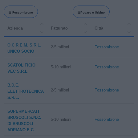
Fossombrone
Pesaro e Urbino
Azienda
Fatturato
Città
O.C.R.E.M. S.R.L.
2-5 milioni
Fossombrone
UNICO SOCIO
SCATOLIFICIO
5-10 milioni
Fossombrone
VEC S.R.L.
B.D.E.
2-5 milioni
Fossombrone
ELETTROTECNICA
S.R.L.
SUPERMERCATI
BRUSCOLI S.N.C.
5-10 milioni
Fossombrone
DI BRUSCOLI
ADRIANO E C.