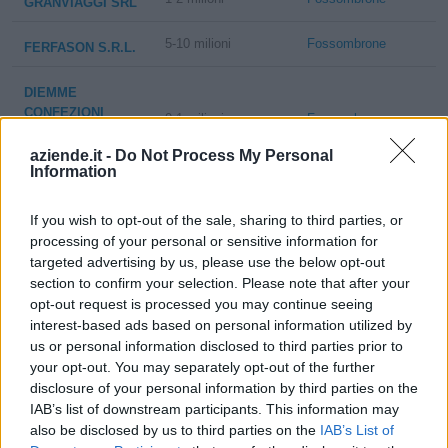
GRANVIAGGI SRL
5-10 milioni
Fossombrone
FERFASON S.R.L.
DIEMME
CONFEZIONI
0-1 milioni
Fossombrone
S.R.L.- IN
LIQUIDAZIONE
aziende.it -
Do Not Process My Personal
Information
GENTILI FABRIZIO
5-10 milioni
Fossombrone
S.R.L.
If you wish to opt-out of the sale, sharing to third parties, or
processing of your personal or sensitive information for
5-10 milioni
Fossombrone
targeted advertising by us, please use the below opt-out
KARMAN S.R.L.
section to confirm your selection. Please note that after your
opt-out request is processed you may continue seeing
MANIFATTURE
interest-based ads based on personal information utilized by
DEL
5-10 milioni
Fossombrone
us or personal information disclosed to third parties prior to
MONTEFELTRO
your opt-out. You may separately opt-out of the further
S.R.L.
disclosure of your personal information by third parties on the
IAB’s list of downstream participants. This information may
2-5 milioni
Fossombrone
INOVA S.R.L.
also be disclosed by us to third parties on the
IAB’s List of