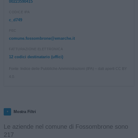
00223590415
CODICE IPA
c_d749
PEC
comune.fossombrone@emarche.it
FATTURAZIONE ELETTRONICA
12 codici destinatario (uffici)
Fonte: Indice delle Pubbliche Amministrazioni (IPA) – dati aperti CC BY
4.0.
Mostra Filtri
Le aziende nel comune di Fossombrone sono
217