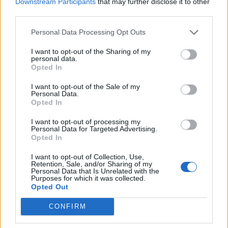
Downstream Participants
that may further disclose it to other
LA CASA DEL
third parties.
PANE SNC DI
0-1 milioni
Fossombrone
MEZZOLANI
Personal Data Processing Opt Outs
LORIS & C.
I want to opt-out of the Sharing of my
personal data.
EIKON DI
Opted In
FILIPPETTI
non pervenuto
Fossombrone
ADRIANO & C.
I want to opt-out of the Sale of my
S.N.C.
Personal Data.
Opted In
I want to opt-out of processing my
1
2
3
4
5
Personal Data for Targeted Advertising.
Opted In
I want to opt-out of Collection, Use,
Retention, Sale, and/or Sharing of my
Visualizza tutti i comuni della
Personal Data that Is Unrelated with the
Purposes for which it was collected.
provincia di Pesaro e Urbino
Opted Out
CONFIRM
Acqualagna (95)