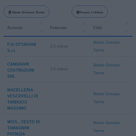
Monte Grimano Terme
Pesaro e Urbino
Azienda
Fatturato
Città
Monte Grimano
F.lli OTTAVIANI
2-5 milioni
Terme
S.r.l.
CANGHIARI
Monte Grimano
2-5 milioni
COSTRUZIONI
Terme
SRL
MACELLERIA
Monte Grimano
VESCOVELLI DI
Terme
TARDUCCI
MASSIMO
MISS...VESTO DI
Monte Grimano
TAMAGNINI
Terme
PATRIZIA