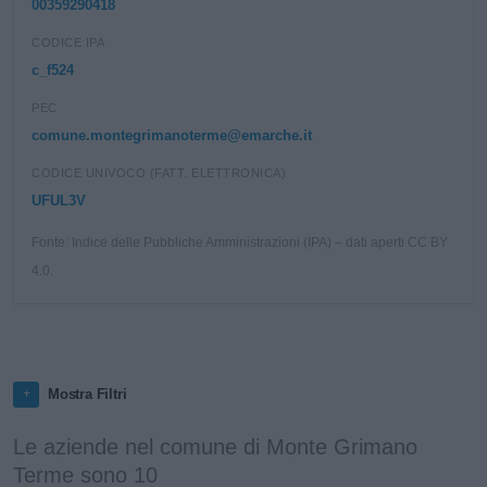
00359290418
CODICE IPA
c_f524
PEC
comune.montegrimanoterme@emarche.it
CODICE UNIVOCO (FATT. ELETTRONICA)
UFUL3V
Fonte: Indice delle Pubbliche Amministrazioni (IPA) – dati aperti CC BY
4.0.
Mostra Filtri
Le aziende nel comune di Monte Grimano
Terme sono 10