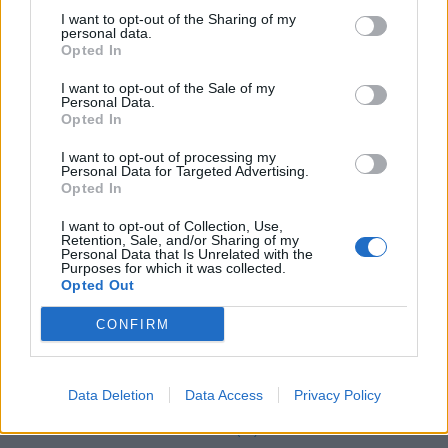
I want to opt-out of the Sharing of my
Carpegna (21)
personal data.
Opted In
Cartoceto (188)
I want to opt-out of the Sale of my
Fano (1401)
Personal Data.
Opted In
Fermignano (113)
I want to opt-out of processing my
Fossombrone (217)
Personal Data for Targeted Advertising.
Opted In
Fratte Rosa (14)
I want to opt-out of Collection, Use,
Frontino (7)
Retention, Sale, and/or Sharing of my
Personal Data that Is Unrelated with the
Purposes for which it was collected.
Opted Out
Frontone (12)
CONFIRM
Gabicce Mare (145)
Gradara (73)
Data Deletion
Data Access
Privacy Policy
Isola del Piano (8)
Lunano (58)