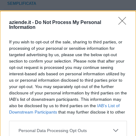
SEMPLIFICATA
aziende.it -
Do Not Process My Personal
1
Information
If you wish to opt-out of the sale, sharing to third parties, or
processing of your personal or sensitive information for
Visualizza tutti i comuni della
targeted advertising by us, please use the below opt-out
section to confirm your selection. Please note that after your
provincia di Pesaro e Urbino
opt-out request is processed you may continue seeing
interest-based ads based on personal information utilized by
us or personal information disclosed to third parties prior to
Acqualagna (95)
your opt-out. You may separately opt-out of the further
disclosure of your personal information by third parties on the
Apecchio (25)
IAB’s list of downstream participants. This information may
Belforte all'Isauro (13)
also be disclosed by us to third parties on the
IAB’s List of
Downstream Participants
that may further disclose it to other
Borgo Pace (7)
third parties.
Cagli (129)
Personal Data Processing Opt Outs
Cantiano (25)