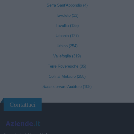
Serra Sant'Abbondio (4)
Tavoleto (13)
Tavullia (135)
Urbania (127)
Urbino (254)
Vallefoglia (319)
Terre Roveresche (85)
Colli al Metauro (258)
Sassocorvaro Auditore (108)
Contattaci