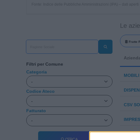
Fonte: Indice delle Pubbliche Amministrazioni (IPA) – dati apert
Le azi
Fratte 
Aziend
Filtri per Comune
Categoria
MOBILI
DISPEN
Codice Ateco
CSV SO
Fatturato
IMPRES
TARTUF
Cerca