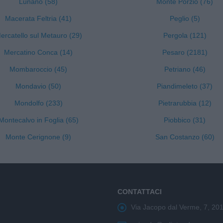
Lunano (58)
Monte Porzio (76)
Macerata Feltria (41)
Peglio (5)
ercatello sul Metauro (29)
Pergola (121)
Mercatino Conca (14)
Pesaro (2181)
Mombaroccio (45)
Petriano (46)
Mondavio (50)
Piandimeleto (37)
Mondolfo (233)
Pietrarubbia (12)
Montecalvo in Foglia (65)
Piobbico (31)
Monte Cerignone (9)
San Costanzo (60)
CONTATTACI
Via Jacopo dal Verme, 7, 20