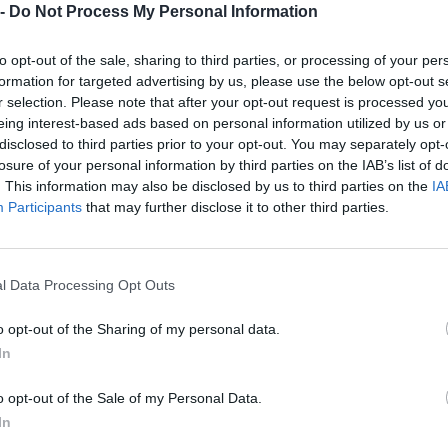
 SNC
 -
Do Not Process My Personal Information
R DEL GUSTO DI SOFIA
10.73.00
to opt-out of the sale, sharing to third parties, or processing of your per
NZI
formation for targeted advertising by us, please use the below opt-out s
r selection. Please note that after your opt-out request is processed y
01.11.00
ELLI RODOLFO
eing interest-based ads based on personal information utilized by us or
disclosed to third parties prior to your opt-out. You may separately opt-
losure of your personal information by third parties on the IAB’s list of
A' AGRICOLA FRATTEROSA
12.10.00
. This information may also be disclosed by us to third parties on the
IA
Participants
that may further disclose it to other third parties.
IA DEL BORGO DI DI FELIC
47.73.10
 FINOCCHI FRANCESCA
l Data Processing Opt Outs
96.10.21
LEONARDO
o opt-out of the Sharing of my personal data.
01.61.99
ELLI ROBERTO & C. S.N.C.
In
23.41.00
OTTE GIOMBI DANIELE
o opt-out of the Sale of my Personal Data.
In
NI SOCIETA' A