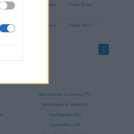
Pesaro e Urbino
Fratte Rosa
Pesaro e Urbino
Fratte Rosa
1
ro e Urbino
San Lorenzo in Campo (75)
Sant'Angelo in Vado (84)
0)
Sant'Ippolito (52)
Sassofeltrio (19)