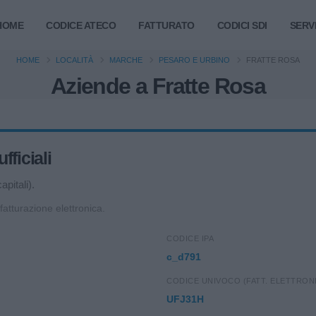
HOME
CODICE ATECO
FATTURATO
CODICI SDI
SERVI
HOME
LOCALITÀ
MARCHE
PESARO E URBINO
FRATTE ROSA
Aziende a Fratte Rosa
fficiali
pitali).
 fatturazione elettronica.
CODICE IPA
c_d791
CODICE UNIVOCO (FATT. ELETTRON
UFJ31H