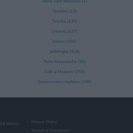
Serra Sant'Abbondio (4)
Tavoleto (13)
Tavullia (135)
Urbania (127)
Urbino (254)
Vallefoglia (319)
Terre Roveresche (85)
Colli al Metauro (258)
Sassocorvaro Auditore (108)
Privacy Policy
159 Milano
Termini e Condizioni