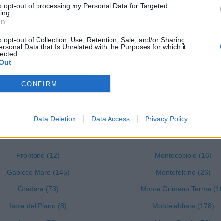
to opt-out of processing my Personal Data for Targeted
0-1 milioni
15.20.10
SABILITA' LIMITATA
ing.
FICATA
In
o opt-out of Collection, Use, Retention, Sale, and/or Sharing
0-1 milioni
13.30.00
RERIA SRLS
ersonal Data that Is Unrelated with the Purposes for which it
lected.
Out
CONFIRM
 tutti i comuni della provincia di Pesa
Data Deletion
Data Access
Privacy Policy
Frontone (12)
Montecopiolo (16)
Gabicce Mare (145)
Montefelcino (26)
Gradara (73)
Monte Grimano Terme (1
Isola del Piano (8)
Montelabbate (178)