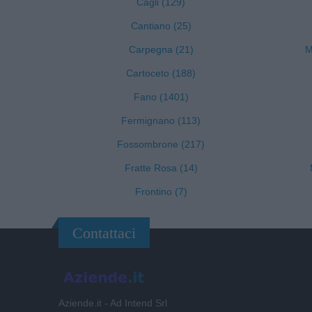
Cagli (129)
Cantiano (25)
Carpegna (21)
M
Cartoceto (188)
Fano (1401)
Fermignano (113)
Fossombrone (217)
Fratte Rosa (14)
Frontino (7)
Contattaci
Aziende.it - Ad Intend Srl