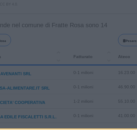
i CC BY 4.0.
ende nel comune di Fratte Rosa sono 14
Rosa
Pesaro 
a
Fatturato
Ateco
0-1 milioni
16.23.00
 AVENANTI SRL
0-1 milioni
46.90.00
SA-ALIMENTARE.IT SRL
1-2 milioni
55.10.00
CIETA' COOPERATIVA
0-1 milioni
41.00.00
A EDILE FISCALETTI S.R.L.
O LAB DI CIANNI SEBASTIAN E
46.31.10