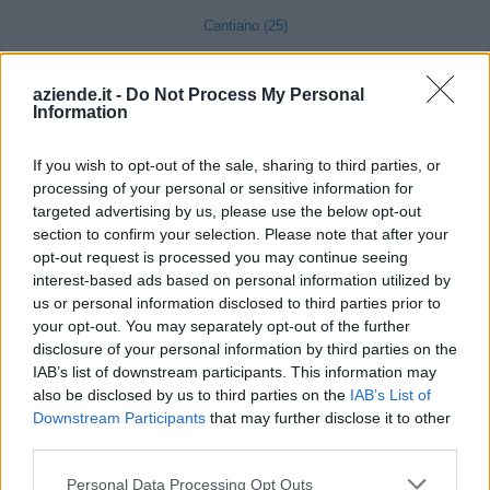
Cantiano (25)
Carpegna (21)
aziende.it -
Do Not Process My Personal
Cartoceto (188)
Information
Fano (1401)
If you wish to opt-out of the sale, sharing to third parties, or
Fermignano (113)
processing of your personal or sensitive information for
targeted advertising by us, please use the below opt-out
Fossombrone (217)
section to confirm your selection. Please note that after your
Fratte Rosa (14)
opt-out request is processed you may continue seeing
interest-based ads based on personal information utilized by
Frontino (7)
us or personal information disclosed to third parties prior to
your opt-out. You may separately opt-out of the further
disclosure of your personal information by third parties on the
Frontone (12)
IAB’s list of downstream participants. This information may
Gabicce Mare (145)
also be disclosed by us to third parties on the
IAB’s List of
Downstream Participants
that may further disclose it to other
Gradara (73)
third parties.
Isola del Piano (8)
Personal Data Processing Opt Outs