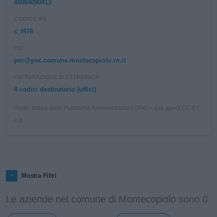
80004090413
CODICE IPA
c_f478
PEC
pec@pec.comune.montecopiolo.rn.it
FATTURAZIONE ELETTRONICA
4 codici destinatario (uffici)
Fonte: Indice delle Pubbliche Amministrazioni (IPA) – dati aperti CC BY
4.0.
Mostra Filtri
Le aziende nel comune di Montecopiolo sono 0