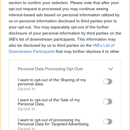
FONTANA SRL
section to confirm your selection. Please note that after your
opt-out request is processed you may continue seeing
0-1 milioni
Volta Mantovana
S.I.S.T. 2 S.R.L.
interest-based ads based on personal information utilized by
us or personal information disclosed to third parties prior to
your opt-out. You may separately opt-out of the further
IL BORGHETTO
0-1 milioni
Volta Mantovana
disclosure of your personal information by third parties on the
S.R.L.
IAB’s list of downstream participants. This information may
also be disclosed by us to third parties on the
IAB’s List of
Downstream Participants
that may further disclose it to other
1
2
3
4
5
third parties.
Personal Data Processing Opt Outs
Visualizza tutti i comuni della
I want to opt-out of the Sharing of my
personal data.
Opted In
provincia di Mantova
I want to opt-out of the Sale of my
Personal Data.
Opted In
Acquanegra sul Chiese (41)
I want to opt-out of processing my
Asola (222)
Personal Data for Targeted Advertising.
Opted In
Bagnolo San Vito (116)