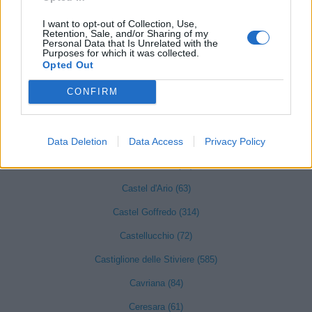
Motteggiana (43)
I want to opt-out of Collection, Use,
Retention, Sale, and/or Sharing of my
Personal Data that Is Unrelated with the
Bozzolo (81)
Purposes for which it was collected.
Opted Out
Canneto sull'Oglio (71)
CONFIRM
Casalmoro (31)
Casaloldo (58)
Data Deletion
Data Access
Privacy Policy
Casalromano (26)
Castelbelforte (31)
Castel d'Ario (63)
Castel Goffredo (314)
Castellucchio (72)
Castiglione delle Stiviere (585)
Cavriana (84)
Ceresara (61)