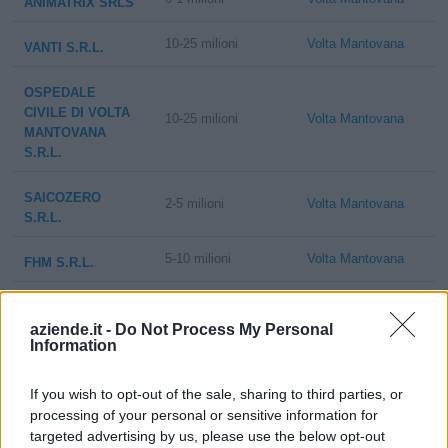
ANIMATRIX SRLS
10-25 milioni
Volta Mantovana
VANTI S.R.L.
OSPEDALE
CIVILE DI VOLTA
10-25 milioni
Volta Mantovana
MANTOVANA
S.R.L.
SAICOZERO
2-5 milioni
Volta Mantovana
S.R.L.
5-10 milioni
Volta Mantovana
FHM S.R.L.
PLAN B SOCIETA'
A
aziende.it -
Do Not Process My Personal
0-1 milioni
Volta Mantovana
Information
RESPONSABILITA'
LIMITATA
If you wish to opt-out of the sale, sharing to third parties, or
SOCIETA'
processing of your personal or sensitive information for
0-1 milioni
Volta Mantovana
AGRICOLA LA
targeted advertising by us, please use the below opt-out