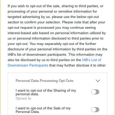
1-2 milioni
Sustinente
ECOLEGNO S.R.L.
If you wish to opt-out of the sale, sharing to third parties, or
processing of your personal or sensitive information for
0-1 milioni
Sustinente
ELLECI SRL
targeted advertising by us, please use the below opt-out
section to confirm your selection. Please note that after your
SOCIETA'
opt-out request is processed you may continue seeing
Sustinente
AGRICOLA
interest-based ads based on personal information utilized by
PINZETTA S.S.
us or personal information disclosed to third parties prior to
your opt-out. You may separately opt-out of the further
Sustinente
ANDREA NEGRINI
disclosure of your personal information by third parties on the
IAB’s list of downstream participants. This information may
SQUASSABIA
also be disclosed by us to third parties on the
IAB’s List of
Sustinente
GIOVANNI
Downstream Participants
that may further disclose it to other
BATTISTA
third parties.
Personal Data Processing Opt Outs
1
2
I want to opt-out of the Sharing of my
personal data.
Opted In
Visualizza tutti i comuni della
I want to opt-out of the Sale of my
Personal Data.