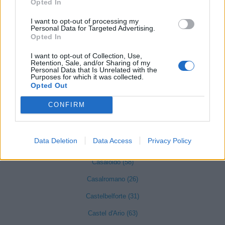
Opted In
provincia di Mantova
I want to opt-out of processing my
Personal Data for Targeted Advertising.
Opted In
Acquanegra sul Chiese (41)
I want to opt-out of Collection, Use,
Asola (222)
Retention, Sale, and/or Sharing of my
Personal Data that Is Unrelated with the
Purposes for which it was collected.
Bagnolo San Vito (116)
Opted Out
Motteggiana (43)
CONFIRM
Bozzolo (81)
Canneto sull'Oglio (71)
Data Deletion
Data Access
Privacy Policy
Casalmoro (31)
Casaloldo (58)
Casalromano (26)
Castelbelforte (31)
Castel d'Ario (63)