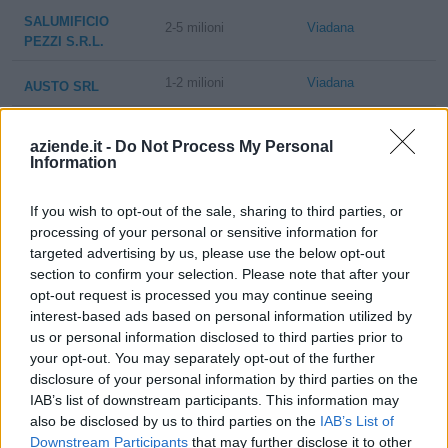
SALUMIFICIO
2-5 milioni
Viadana
PEZZI S.R.L.
1-2 milioni
Viadana
AUSTO SRL
2-5 milioni
Viadana
SELEA S.R.L.
aziende.it -
Do Not Process My Personal
Information
DATEK SISTEMI
2-5 milioni
Viadana
S.R.L.
If you wish to opt-out of the sale, sharing to third parties, or
processing of your personal or sensitive information for
targeted advertising by us, please use the below opt-out
1
2
3
4
5
section to confirm your selection. Please note that after your
opt-out request is processed you may continue seeing
interest-based ads based on personal information utilized by
us or personal information disclosed to third parties prior to
Visualizza tutti i comuni della
your opt-out. You may separately opt-out of the further
disclosure of your personal information by third parties on the
provincia di Mantova
IAB’s list of downstream participants. This information may
also be disclosed by us to third parties on the
IAB’s List of
Downstream Participants
that may further disclose it to other