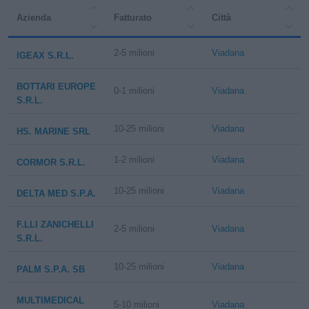
Azienda
Fatturato
Città
2-5 milioni
Viadana
IGEAX S.R.L.
BOTTARI EUROPE
0-1 milioni
Viadana
S.R.L.
10-25 milioni
Viadana
HS. MARINE SRL
1-2 milioni
Viadana
CORMOR S.R.L.
10-25 milioni
Viadana
DELTA MED S.P.A.
F.LLI ZANICHELLI
2-5 milioni
Viadana
S.R.L.
10-25 milioni
Viadana
PALM S.P.A. SB
MULTIMEDICAL
5-10 milioni
Viadana