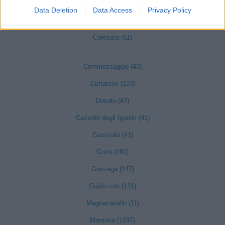
Castiglione delle Stiviere (585)
Data Deletion
Data Access
Privacy Policy
Cavriana (84)
Ceresara (61)
Commessaggio (43)
Curtatone (223)
Dosolo (47)
Gazoldo degli Ippoliti (41)
Gazzuolo (41)
Goito (180)
Gonzaga (147)
Guidizzolo (131)
Magnacavallo (11)
Mantova (1297)