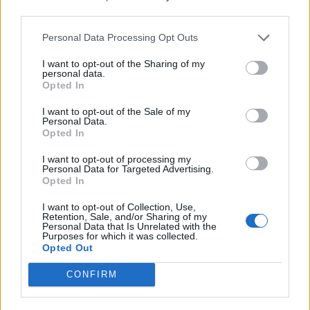
Acquanegra sul Chiese (41)
third parties.
Asola (222)
Personal Data Processing Opt Outs
Bagnolo San Vito (116)
I want to opt-out of the Sharing of my
personal data.
Motteggiana (43)
Opted In
Bozzolo (81)
I want to opt-out of the Sale of my
Personal Data.
Canneto sull'Oglio (71)
Opted In
Casalmoro (31)
I want to opt-out of processing my
Personal Data for Targeted Advertising.
Casaloldo (58)
Opted In
Casalromano (26)
I want to opt-out of Collection, Use,
Retention, Sale, and/or Sharing of my
Castelbelforte (31)
Personal Data that Is Unrelated with the
Purposes for which it was collected.
Castel d'Ario (63)
Opted Out
Castel Goffredo (314)
CONFIRM
Castellucchio (72)