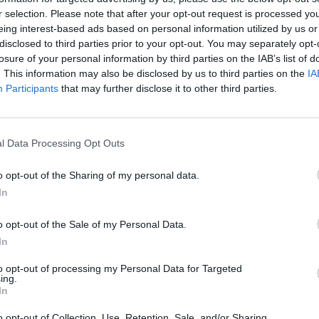
2-5 milioni
43.99.01
r selection. Please note that after your opt-out request is processed y
I MARINO S.R.L.
eing interest-based ads based on personal information utilized by us or
disclosed to third parties prior to your opt-out. You may separately opt-
10-25 milioni
28.13.00
E S.R.L.
losure of your personal information by third parties on the IAB’s list of
. This information may also be disclosed by us to third parties on the
IA
5-10 milioni
22.26.99
R.L.
Participants
that may further disclose it to other third parties.
2-5 milioni
43.21.00
P. SRL
l Data Processing Opt Outs
2-5 milioni
25.11.00
ALL. S.R.L.
o opt-out of the Sharing of my personal data.
1-2 milioni
27.33.00
OMECCANICA GB S.R.L.
In
B. SOCIETA' AGRICOLA
non pervenuto
14.20.00
o opt-out of the Sale of my Personal Data.
MENTO BESTIAME S.S.
In
RIA AGRICOLA BEGOZZO
to opt-out of processing my Personal Data for Targeted
10-25 milioni
10.51.20
ing.
A' AGRICOLA COOPERATIVA
In
ENTO CAR.OIL SYSTEM SRL IN
o opt-out of Collection, Use, Retention, Sale, and/or Sharing
2-5 milioni
28.22.09