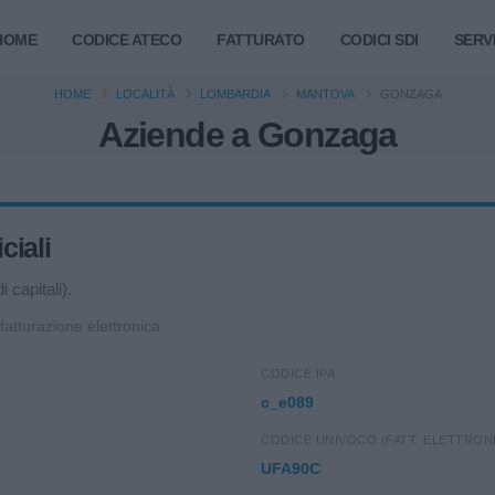
HOME
CODICE ATECO
FATTURATO
CODICI SDI
SERVI
HOME
LOCALITÀ
LOMBARDIA
MANTOVA
GONZAGA
Aziende a Gonzaga
ciali
 capitali).
 fatturazione elettronica.
CODICE IPA
c_e089
CODICE UNIVOCO (FATT. ELETTRON
UFA90C