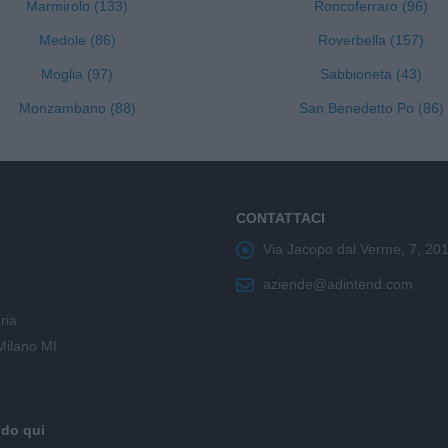
Marmirolo (133)
Roncoferraro (96)
Medole (86)
Roverbella (157)
Moglia (97)
Sabbioneta (43)
Monzambano (88)
San Benedetto Po (86)
CONTATTACI
Via Jacopo dal Verme, 7, 20
aziende@adintend.com
ria
Milano MI
ndo qui