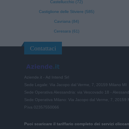
Castellucchio (72)
Castiglione delle Stiviere (585)
Cavriana (84)
Ceresara (61)
Contattaci
Aziende.it - Ad Intend Srl
Sede Legale: Via Jacopo dal Verme, 7, 20159 Milano MI
Sede Operativa Alessandria: via Vescovado 18 - Alessand
Sede Operativa Milano: Via Jacopo dal Verme, 7, 20159 
P.iva 02357550066
Puoi scaricare il tariffario completo dei servizi clicca