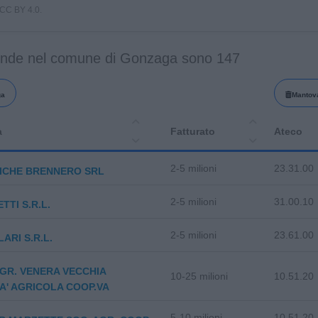
i CC BY 4.0.
ende nel comune di Gonzaga sono 147
ga
Mantov
a
Fatturato
Ateco
2-5 milioni
23.31.00
ICHE BRENNERO SRL
2-5 milioni
31.00.10
TTI S.R.L.
2-5 milioni
23.61.00
ARI S.R.L.
AGR. VENERA VECCHIA
10-25 milioni
10.51.20
A' AGRICOLA COOP.VA
5-10 milioni
10.51.20