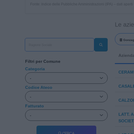
Fonte: Indice delle Pubbliche Amministrazioni (IPA) – dati apert
Le azi
Gonza
Aziend
Filtri per Comune
Categoria
CERAM
CASALE
Codice Ateco
CALZOL
Fatturato
LATT. 
SOCIET
Cerca