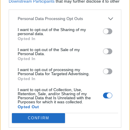
Downstream Participants
that may further disclose it to other
third parties.
Acquanegra sul Chiese (41)
Personal Data Processing Opt Outs
Asola (222)
Bagnolo San Vito (116)
I want to opt-out of the Sharing of my
personal data.
Opted In
Motteggiana (43)
Bozzolo (81)
I want to opt-out of the Sale of my
Personal Data.
Opted In
Canneto sull'Oglio (71)
Casalmoro (31)
I want to opt-out of processing my
Personal Data for Targeted Advertising.
Opted In
Casaloldo (58)
Casalromano (26)
I want to opt-out of Collection, Use,
Retention, Sale, and/or Sharing of my
Personal Data that Is Unrelated with the
Castelbelforte (31)
Purposes for which it was collected.
Opted Out
Castel d'Ario (63)
CONFIRM
Castel Goffredo (314)
Castellucchio (72)