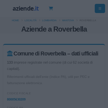
HOME
LOCALITÀ
LOMBARDIA
MANTOVA
ROVERBELLA
Aziende a Roverbella
Comune di Roverbella – dati ufficiali
133
imprese registrate nel comune (di cui 62 società di
capitali).
Riferimenti ufficiali dell'ente (Indice PA), utili per PEC e
fatturazione elettronica.
CODICE FISCALE
80005630209
CODICE IPA