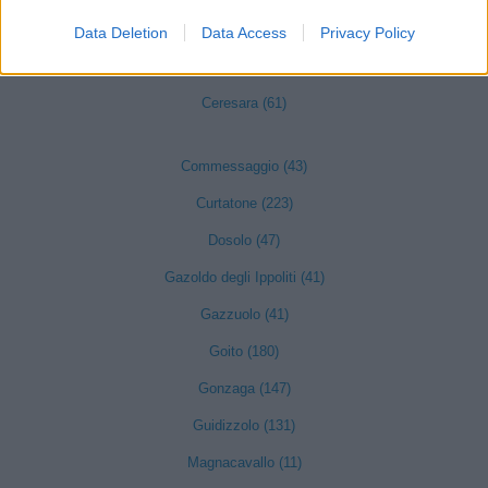
Castiglione delle Stiviere (585)
Data Deletion
Data Access
Privacy Policy
Cavriana (84)
Ceresara (61)
Commessaggio (43)
Curtatone (223)
Dosolo (47)
Gazoldo degli Ippoliti (41)
Gazzuolo (41)
Goito (180)
Gonzaga (147)
Guidizzolo (131)
Magnacavallo (11)