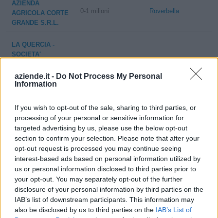
AZIENDA
0-1 milioni
Roverbella
AGRICOLA CORTE
GRANDE S.R.L.
LA QUERCIA -
SOCIETA'
2-5 milioni
Roverbella
COOPERATIVA
SOCIALE DI
aziende.it -
Do Not Process My Personal
Information
SOLIDARIETA'
0-1 milioni
Roverbella
GALEAZZI S.R.L.
If you wish to opt-out of the sale, sharing to third parties, or
processing of your personal or sensitive information for
targeted advertising by us, please use the below opt-out
section to confirm your selection. Please note that after your
1
2
3
4
5
opt-out request is processed you may continue seeing
interest-based ads based on personal information utilized by
us or personal information disclosed to third parties prior to
your opt-out. You may separately opt-out of the further
Visualizza tutti i comuni della
disclosure of your personal information by third parties on the
provincia di Mantova
IAB’s list of downstream participants. This information may
also be disclosed by us to third parties on the
IAB’s List of