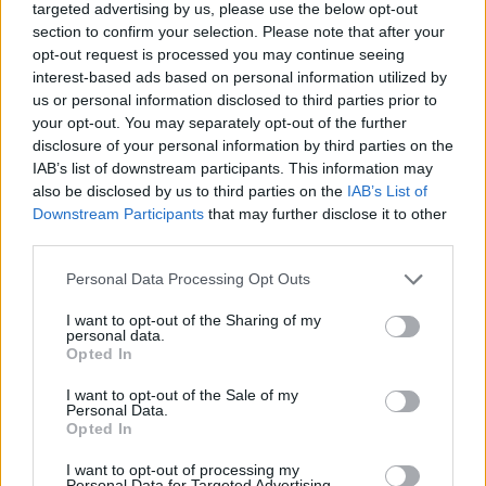
targeted advertising by us, please use the below opt-out
GABRIELE & C.
section to confirm your selection. Please note that after your
S.N.C.
opt-out request is processed you may continue seeing
interest-based ads based on personal information utilized by
SOCIETA'
us or personal information disclosed to third parties prior to
AGRICOLA
Rivarolo Mantovano
your opt-out. You may separately opt-out of the further
FLORICOLTURA
disclosure of your personal information by third parties on the
SALAMI MARIO &
IAB’s list of downstream participants. This information may
C. S.N.C.
also be disclosed by us to third parties on the
IAB’s List of
Downstream Participants
that may further disclose it to other
third parties.
1
2
Personal Data Processing Opt Outs
I want to opt-out of the Sharing of my
Visualizza tutti i comuni della
personal data.
Opted In
provincia di Mantova
I want to opt-out of the Sale of my
Personal Data.
Opted In
Acquanegra sul Chiese (41)
I want to opt-out of processing my
Personal Data for Targeted Advertising.