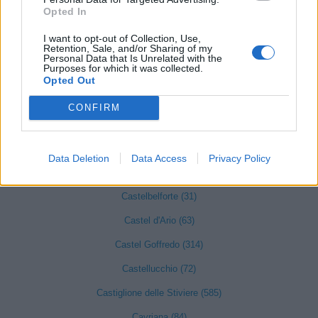
Asola (222)
Opted In
Bagnolo San Vito (116)
I want to opt-out of Collection, Use,
Retention, Sale, and/or Sharing of my
Motteggiana (43)
Personal Data that Is Unrelated with the
Purposes for which it was collected.
Bozzolo (81)
Opted Out
Canneto sull'Oglio (71)
CONFIRM
Casalmoro (31)
Casaloldo (58)
Data Deletion
Data Access
Privacy Policy
Casalromano (26)
Castelbelforte (31)
Castel d'Ario (63)
Castel Goffredo (314)
Castellucchio (72)
Castiglione delle Stiviere (585)
Cavriana (84)