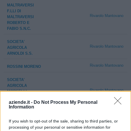
MALTRAVERSI
F.LLI DI
Rivarolo Mantovano
MALTRAVERSI
ROBERTO E
FABIO S.N.C.
SOCIETA'
Rivarolo Mantovano
AGRICOLA
ARNOLDI S.S.
Rivarolo Mantovano
ROSSINI MORENO
SOCIETA'
AGRICOLA
Rivarolo Mantovano
MORSELLI
DAVIDE ED
aziende.it -
Do Not Process My Personal
EMANUELE S.S.
Information
F.LLI
If you wish to opt-out of the sale, sharing to third parties, or
FAVAGROSSA DI
Rivarolo Mantovano
processing of your personal or sensitive information for
ANGELO E