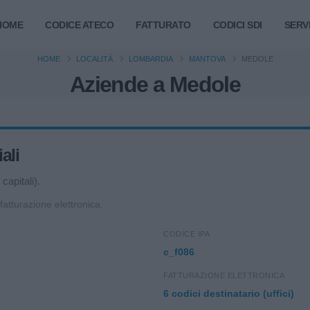
HOME
CODICE ATECO
FATTURATO
CODICI SDI
SERVI
HOME
LOCALITÀ
LOMBARDIA
MANTOVA
MEDOLE
Aziende a Medole
ali
capitali).
 fatturazione elettronica.
CODICE IPA
c_f086
FATTURAZIONE ELETTRONICA
6 codici destinatario (uffici)