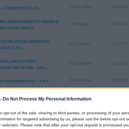
10-25 milioni
49.41.00
A TRASPORTI S.R.L.
RIA PREFABBRICATI MEDOLE
2-5 milioni
23.61.03
CON SOCIO UNICO
-COSTRUZIONE SERBATOI
5-10 milioni
25.22.00
DATI S.R.L.
 IMPIALLACCIATURA
10-25 milioni
16.21.00
GGIO ED AFFINI - S.R.L.
25-50 milioni
23.61.00
I PREFABBRICATI - S.P.A
5-10 milioni
22.23.00
S.R.L.
 -
Do Not Process My Personal Information
1-2 milioni
33.20.09
A S.R.L.
to opt-out of the sale, sharing to third parties, or processing of your per
formation for targeted advertising by us, please use the below opt-out s
25-50 milioni
25.11.00
S.R.L.
r selection. Please note that after your opt-out request is processed y