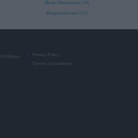
Borgo Mantovano (74)
Borgocarbonara (17)
Privacy Policy
159 Milano
Termini e Condizioni