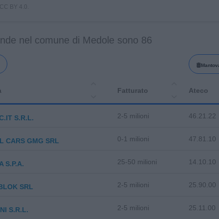
i CC BY 4.0.
ende nel comune di Medole sono 86
Mantov
a
Fatturato
Ateco
2-5 milioni
46.21.22
.IT S.R.L.
0-1 milioni
47.81.10
L CARS GMG SRL
25-50 milioni
14.10.10
 S.P.A.
2-5 milioni
25.90.00
BLOK SRL
2-5 milioni
25.11.00
I S.R.L.