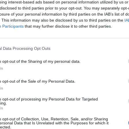
eing interest-based ads based on personal information utilized by us or
INTESA SOCIETA' CONSORTILE
disclosed to third parties prior to your opt-out. You may separately opt-
10-25 milioni
46.31.10
ONSABILITA' LIMITATA
losure of your personal information by third parties on the IAB’s list of
. This information may also be disclosed by us to third parties on the
IA
Participants
that may further disclose it to other third parties.
AM SOCIETA' A
1-2 milioni
46.63.00
SABILITA' LIMITATA
FICATA
l Data Processing Opt Outs
LOBAL SERVICES SOC. COOP.
0-1 milioni
28.30.90
o opt-out of the Sharing of my personal data.
In
 SOCIETA' COOPERATIVA
2-5 milioni
88.99.09
o opt-out of the Sale of my Personal Data.
In
1-2 milioni
47.73.10
IA MEDOLE S.R.L.
to opt-out of processing my Personal Data for Targeted
ing.
2-5 milioni
28.99.20
AUTOMATION SRL
In
5-10 milioni
28.30.90
o opt-out of Collection, Use, Retention, Sale, and/or Sharing
 ITALIA S.R.L.
ersonal Data that Is Unrelated with the Purposes for which it
lected.