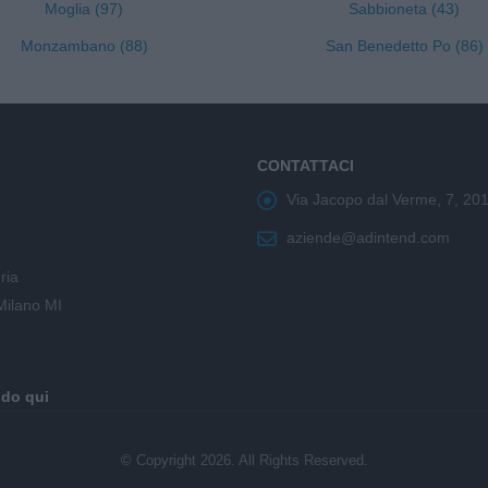
Moglia (97)
Sabbioneta (43)
Monzambano (88)
San Benedetto Po (86)
CONTATTACI
Via Jacopo dal Verme, 7, 20
aziende@adintend.com
ria
Milano MI
ndo qui
© Copyright 2026. All Rights Reserved.