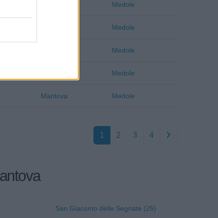
Mantova
Medole
Mantova
Medole
Mantova
Medole
Mantova
Medole
Mantova
Medole
1
2
3
4
Mantova
San Giacomo delle Segnate (25)