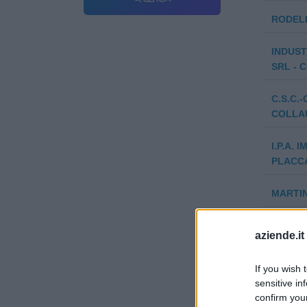
RODELL
INDUST
SRL - 
C.S.C.
COLLAU
I.P.A.
PLACCA
MARTIN
TONINI 
aziende.it
DI MASS
If you wish 
sensitive in
C.M.M. 
confirm you