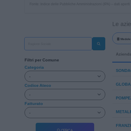
Fonte: Indice delle Pubbliche Amministrazioni (IPA) – dati apert
Le azi
Medole
Aziend
Filtri per Comune
Categoria
SONDAC
GLOBA
Codice Ateco
POMPEA
Fatturato
METAL
FRANZIN
Cerca