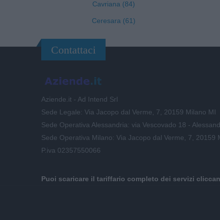
Cavriana (84)
Ceresara (61)
Contattaci
Aziende.it - Ad Intend Srl
Sede Legale: Via Jacopo dal Verme, 7, 20159 Milano MI
Sede Operativa Alessandria: via Vescovado 18 - Alessand
Sede Operativa Milano: Via Jacopo dal Verme, 7, 20159 
P.iva 02357550066
Puoi scaricare il tariffario completo dei servizi clicca