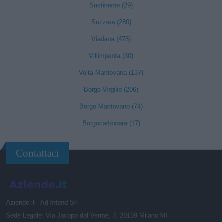
Sustinente (29)
Suzzara (280)
Viadana (476)
Villimpenta (30)
Volta Mantovana (137)
Borgo Virgilio (206)
Borgo Mantovano (74)
Borgocarbonara (17)
Contattaci
Aziende.it - Ad Intend Srl
Sede Legale: Via Jacopo dal Verme, 7, 20159 Milano MI