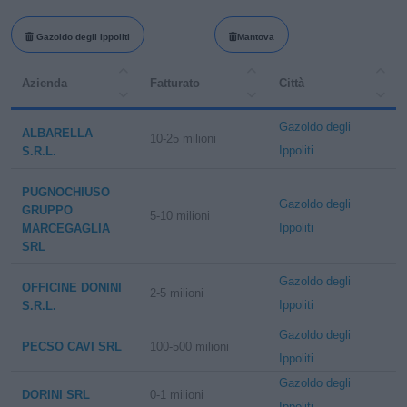
Gazoldo degli Ippoliti
Mantova
Azienda
Fatturato
Città
Gazoldo degli
ALBARELLA
10-25 milioni
Ippoliti
S.R.L.
PUGNOCHIUSO
Gazoldo degli
GRUPPO
5-10 milioni
Ippoliti
MARCEGAGLIA
SRL
Gazoldo degli
OFFICINE DONINI
2-5 milioni
Ippoliti
S.R.L.
Gazoldo degli
PECSO CAVI SRL
100-500 milioni
Ippoliti
Gazoldo degli
DORINI SRL
0-1 milioni
Ippoliti