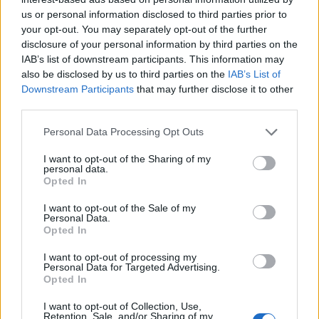
MARIVEN SRL
Ippoliti
us or personal information disclosed to third parties prior to
your opt-out. You may separately opt-out of the further
disclosure of your personal information by third parties on the
IAB’s list of downstream participants. This information may
1
2
also be disclosed by us to third parties on the
IAB’s List of
Downstream Participants
that may further disclose it to other
third parties.
Visualizza tutti i comuni della
Personal Data Processing Opt Outs
provincia di Mantova
I want to opt-out of the Sharing of my
personal data.
Opted In
Acquanegra sul Chiese (41)
I want to opt-out of the Sale of my
Personal Data.
Asola (222)
Opted In
Bagnolo San Vito (116)
I want to opt-out of processing my
Personal Data for Targeted Advertising.
Motteggiana (43)
Opted In
Bozzolo (81)
I want to opt-out of Collection, Use,
Retention, Sale, and/or Sharing of my
Canneto sull'Oglio (71)