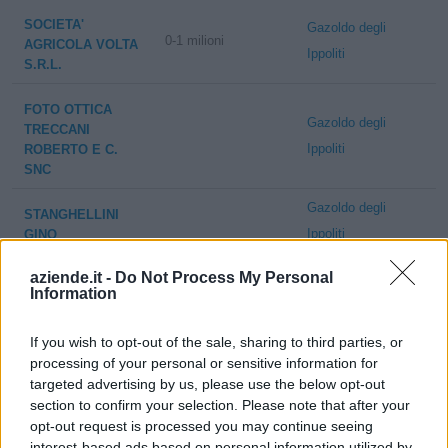
SOCIETA'
Gazoldo degli
0-1 milioni
AGRICOLA VOLTA
Ippoliti
S.R.L.
FOTO OTTICA
Gazoldo degli
TRECCANI
Ippoliti
ROBERTO E C.
SNC
Gazoldo degli
STANGHELLINI
Ippoliti
GINO
Gazoldo degli
aziende.it -
Do Not Process My Personal
LIA NICOLA
Information
Ippoliti
Gazoldo degli
POCHI' FRANCO
If you wish to opt-out of the sale, sharing to third parties, or
Ippoliti
processing of your personal or sensitive information for
Gazoldo degli
targeted advertising by us, please use the below opt-out
BECCARI DAVIDE
section to confirm your selection. Please note that after your
Ippoliti
AUTOTRASPORTI
opt-out request is processed you may continue seeing
Gazoldo degli
interest-based ads based on personal information utilized by