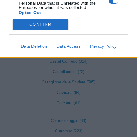
Personal Data that Is Unrelated with the
Purposes for which it was collected.
Casalmoro (31)
Opted Out
Casaloldo (58)
CONFIRM
Casalromano (26)
Castelbelforte (31)
Data Deletion
Data Access
Privacy Policy
Castel d'Ario (63)
Castel Goffredo (314)
Castellucchio (72)
Castiglione delle Stiviere (585)
Cavriana (84)
Ceresara (61)
Commessaggio (43)
Curtatone (223)