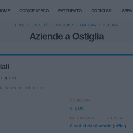
HOME
CODICE ATECO
FATTURATO
CODICI SDI
SERVI
HOME
LOCALITÀ
LOMBARDIA
MANTOVA
OSTIGLIA
Aziende a Ostiglia
iali
capitali).
 fatturazione elettronica.
CODICE IPA
c_g186
FATTURAZIONE ELETTRONICA
6 codici destinatario (uffici)