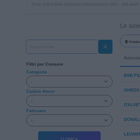
Fonte: Indice delle Pubbliche Amministrazioni (IPA) – dati apert
Le azi
Ostigli
Aziend
Filtri per Comune
Categoria
BSB FI
GHEDA 
Codice Ateco
ITALVET
Fatturato
DONALD
LEVAN
Cerca