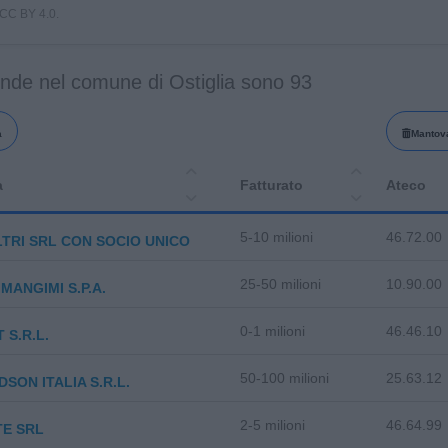
i CC BY 4.0.
ende nel comune di Ostiglia sono 93
a
Mantov
a
Fatturato
Ateco
5-10 milioni
46.72.00
LTRI SRL CON SOCIO UNICO
25-50 milioni
10.90.00
MANGIMI S.P.A.
0-1 milioni
46.46.10
 S.R.L.
50-100 milioni
25.63.12
SON ITALIA S.R.L.
2-5 milioni
46.64.99
TE SRL