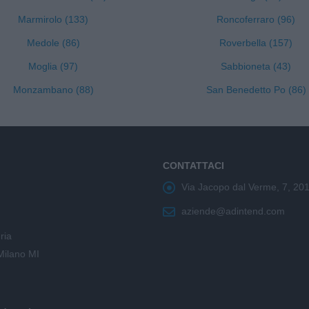
Marmirolo (133)
Roncoferraro (96)
Medole (86)
Roverbella (157)
Moglia (97)
Sabbioneta (43)
Monzambano (88)
San Benedetto Po (86)
CONTATTACI
Via Jacopo dal Verme, 7, 20
aziende@adintend.com
ria
Milano MI