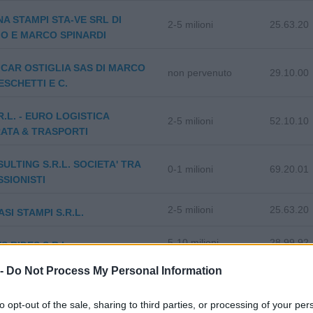
NA STAMPI STA-VE SRL DI
2-5 milioni
25.63.20
O E MARCO SPINARDI
CAR OSTIGLIA SAS DI MARCO
non pervenuto
29.10.00
SCHETTI E C.
R.L. - EURO LOGISTICA
2-5 milioni
52.10.10
ATA & TRASPORTI
SULTING S.R.L. SOCIETA' TRA
0-1 milioni
69.20.01
SIONISTI
2-5 milioni
25.63.20
SI STAMPI S.R.L.
5-10 milioni
28.99.92
S RIDES S.R.L.
 -
Do Not Process My Personal Information
1-2 milioni
33.12.00
SER ITALIA S.R.L.
to opt-out of the sale, sharing to third parties, or processing of your per
 EDILE OSTIGLIESE DOMUS