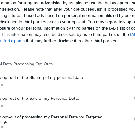
2-5 milioni
41.00.00
formation for targeted advertising by us, please use the below opt-out s
r selection. Please note that after your opt-out request is processed y
eing interest-based ads based on personal information utilized by us or
. S.A.S. DI FOZZATO
disclosed to third parties prior to your opt-out. You may separately opt-
non pervenuto
29.20.00
ESCO
losure of your personal information by third parties on the IAB’s list of
. This information may also be disclosed by us to third parties on the
IA
0-1 milioni
25.63.12
Participants
that may further disclose it to other third parties.
I BORGHI SRL
2-5 milioni
29.20.00
 SRL
l Data Processing Opt Outs
O MEDICO ODONTOIATRICO
1-2 milioni
86.23.00
NTI S.R.L.
o opt-out of the Sharing of my personal data.
In
1-2 milioni
49.41.00
 SRLS
o opt-out of the Sale of my Personal Data.
0-1 milioni
47.78.92
FFE SRL
In
to opt-out of processing my Personal Data for Targeted
2-5 milioni
46.39.00
R.L.
ing.
In
1-2 milioni
46.83.29
ENTER S.R.L.