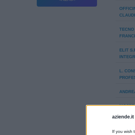
OFFICI
CLAUDI
TECNO 
FRANCE
ELIT S.
INTEGR
L. CON
PROFES
ANDREA
MOSER'
aziende.it
RED LA
If you wish 
GRUPPO