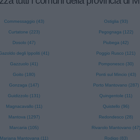
izza tutti i comuni della provincia di 
Commessaggio (43)
Ostiglia (93)
Curtatone (223)
Pegognaga (122)
Dosolo (47)
Piubega (42)
Gazoldo degli Ippoliti (41)
Poggio Rusco (121)
Gazzuolo (41)
Pomponesco (30)
Goito (180)
Ponti sul Mincio (43)
Gonzaga (147)
Porto Mantovano (287)
Guidizzolo (131)
Quingentole (11)
Magnacavallo (11)
Quistello (96)
Mantova (1297)
Redondesco (28)
Marcaria (105)
Rivarolo Mantovano (47
Mariana Mantovana (11)
Rodigo (83)