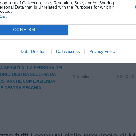
o opt-out of Collection, Use, Retention, Sale, and/or Sharing
ersonal Data that Is Unrelated with the Purposes for which it
0-1 milioni
86.23.00
lected.
DICA SRL
Out
EL CUSCINETTO DI BONIFACCI
0-1 milioni
46.64.99
CONFIRM
 S.R.L.
RDONI SNC DI BERNARDONI
0-1 milioni
96.21.00
Data Deletion
Data Access
Privacy Policy
 E CRISTIAN
A SERVIZI ALLA PERSONA DEL
ORIO DESTRA SECCHIA DA
2-5 milioni
88.00.00
RSI ANCHE COME AZIENDA
E DESTRA SECCHIA