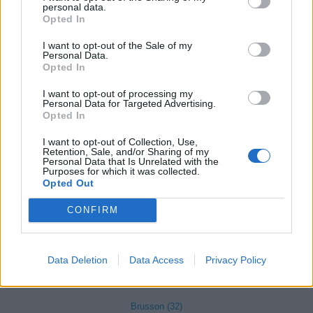
personal data.
Opted In
Ayas (97)
I want to opt-out of the Sale of my
Aymavilles (35)
Personal Data.
Opted In
Allein (4)
Antey-Saint-André (2)
I want to opt-out of processing my
Personal Data for Targeted Advertising.
Opted In
La Magdeleine (3)
Aosta (875)
I want to opt-out of Collection, Use,
Retention, Sale, and/or Sharing of my
Personal Data that Is Unrelated with the
Arnad (38)
Purposes for which it was collected.
Opted Out
Arvier (13)
CONFIRM
Avise (7)
Bard (2)
Bionaz (12)
Data Deletion
Data Access
Privacy Policy
Brissogne (9)
Brusson (32)