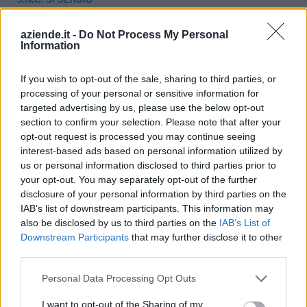
BRUNO & C.
aziende.it -
Do Not Process My Personal
GRANGE SANDRO
Information
Pré-Saint-Didier
& C. S.N.C.
If you wish to opt-out of the sale, sharing to third parties, or
M. & C. DI
processing of your personal or sensitive information for
Pré-Saint-Didier
MOCHET MAURA
targeted advertising by us, please use the below opt-out
& C. S.S.
section to confirm your selection. Please note that after your
opt-out request is processed you may continue seeing
Pré-Saint-Didier
CANDIOTA ALEX
interest-based ads based on personal information utilized by
us or personal information disclosed to third parties prior to
your opt-out. You may separately opt-out of the further
disclosure of your personal information by third parties on the
1
2
IAB’s list of downstream participants. This information may
also be disclosed by us to third parties on the
IAB’s List of
Downstream Participants
that may further disclose it to other
Visualizza tutti i comuni della
third parties.
Personal Data Processing Opt Outs
provincia di Aosta
I want to opt-out of the Sharing of my