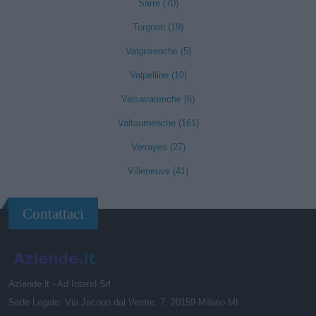
Sarre (70)
Torgnon (19)
Valgrisenche (5)
Valpelline (10)
Valsavarenche (6)
Valtournenche (161)
Verrayes (27)
Villeneuve (41)
Contattaci
Aziende.it - Ad Intend Srl
Sede Legale: Via Jacopo dal Verme, 7, 20159 Milano MI