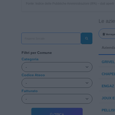
Fonte: Indice delle Pubbliche Amministrazioni (IPA) – dati apert
Le azi
Verray
Aziend
Filtri per Comune
Categoria
GRIVEL
CHAPEL
Codice Ateco
ENGAZ 
Fatturato
JOUX E
PELLIS
Cerca