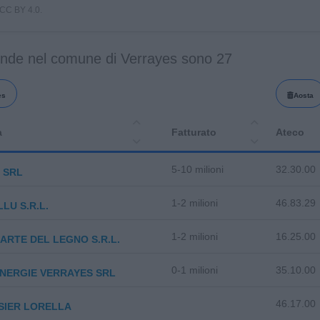
i CC BY 4.0.
ende nel comune di Verrayes sono 27
es
Aosta
a
Fatturato
Ateco
5-10 milioni
32.30.00
 SRL
1-2 milioni
46.83.29
LU S.R.L.
1-2 milioni
16.25.00
ARTE DEL LEGNO S.R.L.
0-1 milioni
35.10.00
NERGIE VERRAYES SRL
46.17.00
SIER LORELLA