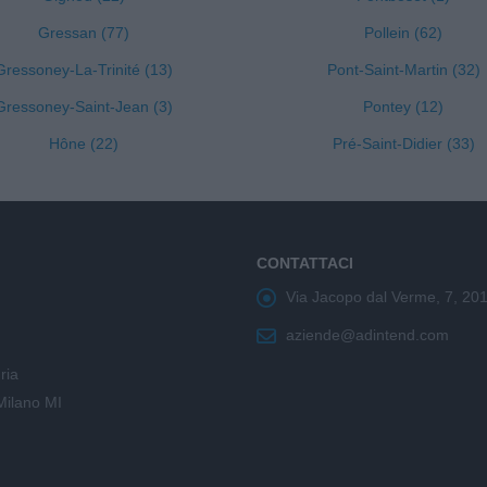
Gressan (77)
Pollein (62)
Gressoney-La-Trinité (13)
Pont-Saint-Martin (32)
Gressoney-Saint-Jean (3)
Pontey (12)
Hône (22)
Pré-Saint-Didier (33)
CONTATTACI
Via Jacopo dal Verme, 7, 20
aziende@adintend.com
ria
Milano MI