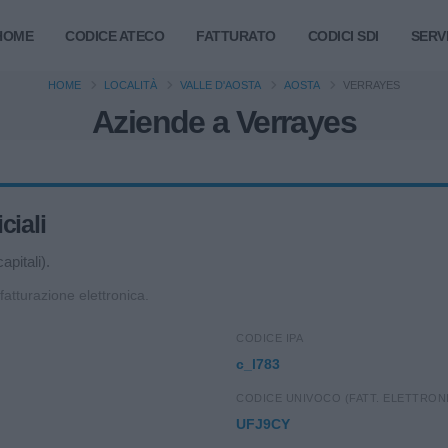
HOME
CODICE ATECO
FATTURATO
CODICI SDI
SERVI
HOME
LOCALITÀ
VALLE D'AOSTA
AOSTA
VERRAYES
Aziende a Verrayes
ciali
apitali).
 fatturazione elettronica.
CODICE IPA
c_l783
CODICE UNIVOCO (FATT. ELETTRON
UFJ9CY