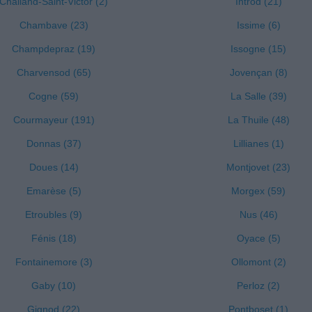
Challand-Saint-Victor (2)
Introd (21)
Chambave (23)
Issime (6)
Champdepraz (19)
Issogne (15)
Charvensod (65)
Jovençan (8)
Cogne (59)
La Salle (39)
Courmayeur (191)
La Thuile (48)
Donnas (37)
Lillianes (1)
Doues (14)
Montjovet (23)
Emarèse (5)
Morgex (59)
Etroubles (9)
Nus (46)
Fénis (18)
Oyace (5)
Fontainemore (3)
Ollomont (2)
Gaby (10)
Perloz (2)
Gignod (22)
Pontboset (1)