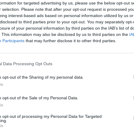
formation for targeted advertising by us, please use the below opt-out s
LLU
r selection. Please note that after your opt-out request is processed y
eing interest-based ads based on personal information utilized by us or
PIETRA DI MOUCHTAKIRI
disclosed to third parties prior to your opt-out. You may separately opt-
43.39.01
AD
losure of your personal information by third parties on the IAB’s list of
. This information may also be disclosed by us to third parties on the
IA
41.20.00
E SALVATORE
Participants
that may further disclose it to other third parties.
43.35.00
T EDIL DI LUCIA DESIREE
l Data Processing Opt Outs
AGNE DI ROMANI ROBERTO
55.10.00
o opt-out of the Sharing of my personal data.
In
0-1 milioni
41.00.00
OSTRUZIONI S.R.L.
o opt-out of the Sale of my Personal Data.
 SNC DI LILLAZ ANNA LUCI A &
In
46.34.10
to opt-out of processing my Personal Data for Targeted
ing.
47.26.00
RD MASSIMO
In