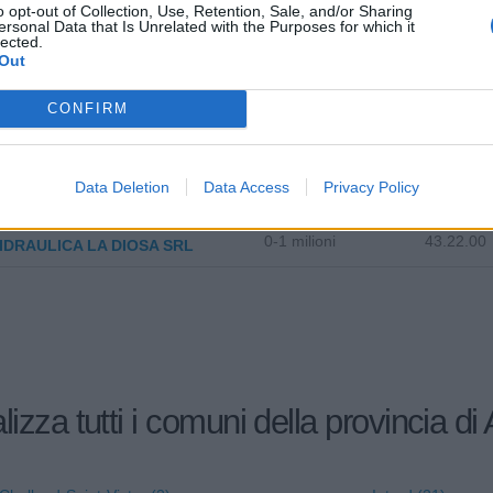
0-1 milioni
10.72.00
o opt-out of Collection, Use, Retention, Sale, and/or Sharing
IFICIO CALVI S.R.L.
ersonal Data that Is Unrelated with the Purposes for which it
lected.
Out
0-1 milioni
86.23.00
TOLOGICA SERVICES LTD
CONFIRM
CAR DI VOKKRI PASHK & C.
95.31.10
Data Deletion
Data Access
Privacy Policy
90.10.00
'G DI FABIO CORNAZ
0-1 milioni
43.22.00
DRAULICA LA DIOSA SRL
lizza tutti i comuni della provincia di