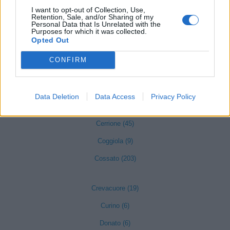
Camandona (3)
I want to opt-out of Collection, Use,
Retention, Sale, and/or Sharing of my
Camburzano (18)
Personal Data that Is Unrelated with the
Purposes for which it was collected.
Candelo (57)
Opted Out
Caprile (1)
CONFIRM
Casapinta (4)
Castelletto Cervo (14)
Data Deletion
Data Access
Privacy Policy
Cavaglià (59)
Cerrione (45)
Coggiola (9)
Cossato (203)
Crevacuore (19)
Curino (6)
Donato (6)