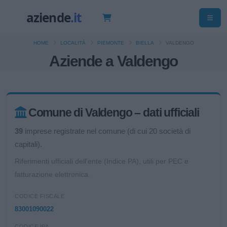
HOME
LOCALITÀ
PIEMONTE
BIELLA
VALDENGO
Aziende a Valdengo
Comune di Valdengo – dati ufficiali
39
imprese registrate nel comune (di cui 20 società di
capitali).
Riferimenti ufficiali dell'ente (Indice PA), utili per PEC e
fatturazione elettronica.
CODICE FISCALE
83001090022
CODICE IPA