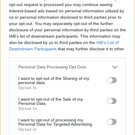
opt-out request is processed you may continue seeing
1
2
interest-based ads based on personal information utilized by
us or personal information disclosed to third parties prior to
your opt-out. You may separately opt-out of the further
disclosure of your personal information by third parties on the
Visualizza tutti i comuni della
IAB’s list of downstream participants. This information may
provincia di Biella
also be disclosed by us to third parties on the
IAB’s List of
Downstream Participants
that may further disclose it to other
third parties.
Andorno Micca (33)
Personal Data Processing Opt Outs
Benna (22)
I want to opt-out of the Sharing of my
personal data.
Biella (1208)
Opted In
Bioglio (1)
I want to opt-out of the Sale of my
Personal Data.
Borriana (15)
Opted In
Brusnengo (22)
I want to opt-out of processing my
Personal Data for Targeted Advertising.
Callabiana (1)
Opted In