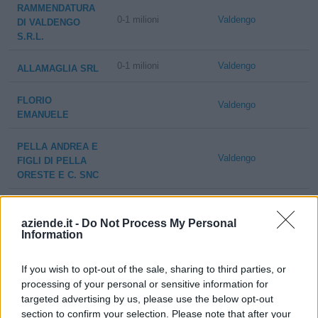
RAMMENDATURA
0-1 milioni
Valdengo
DI VALDENGO
S.R.L.
0-1 milioni
Valdengo
ALLAMAGLIA SRL
FLORIO
Valdengo
EMANUELE
PELLA ANDREA E
Valdengo
FIGLI DI PELLA
ORESTE E C. SNC
GOCCE DI LUNA
Valdengo
DI PACE ALESSIA
aziende.it -
Do Not Process My Personal
Information
TRASPORTI
Valdengo
ROVEGLIA
If you wish to opt-out of the sale, sharing to third parties, or
DAVIDE
processing of your personal or sensitive information for
targeted advertising by us, please use the below opt-out
section to confirm your selection. Please note that after your