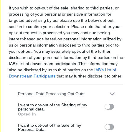
Coggiola (9)
If you wish to opt-out of the sale, sharing to third parties, or
processing of your personal or sensitive information for
Cossato (203)
targeted advertising by us, please use the below opt-out
section to confirm your selection. Please note that after your
opt-out request is processed you may continue seeing
Crevacuore (19)
interest-based ads based on personal information utilized by
Curino (6)
us or personal information disclosed to third parties prior to
your opt-out. You may separately opt-out of the further
Donato (6)
disclosure of your personal information by third parties on the
Dorzano (9)
IAB’s list of downstream participants. This information may
also be disclosed by us to third parties on the
IAB’s List of
Gaglianico (107)
Downstream Participants
that may further disclose it to other
third parties.
Gifflenga (6)
Graglia (12)
Personal Data Processing Opt Outs
Magnano (6)
I want to opt-out of the Sharing of my
personal data.
Massazza (12)
Opted In
Masserano (40)
I want to opt-out of the Sale of my
Personal Data.