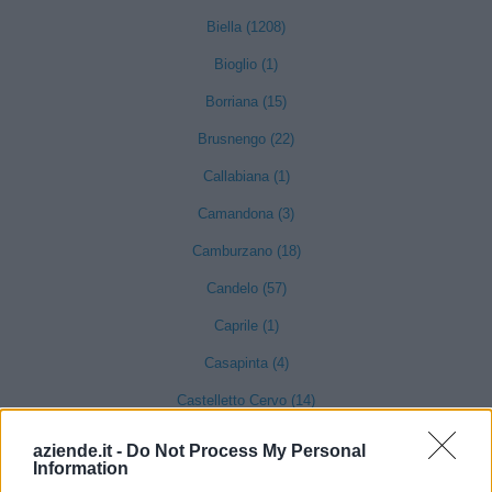
Biella (1208)
Bioglio (1)
Borriana (15)
Brusnengo (22)
Callabiana (1)
Camandona (3)
Camburzano (18)
Candelo (57)
Caprile (1)
Casapinta (4)
Castelletto Cervo (14)
Cavaglià (59)
aziende.it -
Do Not Process My Personal
Information
Cerrione (45)