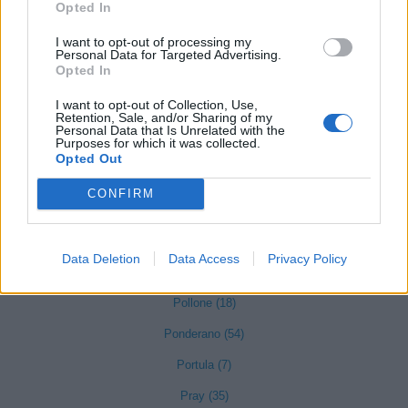
Miagliano (5)
Opted In
Mongrando (29)
I want to opt-out of processing my
Personal Data for Targeted Advertising.
Mottalciata (15)
Opted In
Muzzano (3)
I want to opt-out of Collection, Use,
Retention, Sale, and/or Sharing of my
Netro (6)
Personal Data that Is Unrelated with the
Purposes for which it was collected.
Occhieppo Inferiore (50)
Opted Out
Occhieppo Superiore (24)
CONFIRM
Pettinengo (6)
Data Deletion
Data Access
Privacy Policy
Piatto (4)
Pollone (18)
Ponderano (54)
Portula (7)
Pray (35)