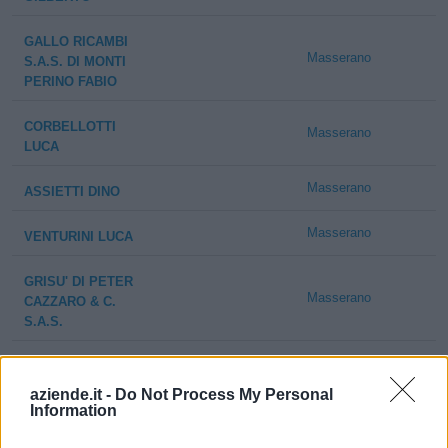
GALLO RICAMBI
Masserano
S.A.S. DI MONTI
PERINO FABIO
CORBELLOTTI
Masserano
LUCA
Masserano
ASSIETTI DINO
Masserano
VENTURINI LUCA
GRISU' DI PETER
Masserano
CAZZARO & C.
S.A.S.
GARELLA
Masserano
DANIELE
aziende.it -
Do Not Process My Personal
Information
BASSO
Masserano