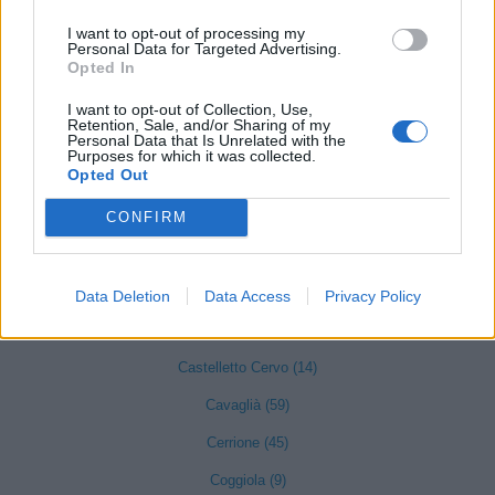
Bioglio (1)
I want to opt-out of processing my
Personal Data for Targeted Advertising.
Opted In
Borriana (15)
Brusnengo (22)
I want to opt-out of Collection, Use,
Retention, Sale, and/or Sharing of my
Personal Data that Is Unrelated with the
Callabiana (1)
Purposes for which it was collected.
Opted Out
Camandona (3)
CONFIRM
Camburzano (18)
Candelo (57)
Caprile (1)
Data Deletion
Data Access
Privacy Policy
Casapinta (4)
Castelletto Cervo (14)
Cavaglià (59)
Cerrione (45)
Coggiola (9)