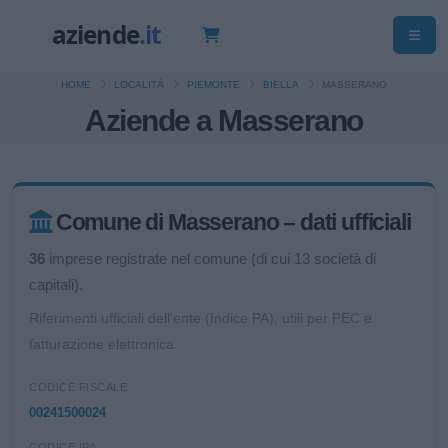
HOME
LOCALITÀ
PIEMONTE
BIELLA
MASSERANO
Aziende a Masserano
Comune di Masserano – dati ufficiali
36
imprese registrate nel comune (di cui 13 società di
capitali).
Riferimenti ufficiali dell'ente (Indice PA), utili per PEC e
fatturazione elettronica.
CODICE FISCALE
00241500024
CODICE IPA