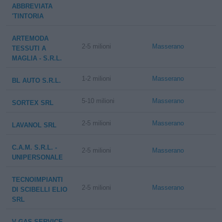
ABBREVIATA
'TINTORIA
ARTEMODA
2-5 milioni
Masserano
TESSUTI A
MAGLIA - S.R.L.
1-2 milioni
Masserano
BL AUTO S.R.L.
5-10 milioni
Masserano
SORTEX SRL
2-5 milioni
Masserano
LAVANOL SRL
C.A.M. S.R.L. -
2-5 milioni
Masserano
UNIPERSONALE
TECNOIMPIANTI
2-5 milioni
Masserano
DI SCIBELLI ELIO
SRL
V GAS SERVICE