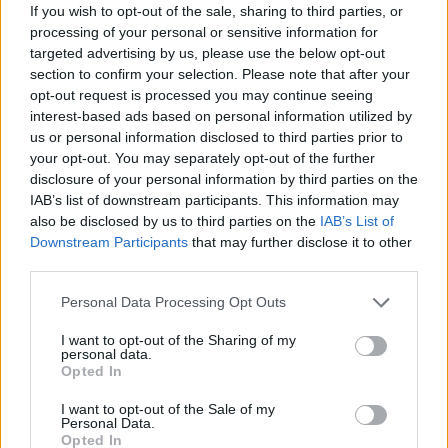
MASSIMILIANO
If you wish to opt-out of the sale, sharing to third parties, or
processing of your personal or sensitive information for
ALLUFER DI
targeted advertising by us, please use the below opt-out
MASCARELLO E
section to confirm your selection. Please note that after your
Masserano
COSTENARO
opt-out request is processed you may continue seeing
S.N.C.
interest-based ads based on personal information utilized by
us or personal information disclosed to third parties prior to
your opt-out. You may separately opt-out of the further
disclosure of your personal information by third parties on the
1
2
IAB’s list of downstream participants. This information may
also be disclosed by us to third parties on the
IAB’s List of
Downstream Participants
that may further disclose it to other
Visualizza tutti i comuni della
third parties.
provincia di Biella
Personal Data Processing Opt Outs
I want to opt-out of the Sharing of my
personal data.
Opted In
Andorno Micca (33)
Benna (22)
I want to opt-out of the Sale of my
Personal Data.
Opted In
Biella (1208)