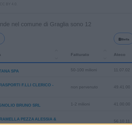
i CC BY 4.0.
ende nel comune di Graglia sono 12
Biella
a
Fatturato
Ateco
50-100 milioni
11.07.02
TANA SPA
ASPORTI F.LLI CLERICO -
non pervenuto
49.41.00
1-2 milioni
41.00.00
GNOLIO BRUNO SRL
I RAMELLA PEZZA ALESSIA &
56.10.11