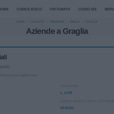
HOME
CODICE ATECO
FATTURATO
CODICI SDI
SERVI
HOME
LOCALITÀ
PIEMONTE
BIELLA
GRAGLIA
Aziende a Graglia
ali
itali).
 fatturazione elettronica.
CODICE IPA
c_e130
CODICE UNIVOCO (FATT. ELETTRON
UF6ODL