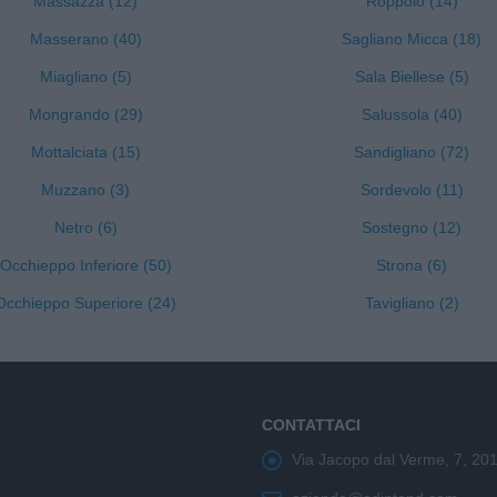
Massazza (12)
Roppolo (14)
Masserano (40)
Sagliano Micca (18)
Miagliano (5)
Sala Biellese (5)
Mongrando (29)
Salussola (40)
Mottalciata (15)
Sandigliano (72)
Muzzano (3)
Sordevolo (11)
Netro (6)
Sostegno (12)
Occhieppo Inferiore (50)
Strona (6)
Occhieppo Superiore (24)
Tavigliano (2)
CONTATTACI
Via Jacopo dal Verme, 7, 20