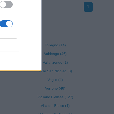
1
Biella
Tollegno (14)
Valdengo (46)
Vallanzengo (1)
Valle San Nicolao (3)
Veglio (4)
Verrone (48)
Vigliano Biellese (127)
Villa del Bosco (1)