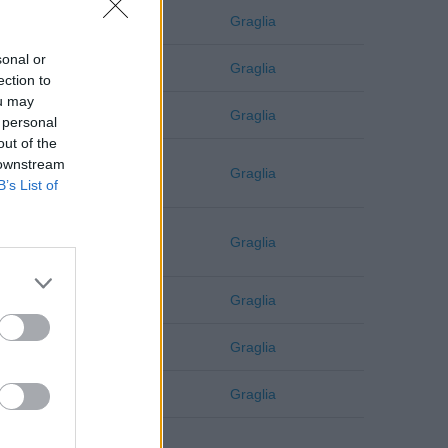
Biella
Graglia
sonal or
Biella
Graglia
ection to
ou may
Biella
Graglia
 personal
out of the
 downstream
Biella
Graglia
B’s List of
Biella
Graglia
Biella
Graglia
Biella
Graglia
Biella
Graglia