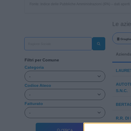
Fonte: Indice delle Pubbliche Amministrazioni (IPA) – dati apert
Le azi
Graglia
Aziend
Filtri per Comune
Categoria
LAURE
AUTOTR
Codice Ateco
S.N.C.
Fatturato
BERTA
R.R. D
C.SAS
Cerca