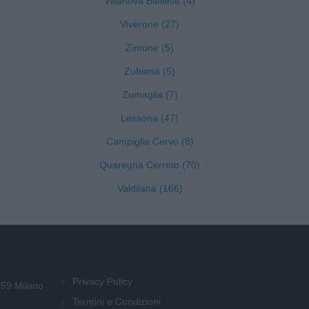
Villanova Biellese (4)
Viverone (27)
Zimone (5)
Zubiena (5)
Zumaglia (7)
Lessona (47)
Campiglia Cervo (8)
Quaregna Cerreto (70)
Valdilana (166)
Privacy Policy
159 Milano
Termini e Condizioni