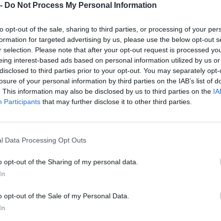
 -
Do Not Process My Personal Information
66.19.00
IS MAURIZIO
to opt-out of the sale, sharing to third parties, or processing of your per
11.05.00
.L.
formation for targeted advertising by us, please use the below opt-out s
r selection. Please note that after your opt-out request is processed y
0-1 milioni
70.22.09
 SRLS
eing interest-based ads based on personal information utilized by us or
disclosed to third parties prior to your opt-out. You may separately opt-
losure of your personal information by third parties on the IAB’s list of
CIO MERLETTO DI PALADIN
10.71.10
. This information may also be disclosed by us to third parties on the
IA
Participants
that may further disclose it to other third parties.
AN WOOD SOCIETA' SEMPLICE
02.10.00
OLA
l Data Processing Opt Outs
70.10.00
OLDING SPA
o opt-out of the Sharing of my personal data.
43.91.00
O SRL
In
62.10.00
o opt-out of the Sale of my Personal Data.
H S.R.L.
In