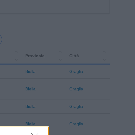
Provincia
Città
Biella
Graglia
Biella
Graglia
Biella
Graglia
Biella
Graglia