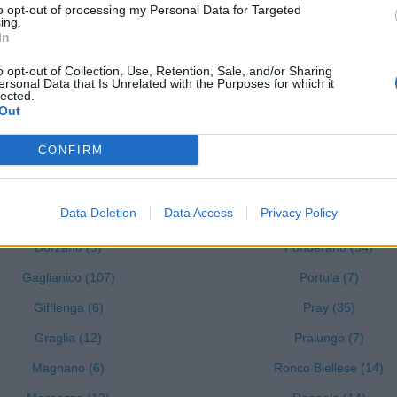
to opt-out of processing my Personal Data for Targeted
ing.
In
o opt-out of Collection, Use, Retention, Sale, and/or Sharing
ersonal Data that Is Unrelated with the Purposes for which it
lizza tutti i comuni della provincia di 
lected.
Out
CONFIRM
Crevacuore (19)
Pettinengo (6)
Curino (6)
Piatto (4)
Data Deletion
Data Access
Privacy Policy
Donato (6)
Pollone (18)
Dorzano (9)
Ponderano (54)
Gaglianico (107)
Portula (7)
Gifflenga (6)
Pray (35)
Graglia (12)
Pralungo (7)
Magnano (6)
Ronco Biellese (14)