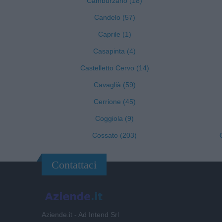
Camburzano (18)
Candelo (57)
Caprile (1)
Casapinta (4)
Castelletto Cervo (14)
Cavaglià (59)
Cerrione (45)
Coggiola (9)
Cossato (203)
Contattaci
Aziende.it - Ad Intend Srl