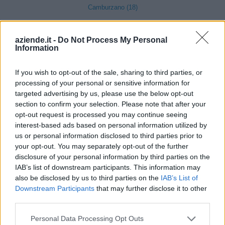
Camburzano (18)
Candelo (57)
aziende.it -
Do Not Process My Personal
Caprile (1)
Information
Casapinta (4)
If you wish to opt-out of the sale, sharing to third parties, or
Castelletto Cervo (14)
processing of your personal or sensitive information for
Cavaglià (59)
targeted advertising by us, please use the below opt-out
section to confirm your selection. Please note that after your
Cerrione (45)
opt-out request is processed you may continue seeing
interest-based ads based on personal information utilized by
Coggiola (9)
us or personal information disclosed to third parties prior to
Cossato (203)
your opt-out. You may separately opt-out of the further
disclosure of your personal information by third parties on the
IAB’s list of downstream participants. This information may
Crevacuore (19)
also be disclosed by us to third parties on the
IAB’s List of
Downstream Participants
that may further disclose it to other
Curino (6)
third parties.
Donato (6)
Personal Data Processing Opt Outs
Dorzano (9)