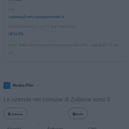
PEC
zubiena@cert.ruparpiemonte.it
CODICE UNIVOCO (FATT. ELETTRONICA)
UFSUTN
Fonte: Indice delle Pubbliche Amministrazioni (IPA) – dati aperti CC BY
4.0.
Mostra Filtri
Le aziende nel comune di Zubiena sono 5
Zubiena
Biella
Azienda
Fatturato
Città