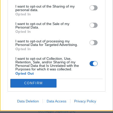
I want to opt-out of the Sharing of my
Gaglianico (107)
personal data.
Opted In
Gifflenga (6)
I want to opt-out of the Sale of my
Graglia (12)
Personal Data.
Opted In
Magnano (6)
I want to opt-out of processing my
Massazza (12)
Personal Data for Targeted Advertising.
Opted In
Masserano (40)
I want to opt-out of Collection, Use,
Miagliano (5)
Retention, Sale, and/or Sharing of my
Personal Data that Is Unrelated with the
Mongrando (29)
Purposes for which it was collected.
Opted Out
Mottalciata (15)
CONFIRM
Muzzano (3)
Netro (6)
Data Deletion
Data Access
Privacy Policy
Occhieppo Inferiore (50)
Occhieppo Superiore (24)