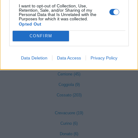
Camandona (3)
I want to opt-out of Collection, Use,
Retention, Sale, and/or Sharing of my
Camburzano (18)
Personal Data that Is Unrelated with the
Purposes for which it was collected.
Candelo (57)
Opted Out
Caprile (1)
CONFIRM
Casapinta (4)
Castelletto Cervo (14)
Data Deletion
Data Access
Privacy Policy
Cavaglià (59)
Cerrione (45)
Coggiola (9)
Cossato (203)
Crevacuore (19)
Curino (6)
Donato (6)