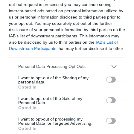
opt-out request is processed you may continue seeing
1
2
3
4
5
interest-based ads based on personal information utilized by
us or personal information disclosed to third parties prior to
your opt-out. You may separately opt-out of the further
disclosure of your personal information by third parties on the
Visualizza tutti i comuni della
IAB’s list of downstream participants. This information may
provincia di Biella
also be disclosed by us to third parties on the
IAB’s List of
Downstream Participants
that may further disclose it to other
third parties.
Andorno Micca (33)
Personal Data Processing Opt Outs
Benna (22)
I want to opt-out of the Sharing of my
personal data.
Biella (1208)
Opted In
Bioglio (1)
I want to opt-out of the Sale of my
Personal Data.
Borriana (15)
Opted In
Brusnengo (22)
I want to opt-out of processing my
Personal Data for Targeted Advertising.
Callabiana (1)
Opted In