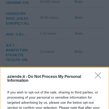
50-100 milioni
Biella
CHIORINO SPA
CHARGEURS
25-50 milioni
Biella
WOOL (SALES
EUROPE) S.R.L.
5-10 milioni
Biella
AVIA - S.R.L.
M.E.T. -
MANIFATTURA
2-5 milioni
Biella
ETICHETTE
TESSUTE SRL
I.T.T. INDUSTRIA
10-25 milioni
Biella
TESSILE
aziende.it -
Do Not Process My Personal
Information
TINTORIA - S.P.A.
KIBO VIAGGI -
If you wish to opt-out of the sale, sharing to third parties, or
2-5 milioni
Biella
S.R.L.
processing of your personal or sensitive information for
targeted advertising by us, please use the below opt-out
section to confirm your selection. Please note that after your