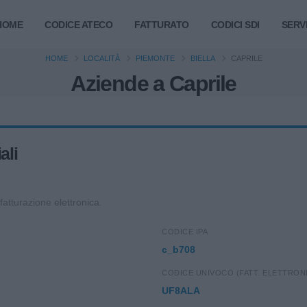
HOME
CODICE ATECO
FATTURATO
CODICI SDI
SERVI
HOME
LOCALITÀ
PIEMONTE
BIELLA
CAPRILE
Aziende a Caprile
ali
 fatturazione elettronica.
CODICE IPA
c_b708
CODICE UNIVOCO (FATT. ELETTRON
UF8ALA