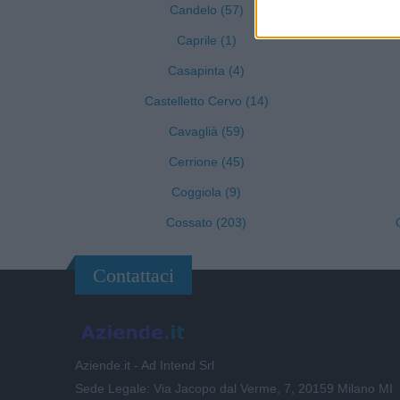
Candelo (57)
Caprile (1)
Casapinta (4)
Castelletto Cervo (14)
Cavaglià (59)
Cerrione (45)
Coggiola (9)
Cossato (203)
Contattaci
Aziende.it - Ad Intend Srl
Sede Legale: Via Jacopo dal Verme, 7, 20159 Milano MI