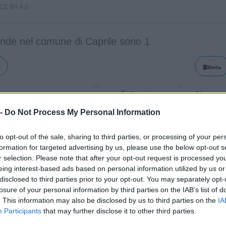
i CC BY 4.0.
ende nel comune di Caprile sono 1
Biella
a
Fatturato
Ateco
 -
Do Not Process My Personal Information
ESIGNS SPECIAL
25.62.00
CTURING S.A.S. DI DI LUCCIO
to opt-out of the sale, sharing to third parties, or processing of your per
formation for targeted advertising by us, please use the below opt-out s
r selection. Please note that after your opt-out request is processed y
eing interest-based ads based on personal information utilized by us or
disclosed to third parties prior to your opt-out. You may separately opt-
losure of your personal information by third parties on the IAB’s list of
. This information may also be disclosed by us to third parties on the
IA
Participants
that may further disclose it to other third parties.