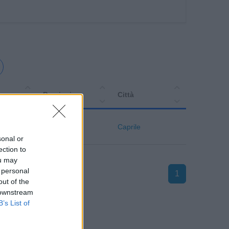
Provincia
Città
Biella
Caprile
sonal or
ection to
ou may
 personal
1
out of the
 downstream
B’s List of