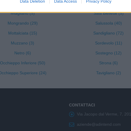
Data Deletion
Data Access
Privacy Policy
Masserano (40)
Sagliano Micca (18)
Miagliano (5)
Sala Biellese (5)
Mongrando (29)
Salussola (40)
Mottalciata (15)
Sandigliano (72)
Muzzano (3)
Sordevolo (11)
Netro (6)
Sostegno (12)
Occhieppo Inferiore (50)
Strona (6)
Occhieppo Superiore (24)
Tavigliano (2)
CONTATTACI
Via Jacopo dal Verme, 7, 20
aziende@adintend.com