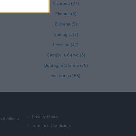
Viverone (27)
Zimone (5)
Zubiena (5)
Zumaglia (7)
Lessona (47)
Campiglia Cervo (8)
Quaregna Cerreto (70)
Valdilana (166)
Privacy Policy
159 Milano
Termini e Condizioni