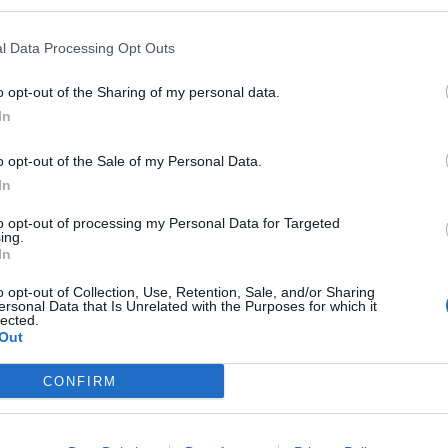
l Data Processing Opt Outs
lizza tutti i comuni della provincia di 
o opt-out of the Sharing of my personal data.
In
Crevacuore (19)
Pettinengo (6)
o opt-out of the Sale of my Personal Data.
In
Curino (6)
Piatto (4)
Donato (6)
Pollone (18)
to opt-out of processing my Personal Data for Targeted
ing.
In
Dorzano (9)
Ponderano (54)
Gaglianico (107)
Portula (7)
o opt-out of Collection, Use, Retention, Sale, and/or Sharing
ersonal Data that Is Unrelated with the Purposes for which it
lected.
Gifflenga (6)
Pray (35)
Out
Graglia (12)
Pralungo (7)
CONFIRM
Magnano (6)
Ronco Biellese (14)
Massazza (12)
Roppolo (14)