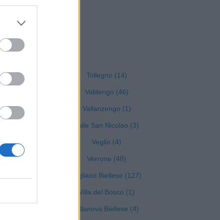
Biella
Tollegno (14)
Valdengo (46)
Vallanzengo (1)
Valle San Nicolao (3)
Veglio (4)
Verrone (48)
Vigliano Biellese (127)
Villa del Bosco (1)
Villanova Biellese (4)