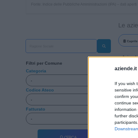
Fonte: Indice delle Pubbliche Amministrazioni (IPA) – dati apert
Le azi
Caprile
Aziend
Filtri per Comune
aziende.it
Categoria
DIPI D
MANUFA
If you wish 
sensitive in
Codice Ateco
confirm you
continue se
Fatturato
information 
further disc
participants
Downstream 
Cerca