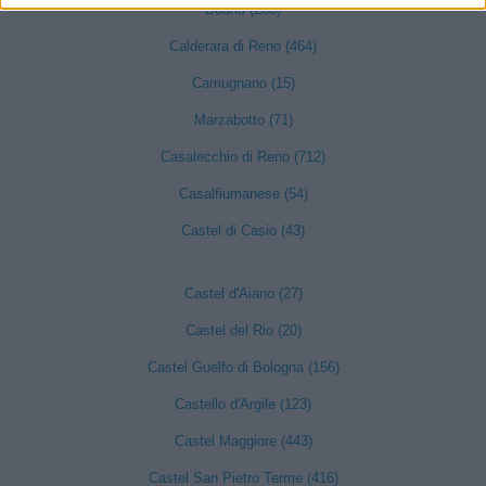
Budrio (288)
Calderara di Reno (464)
Camugnano (15)
Marzabotto (71)
Casalecchio di Reno (712)
Casalfiumanese (54)
Castel di Casio (43)
Castel d'Aiano (27)
Castel del Rio (20)
Castel Guelfo di Bologna (156)
Castello d'Argile (123)
Castel Maggiore (443)
Castel San Pietro Terme (416)