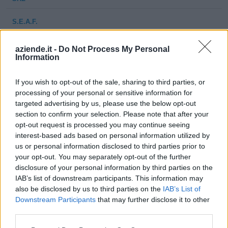
S.E.A.F.
STRADE,EDILIZIA,
10-25 milioni
Valsamoggia
ACQUEDOTTI,FOGNATURE
aziende.it -
Do Not Process My Personal
SRL
Information
CAFFE'
If you wish to opt-out of the sale, sharing to third parties, or
0-1 milioni
Valsamoggia
SANDROLINI
processing of your personal or sensitive information for
S.R.L.
targeted advertising by us, please use the below opt-out
section to confirm your selection. Please note that after your
STENDALTO
1-2 milioni
Valsamoggia
opt-out request is processed you may continue seeing
S.R.L.
interest-based ads based on personal information utilized by
us or personal information disclosed to third parties prior to
CAMPAGNOLA
2-5 milioni
Valsamoggia
your opt-out. You may separately opt-out of the further
SRL
disclosure of your personal information by third parties on the
IAB’s list of downstream participants. This information may
APPENNINO
also be disclosed by us to third parties on the
IAB’s List of
10-25 milioni
Valsamoggia
FOOD GROUP
Downstream Participants
that may further disclose it to other
SPA
third parties.