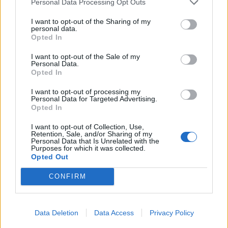
Personal Data Processing Opt Outs
1
2
3
4
5
I want to opt-out of the Sharing of my
personal data.
Opted In
Visualizza tutti i comuni della
I want to opt-out of the Sale of my
Personal Data.
Opted In
provincia di Bologna
I want to opt-out of processing my
Personal Data for Targeted Advertising.
Opted In
Anzola dell'Emilia (320)
I want to opt-out of Collection, Use,
Argelato (455)
Retention, Sale, and/or Sharing of my
Personal Data that Is Unrelated with the
Baricella (67)
Purposes for which it was collected.
Opted Out
Lizzano in Belvedere (52)
CONFIRM
Bentivoglio (148)
Bologna (8902)
Data Deletion
Data Access
Privacy Policy
Borgo Tossignano (30)