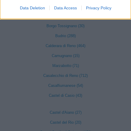
Bentivoglio (148)
Data Deletion
Data Access
Privacy Policy
Bologna (8902)
Borgo Tossignano (30)
Budrio (288)
Calderara di Reno (464)
Camugnano (15)
Marzabotto (71)
Casalecchio di Reno (712)
Casalfiumanese (54)
Castel di Casio (43)
Castel d'Aiano (27)
Castel del Rio (20)