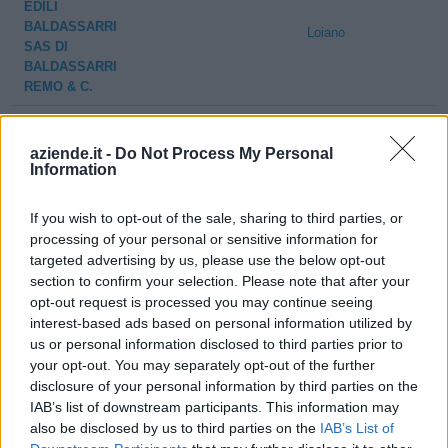
EDILI
BALDASSARRI
Loiano
SAS DI
BALDASSARRI
REMO & C.
BERTI UBALDO DI
Loiano
AUGUSTO BERTI
aziende.it -
Do Not Process My Personal
Information
& C. S.N.C.
0-1 milioni
Loiano
TATA S.R.L.
If you wish to opt-out of the sale, sharing to third parties, or
processing of your personal or sensitive information for
targeted advertising by us, please use the below opt-out
AUTO BIEMME DI
Loiano
section to confirm your selection. Please note that after your
BECKOVIC MIRZA
opt-out request is processed you may continue seeing
interest-based ads based on personal information utilized by
PINETA S.N.C. DI
us or personal information disclosed to third parties prior to
CALZOLARI
Loiano
your opt-out. You may separately opt-out of the further
GIANLUCA E
disclosure of your personal information by third parties on the
FUSARI MILCA
IAB’s list of downstream participants. This information may
also be disclosed by us to third parties on the
IAB’s List of
PERSIANI
Loiano