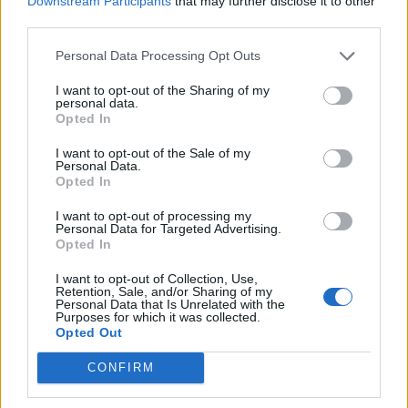
Downstream Participants
that may further disclose it to other
ANTONIO
third parties.
GALANO
Loiano
Personal Data Processing Opt Outs
SALVATORE
I want to opt-out of the Sharing of my
personal data.
Opted In
1
2
3
I want to opt-out of the Sale of my
Personal Data.
Opted In
Visualizza tutti i comuni della
I want to opt-out of processing my
Personal Data for Targeted Advertising.
provincia di Bologna
Opted In
I want to opt-out of Collection, Use,
Retention, Sale, and/or Sharing of my
Anzola dell'Emilia (320)
Personal Data that Is Unrelated with the
Purposes for which it was collected.
Opted Out
Argelato (455)
Baricella (67)
CONFIRM
Lizzano in Belvedere (52)