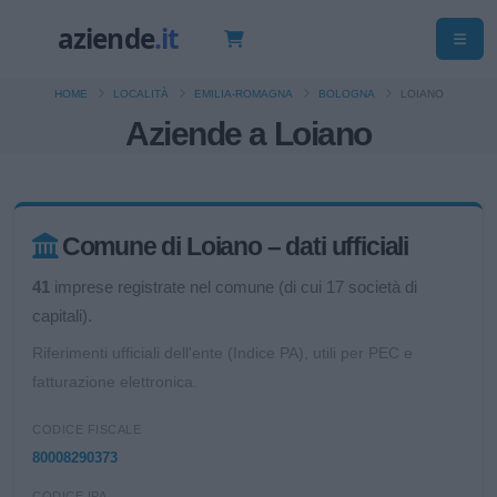
HOME
LOCALITÀ
EMILIA-ROMAGNA
BOLOGNA
LOIANO
Aziende a Loiano
Comune di Loiano – dati ufficiali
41
imprese registrate nel comune (di cui 17 società di
capitali).
Riferimenti ufficiali dell'ente (Indice PA), utili per PEC e
fatturazione elettronica.
CODICE FISCALE
80008290373
CODICE IPA