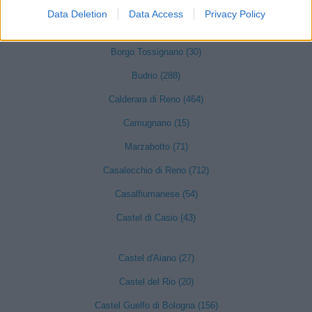
Bentivoglio (148)
Data Deletion
Data Access
Privacy Policy
Bologna (8902)
Borgo Tossignano (30)
Budrio (288)
Calderara di Reno (464)
Camugnano (15)
Marzabotto (71)
Casalecchio di Reno (712)
Casalfiumanese (54)
Castel di Casio (43)
Castel d'Aiano (27)
Castel del Rio (20)
Castel Guelfo di Bologna (156)