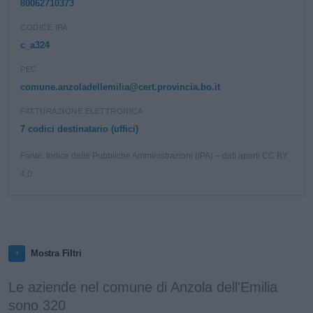
80062710373
CODICE IPA
c_a324
PEC
comune.anzoladellemilia@cert.provincia.bo.it
FATTURAZIONE ELETTRONICA
7 codici destinatario (uffici)
Fonte: Indice delle Pubbliche Amministrazioni (IPA) – dati aperti CC BY
4.0.
Mostra Filtri
Le aziende nel comune di Anzola dell'Emilia
sono 320