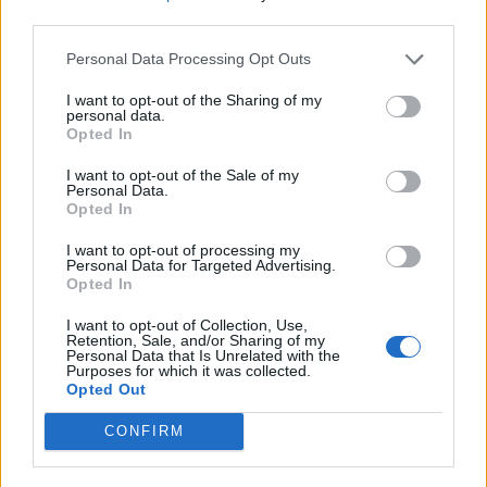
S.R.L.
third parties.
2-5 milioni
Anzola dell'Emilia
Personal Data Processing Opt Outs
CHIA-MO SRL
I want to opt-out of the Sharing of my
personal data.
Opted In
1
2
3
4
5
I want to opt-out of the Sale of my
Personal Data.
Opted In
Visualizza tutti i comuni della
I want to opt-out of processing my
Personal Data for Targeted Advertising.
provincia di Bologna
Opted In
I want to opt-out of Collection, Use,
Retention, Sale, and/or Sharing of my
Anzola dell'Emilia (320)
Personal Data that Is Unrelated with the
Purposes for which it was collected.
Argelato (455)
Opted Out
Baricella (67)
CONFIRM
Lizzano in Belvedere (52)