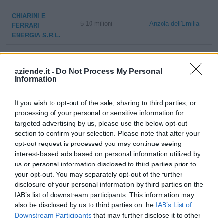
CHIARINI E
5-10 milioni
Anzola dell'Emilia
FERRARI
ENERGIA S.R.L.
OLMI E CENTOMO
1-2 milioni
Anzola dell'Emilia
SRL
aziende.it -
Do Not Process My Personal
Information
LINEA ERRE
S.A.S. DI
non pervenuto
Anzola dell'Emilia
If you wish to opt-out of the sale, sharing to third parties, or
MONTEVENTI
processing of your personal or sensitive information for
SANDRA & C.
targeted advertising by us, please use the below opt-out
section to confirm your selection. Please note that after your
G.G. DI GUALANDI
0-1 milioni
Anzola dell'Emilia
opt-out request is processed you may continue seeing
G. S.R.L.
interest-based ads based on personal information utilized by
us or personal information disclosed to third parties prior to
AXEL
your opt-out. You may separately opt-out of the further
5-10 milioni
Anzola dell'Emilia
TECHNOLOGY
disclosure of your personal information by third parties on the
S.R.L.
IAB’s list of downstream participants. This information may
also be disclosed by us to third parties on the
IAB’s List of
BASTONI ANTERO
Downstream Participants
that may further disclose it to other
1-2 milioni
Anzola dell'Emilia