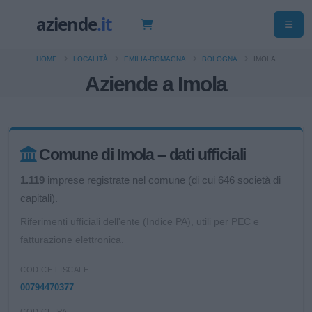
HOME
LOCALITÀ
EMILIA-ROMAGNA
BOLOGNA
IMOLA
Aziende a Imola
Comune di Imola – dati ufficiali
1.119
imprese registrate nel comune (di cui 646 società di
capitali).
Riferimenti ufficiali dell'ente (Indice PA), utili per PEC e
fatturazione elettronica.
CODICE FISCALE
00794470377
CODICE IPA