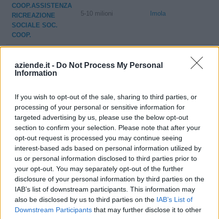
COOP.ASSISTENZA
5-10 milioni
Imola
RICREAZIONE
SOCIALE SOC.
COOP.
5-10 milioni
Imola
CIMA S.R.L.
aziende.it -
Do Not Process My Personal
Information
DEMETRA ITALIA
5-10 milioni
Imola
SRL
If you wish to opt-out of the sale, sharing to third parties, or
processing of your personal or sensitive information for
0-1 milioni
Imola
IL MAGLIO S.R.L.
targeted advertising by us, please use the below opt-out
section to confirm your selection. Please note that after your
GESTIONE
opt-out request is processed you may continue seeing
IMPIANTI
interest-based ads based on personal information utilized by
1-2 milioni
Imola
SPORTIVI -
us or personal information disclosed to third parties prior to
SOCIETA'
your opt-out. You may separately opt-out of the further
CONSORTILE A
disclosure of your personal information by third parties on the
IAB’s list of downstream participants. This information may
SOC.COOP.NUOVA
also be disclosed by us to third parties on the
IAB’s List of
TERRA
Downstream Participants
that may further disclose it to other
5-10 milioni
Imola
COOP.AGR.ACCQUISTI