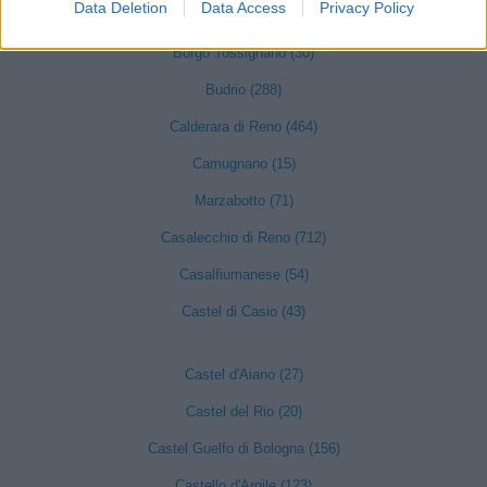
Data Deletion
Data Access
Privacy Policy
Bologna (8902)
Borgo Tossignano (30)
Budrio (288)
Calderara di Reno (464)
Camugnano (15)
Marzabotto (71)
Casalecchio di Reno (712)
Casalfiumanese (54)
Castel di Casio (43)
Castel d'Aiano (27)
Castel del Rio (20)
Castel Guelfo di Bologna (156)
Castello d'Argile (123)