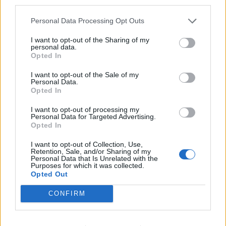
third parties.
COLLETTIVI A
R.L.
Personal Data Processing Opt Outs
I want to opt-out of the Sharing of my
personal data.
1
2
3
4
5
Opted In
I want to opt-out of the Sale of my
Personal Data.
Opted In
Visualizza tutti i comuni della
I want to opt-out of processing my
provincia di Bologna
Personal Data for Targeted Advertising.
Opted In
I want to opt-out of Collection, Use,
Anzola dell'Emilia (320)
Retention, Sale, and/or Sharing of my
Personal Data that Is Unrelated with the
Argelato (455)
Purposes for which it was collected.
Opted Out
Baricella (67)
CONFIRM
Lizzano in Belvedere (52)
Bentivoglio (148)