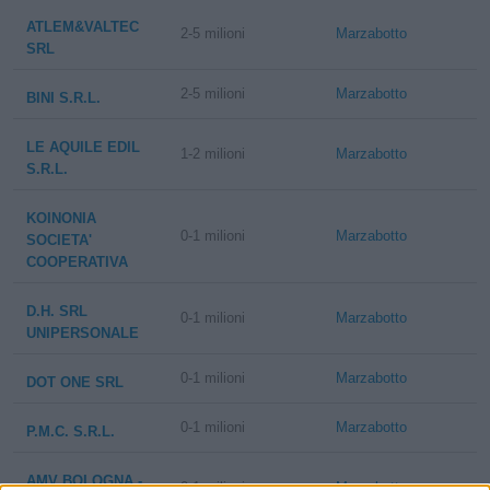
ATLEM&VALTEC
2-5 milioni
Marzabotto
SRL
2-5 milioni
Marzabotto
BINI S.R.L.
LE AQUILE EDIL
1-2 milioni
Marzabotto
S.R.L.
KOINONIA
0-1 milioni
Marzabotto
SOCIETA'
COOPERATIVA
D.H. SRL
0-1 milioni
Marzabotto
UNIPERSONALE
0-1 milioni
Marzabotto
DOT ONE SRL
0-1 milioni
Marzabotto
P.M.C. S.R.L.
AMV BOLOGNA -
0-1 milioni
Marzabotto