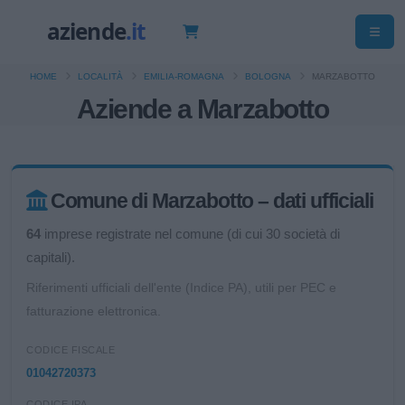
HOME
LOCALITÀ
EMILIA-ROMAGNA
BOLOGNA
MARZABOTTO
Aziende a Marzabotto
Comune di Marzabotto – dati ufficiali
64
imprese registrate nel comune (di cui 30 società di
capitali).
Riferimenti ufficiali dell'ente (Indice PA), utili per PEC e
fatturazione elettronica.
CODICE FISCALE
01042720373
CODICE IPA