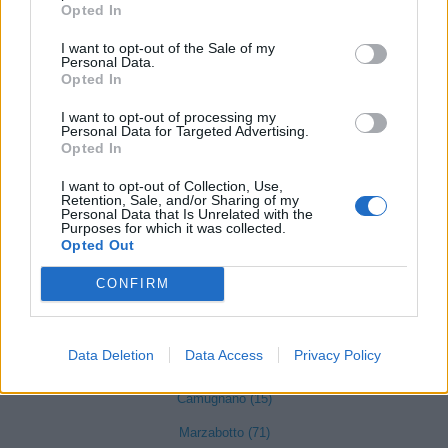
Opted In
provincia di Bologna
I want to opt-out of the Sale of my
Personal Data.
Opted In
Anzola dell'Emilia (320)
I want to opt-out of processing my
Argelato (455)
Personal Data for Targeted Advertising.
Opted In
Baricella (67)
I want to opt-out of Collection, Use,
Lizzano in Belvedere (52)
Retention, Sale, and/or Sharing of my
Personal Data that Is Unrelated with the
Purposes for which it was collected.
Bentivoglio (148)
Opted Out
Bologna (8902)
CONFIRM
Borgo Tossignano (30)
Budrio (288)
Data Deletion
Data Access
Privacy Policy
Calderara di Reno (464)
Camugnano (15)
Marzabotto (71)