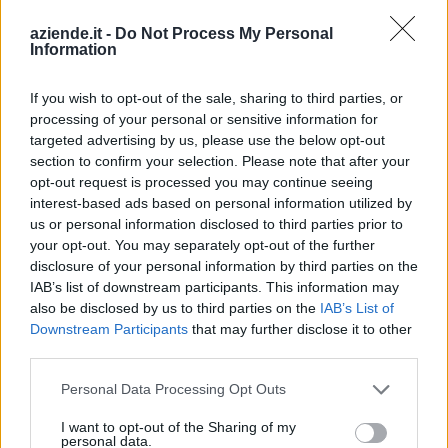
S.R.L.
aziende.it -
Do Not Process My Personal
Information
LA BAZZA
0-1 milioni
Marzabotto
S.R.L.S.
If you wish to opt-out of the sale, sharing to third parties, or
processing of your personal or sensitive information for
GREEN GUYS'
0-1 milioni
Marzabotto
targeted advertising by us, please use the below opt-out
FARM S.R.L.S.
section to confirm your selection. Please note that after your
opt-out request is processed you may continue seeing
0-1 milioni
Marzabotto
P PROJECT S.R.L.
interest-based ads based on personal information utilized by
us or personal information disclosed to third parties prior to
2-5 milioni
Marzabotto
NEWCO SRL
your opt-out. You may separately opt-out of the further
disclosure of your personal information by third parties on the
2-5 milioni
Marzabotto
FERRETTI S.R.L.
IAB’s list of downstream participants. This information may
also be disclosed by us to third parties on the
IAB’s List of
Downstream Participants
that may further disclose it to other
third parties.
1
2
3
Personal Data Processing Opt Outs
I want to opt-out of the Sharing of my
Visualizza tutti i comuni della
personal data.