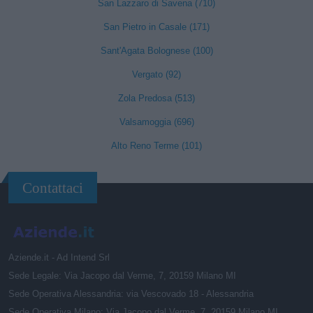
San Lazzaro di Savena (710)
San Pietro in Casale (171)
Sant'Agata Bolognese (100)
Vergato (92)
Zola Predosa (513)
Valsamoggia (696)
Alto Reno Terme (101)
Contattaci
Aziende.it - Ad Intend Srl
Sede Legale: Via Jacopo dal Verme, 7, 20159 Milano MI
Sede Operativa Alessandria: via Vescovado 18 - Alessandria
Sede Operativa Milano: Via Jacopo dal Verme, 7, 20159 Milano MI