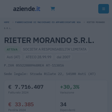
HOME
FABBRICAZIONE DI MACCHINARI ED APPARECCHIATURE NCA
RIETER MORANDO
S.R.L.
RIETER MORANDO S.R.L.
SOCIETA' A RESPONSABILITA' LIMITATA
ATTIVA
Asti (AT)
ATECO 28.99.99
dal 2007
P.IVA 05522080968
REA AT-113816
Sede legale: Strada Rilate 22, 14100 Asti (AT)
€ 7.716.407
+30,3%
Fatturato 2024
Variazione
€ 33.385
34
Perdita 2024
Dipendenti