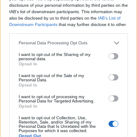
SA 101076)
disclosure of your personal information by third parties on the
agenzia delle entrate
IAB’s list of downstream participants. This information may
23.017 euro
also be disclosed by us to third parties on the
IAB’s List of
Downstream Participants
that may further disclose it to other
2022-03-25
third parties.
Regolamento per i fondi interprofessionali per la
formazione continua per la concessioni di aiuti di stato
Personal Data Processing Opt Outs
esentati ai s
FONDIMPRESA
I want to opt-out of the Sharing of my
personal data.
5.952 euro
Opted In
2022-02-19
I want to opt-out of the Sale of my
Esonero dal versamento dei contributi previdenziali
Personal Data.
per aziende che non richiedono trattamenti di cassa
Opted In
integrazione
I want to opt-out of processing my
inps
Personal Data for Targeted Advertising.
11.723 euro
Opted In
Fonte:
Registro Nazionale Aiuti di Stato (RNA)
– Open Data, licenza
I want to opt-out of Collection, Use,
Retention, Sale, and/or Sharing of my
IODL 2.0. Dati aggiornati al 2026-07-02.
Personal Data that Is Unrelated with the
Purposes for which it was collected.
Opted Out