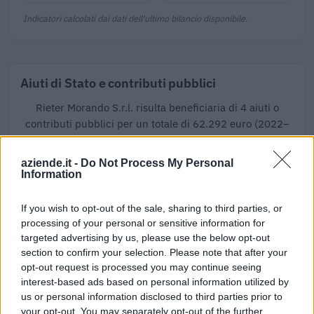
Indicatori calcolati dai dati dell'ultimo bilancio disponibile.
Aiuti di Stato e contributi pubblici
Rieter Morando S.r.l. risulta beneficiaria di 4 aiuti o
contributi pubblici per un totale di 62.292 euro (2022–
2024).
aziende.it -
Do Not Process My Personal
2024-11-28
Information
Regolamento per i fondi interprofessionali per la
formazione continua per la concessioni di aiuti di stato
If you wish to opt-out of the sale, sharing to third parties, or
esentati ai s
processing of your personal or sensitive information for
FONDIMPRESA
targeted advertising by us, please use the below opt-out
21.600 euro
section to confirm your selection. Please note that after your
opt-out request is processed you may continue seeing
2023-09-20
interest-based ads based on personal information utilized by
Contributo a fondo perduto [e modifiche ai sensi
us or personal information disclosed to third parties prior to
della decisione SA. 62668 e decisione C(2022) 171 final)
your opt-out. You may separately opt-out of the further