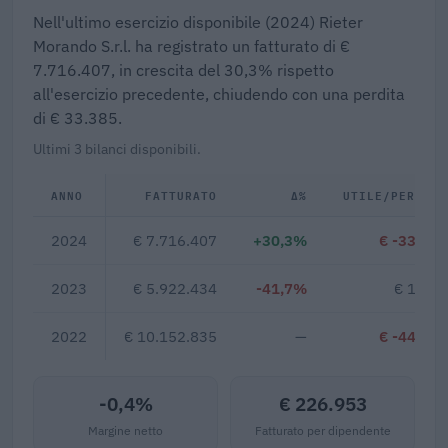
Nell'ultimo esercizio disponibile (2024) Rieter
Morando S.r.l. ha registrato un fatturato di €
7.716.407, in crescita del 30,3% rispetto
all'esercizio precedente, chiudendo con una perdita
di € 33.385.
Ultimi 3 bilanci disponibili.
ANNO
FATTURATO
Δ%
UTILE/PERDITA
2024
€ 7.716.407
+30,3%
€ -33.385
2023
€ 5.922.434
-41,7%
€ 1.408
2022
€ 10.152.835
—
€ -44.933
-0,4%
€ 226.953
Margine netto
Fatturato per dipendente