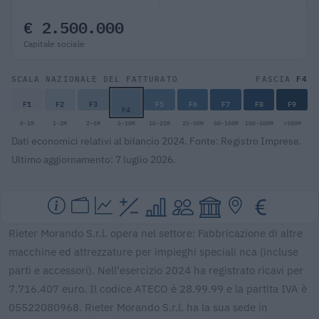
€ 2.500.000
Capitale sociale
F4
SCALA NAZIONALE DEL FATTURATO
FASCIA
F1
F2
F3
F5
F6
F7
F8
F9
F4
0-1M
1-2M
2-5M
5-10M
10-25M
25-50M
50-100M
100-500M
>500M
Dati economici relativi al bilancio 2024. Fonte: Registro Imprese.
Ultimo aggiornamento: 7 luglio 2026.
Rieter Morando S.r.l. opera nel settore: Fabbricazione di altre
macchine ed attrezzature per impieghi speciali nca (incluse
parti e accessori). Nell'esercizio 2024 ha registrato ricavi per
7.716.407 euro. Il codice ATECO è 28.99.99 e la partita IVA è
05522080968. Rieter Morando S.r.l. ha la sua sede in