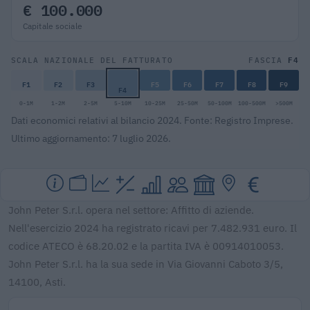
€ 100.000
Capitale sociale
F4
SCALA NAZIONALE DEL FATTURATO
FASCIA
F1
F2
F3
F5
F6
F7
F8
F9
F4
0-1M
1-2M
2-5M
5-10M
10-25M
25-50M
50-100M
100-500M
>500M
Dati economici relativi al bilancio 2024. Fonte: Registro Imprese.
Ultimo aggiornamento: 7 luglio 2026.
John Peter S.r.l. opera nel settore: Affitto di aziende.
Nell'esercizio 2024 ha registrato ricavi per 7.482.931 euro. Il
codice ATECO è 68.20.02 e la partita IVA è 00914010053.
John Peter S.r.l. ha la sua sede in Via Giovanni Caboto 3/5,
14100, Asti.