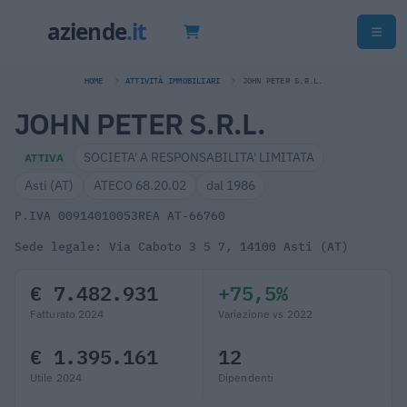
HOME
ATTIVITÀ IMMOBILIARI
JOHN PETER S.R.L.
JOHN PETER S.R.L.
SOCIETA' A RESPONSABILITA' LIMITATA
ATTIVA
Asti (AT)
ATECO 68.20.02
dal 1986
P.IVA 00914010053
REA AT-66760
Sede legale: Via Caboto 3 5 7, 14100 Asti (AT)
€ 7.482.931
+75,5%
Fatturato 2024
Variazione vs 2022
€ 1.395.161
12
Utile 2024
Dipendenti