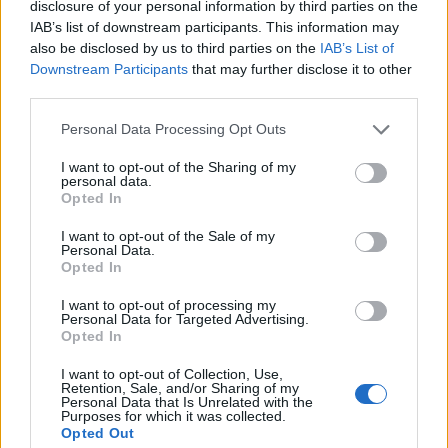
SA 101076)
disclosure of your personal information by third parties on the
agenzia delle entrate
IAB’s list of downstream participants. This information may
4.740 euro
also be disclosed by us to third parties on the
IAB’s List of
Downstream Participants
that may further disclose it to other
2023-03-30
third parties.
esenzioni fiscali e crediti d'imposta adottati a
seguito della crisi economica causata dall'epidemia di
Personal Data Processing Opt Outs
COVID-19 [con mo
I want to opt-out of the Sharing of my
agenzia delle entrate
personal data.
10.434 euro
Opted In
2021-11-30
I want to opt-out of the Sale of my
Personal Data.
esenzioni fiscali e crediti d'imposta adottati a
Opted In
seguito della crisi economica causata dall'epidemia di
COVID-19 [con mo
I want to opt-out of processing my
Personal Data for Targeted Advertising.
agenzia delle entrate
Opted In
36 euro
I want to opt-out of Collection, Use,
Fonte:
Registro Nazionale Aiuti di Stato (RNA)
– Open Data, licenza
Retention, Sale, and/or Sharing of my
IODL 2.0. Dati aggiornati al 2026-07-02.
Personal Data that Is Unrelated with the
Purposes for which it was collected.
Opted Out