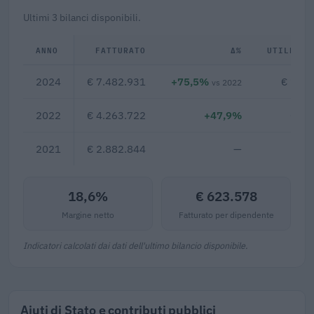
Ultimi 3 bilanci disponibili.
ANNO
FATTURATO
Δ%
UTILE/PE
2024
€ 7.482.931
+75,5%
€ 1.39
vs 2022
2022
€ 4.263.722
+47,9%
€ 56
2021
€ 2.882.844
—
18,6%
€ 623.578
Margine netto
Fatturato per dipendente
Indicatori calcolati dai dati dell'ultimo bilancio disponibile.
Aiuti di Stato e contributi pubblici