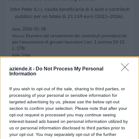
John Peter S.r.l. risulta beneficiaria di 5 aiuti o contributi
pubblici per un totale di 23.159 euro (2021–2026).
2026-01-28
Esonero dal versamento dei contributi previdenziali
per l'assunzione di giovani lavoratori ( art. 1 comma 10-15
L. 178/
inps
5.566 euro
aziende.it -
Do Not Process My Personal
Information
2025-02-03
Esonero dal versamento dei contributi previdenziali
per l'assunzione di giovani lavoratori ( art. 1 comma 10-15
If you wish to opt-out of the sale, sharing to third parties, or
L. 178/
processing of your personal or sensitive information for
inps
targeted advertising by us, please use the below opt-out
2.382 euro
section to confirm your selection. Please note that after your
opt-out request is processed you may continue seeing
2023-05-30
interest-based ads based on personal information utilized by
Contributo a fondo perduto [e modifiche ai sensi
us or personal information disclosed to third parties prior to
della decisione SA. 62668 e decisione C(2022) 171 final)
your opt-out. You may separately opt-out of the further