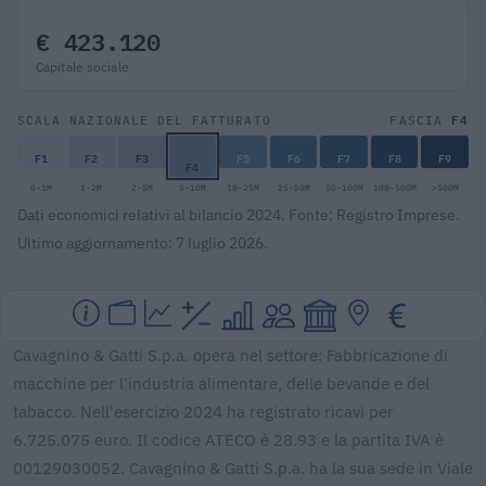
€ 423.120
Capitale sociale
F4
SCALA NAZIONALE DEL FATTURATO
FASCIA
F1
F2
F3
F5
F6
F7
F8
F9
F4
0-1M
1-2M
2-5M
5-10M
10-25M
25-50M
50-100M
100-500M
>500M
Dati economici relativi al bilancio 2024. Fonte: Registro Imprese.
Ultimo aggiornamento: 7 luglio 2026.
Cavagnino & Gatti S.p.a. opera nel settore: Fabbricazione di
macchine per l'industria alimentare, delle bevande e del
tabacco. Nell'esercizio 2024 ha registrato ricavi per
6.725.075 euro. Il codice ATECO è 28.93 e la partita IVA è
00129030052. Cavagnino & Gatti S.p.a. ha la sua sede in Viale