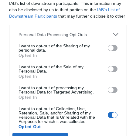
IAB’s list of downstream participants. This information may
also be disclosed by us to third parties on the
IAB’s List of
2022-11-11
Downstream Participants
that may further disclose it to other
Esonero dal versamento dei contributi previdenziali
third parties.
per aziende che non richiedono trattamenti di cassa
integrazione
Personal Data Processing Opt Outs
inps
4.184 euro
I want to opt-out of the Sharing of my
personal data.
2022-02-19
Opted In
Esonero dal versamento dei contributi previdenziali
I want to opt-out of the Sale of my
per aziende che non richiedono trattamenti di cassa
Personal Data.
integrazione
Opted In
inps
18.053 euro
I want to opt-out of processing my
Personal Data for Targeted Advertising.
Opted In
Fonte:
Registro Nazionale Aiuti di Stato (RNA)
– Open Data, licenza
IODL 2.0. Dati aggiornati al 2026-07-02.
I want to opt-out of Collection, Use,
Retention, Sale, and/or Sharing of my
Personal Data that Is Unrelated with the
Purposes for which it was collected.
Opted Out
Confronto di settore