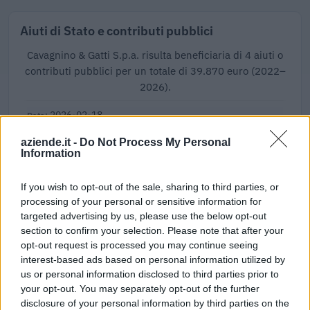
Aiuti di Stato e contributi pubblici
Cavagnino & Gatti S.p.a. risulta beneficiaria di 4 aiuti o
contributi pubblici per un totale di 39.870 euro (2022–
2026).
2026-02-18
Academy di filiera del Piemonte, ai sensi della
aziende.it -
Do Not Process My Personal
Direttiva regionale Academy di filiera del Piemonte periodo
Information
2023-2026 di
REGIONE PIEMONTE - DIREZIONE ISTRUZIONE E
DIRITTO ALLO STUDIO UNIVERSITARIO , FO
If you wish to opt-out of the sale, sharing to third parties, or
3.110 euro
processing of your personal or sensitive information for
targeted advertising by us, please use the below opt-out
2023-04-07
section to confirm your selection. Please note that after your
opt-out request is processed you may continue seeing
esenzioni fiscali e crediti d'imposta adottati a
seguito della crisi economica causata dall'epidemia di
interest-based ads based on personal information utilized by
COVID-19 [con mo
us or personal information disclosed to third parties prior to
agenzia delle entrate
your opt-out. You may separately opt-out of the further
disclosure of your personal information by third parties on the
14.523 euro