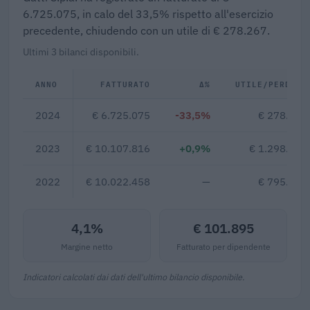
6.725.075, in calo del 33,5% rispetto all'esercizio
precedente, chiudendo con un utile di € 278.267.
Ultimi 3 bilanci disponibili.
ANNO
FATTURATO
Δ%
UTILE/PERDITA
2024
€ 6.725.075
-33,5%
€ 278.267
2023
€ 10.107.816
+0,9%
€ 1.298.468
2022
€ 10.022.458
—
€ 795.569
4,1%
€ 101.895
Margine netto
Fatturato per dipendente
Indicatori calcolati dai dati dell'ultimo bilancio disponibile.