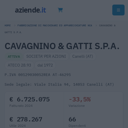
HOME
FABBRICAZIONE DI MACCHINARI ED APPARECCHIATURE NCA
CAVAGNINO &
GATTI S.P.A.
CAVAGNINO & GATTI S.P.A.
SOCIETA' PER AZIONI
Canelli (AT)
ATTIVA
ATECO 28.93
dal 1972
P.IVA 00129030052
REA AT-46295
Sede legale: Viale Italia 94, 14053 Canelli (AT)
€ 6.725.075
-33,5%
Fatturato 2024
Variazione
€ 278.267
66
Utile 2024
Dipendenti