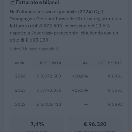
Fatturato e bilanci
Nell'ultimo esercizio disponibile (2024) C.g.t. -
*compagnia Gestioni Turistiche S.r.l. ha registrato un
fatturato di € 8.572.503, in crescita del 10,6%
rispetto all'esercizio precedente, chiudendo con un
utile di € 635.189.
Ultimi 3 bilanci disponibili.
ANNO
FATTURATO
Δ%
UTILE/PERDITA
2024
€ 8.572.503
+10,6%
€ 635.189
2023
€ 7.748.836
+15,5%
€ 355.117
2022
€ 6.706.413
—
€ 569.202
7,4%
€ 96.320
Margine netto
Fatturato per dipendente