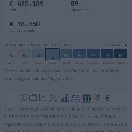
€ 635.189
89
Utile 2024
Dipendenti
€ 18.750
Capitale sociale
F4
SCALA NAZIONALE DEL FATTURATO
FASCIA
F1
F2
F3
F5
F6
F7
F8
F9
F4
0-1M
1-2M
2-5M
5-10M
10-25M
25-50M
50-100M
100-500M
>500M
Dati economici relativi al bilancio 2024. Fonte: Registro Imprese.
Ultimo aggiornamento: 7 luglio 2026.
C.g.t. - *compagnia Gestioni Turistiche S.r.l. opera nel settore:
ALBERGHI E STRUTTURE SIMILI. Nell'esercizio 2024 ha
registrato ricavi per 8.572.503 euro. Il codice ATECO è 55.1 e
la partita IVA è 00932320054. C.g.t. - *compagnia Gestioni