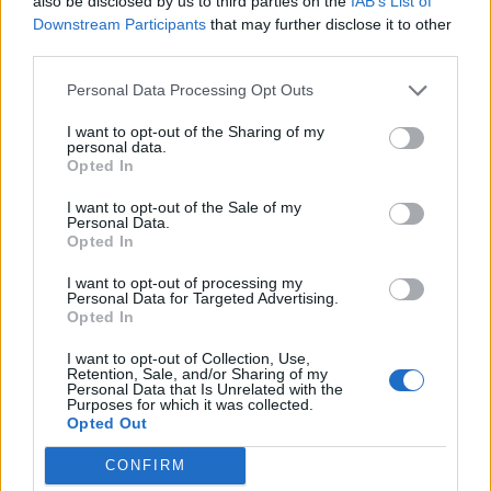
also be disclosed by us to third parties on the
IAB’s List of
2026-05-25
Downstream Participants
that may further disclose it to other
Credito d'imposta per investimenti nel
third parties.
Mezzogiorno e nelle ZES- art.1,c.98, legge 208/2015
modificato da art. 1, c. 265
Personal Data Processing Opt Outs
agenzia delle entrate
I want to opt-out of the Sharing of my
101.013 euro
personal data.
Opted In
2025-12-10
I want to opt-out of the Sale of my
PARTECIPAZIONE FIERE ED EVENTI
Personal Data.
PROMOZIONALI
Opted In
Regione Autonoma della Sardegna - Direzione
generale del turismo, artigianato e
I want to opt-out of processing my
Personal Data for Targeted Advertising.
533 euro
Opted In
2025-11-17
I want to opt-out of Collection, Use,
PARTECIPAZIONE FIERE ED EVENTI
Retention, Sale, and/or Sharing of my
Personal Data that Is Unrelated with the
PROMOZIONALI
Purposes for which it was collected.
Regione Autonoma della Sardegna - Direzione
Opted Out
generale del turismo, artigianato e
4.900 euro
CONFIRM