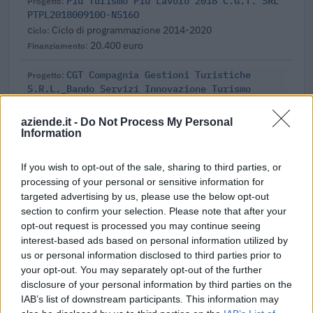
Più Turismo Più Lavoro 2018 C.G.T. SRL
PTPL201800910O-N516O
Ciclo di programmazione 2014-2020
20.400 euro
CGT Compagnia Gestioni Turistiche
S.R.L._Bando Servizi Innovazione Turismo
MPMI_2018
Ciclo di programmazione 2014-2020
aziende.it -
Do Not Process My Personal
7.000 euro
Information
Fonte:
OpenCoesione
(Open Data, licenza CC BY 4.0). Ogni progetto e'
If you wish to opt-out of the sale, sharing to third parties, or
verificabile sul portale OpenCoesione. Dati aggiornati al 2026-08-02.
processing of your personal or sensitive information for
targeted advertising by us, please use the below opt-out
section to confirm your selection. Please note that after your
opt-out request is processed you may continue seeing
interest-based ads based on personal information utilized by
Aiuti di Stato e contributi pubblici
us or personal information disclosed to third parties prior to
C.g.t. - *compagnia Gestioni Turistiche S.r.l. risulta
your opt-out. You may separately opt-out of the further
beneficiaria di 37 aiuti o contributi pubblici per un totale di
disclosure of your personal information by third parties on the
IAB’s list of downstream participants. This information may
almeno 1.447.094 euro (2020–2026).