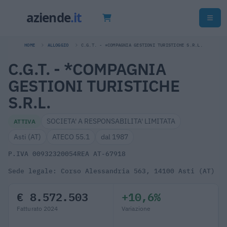
HOME
ALLOGGIO
C.G.T. - *COMPAGNIA GESTIONI TURISTICHE S.R.L.
C.G.T. - *COMPAGNIA
GESTIONI TURISTICHE
S.R.L.
SOCIETA' A RESPONSABILITA' LIMITATA
ATTIVA
Asti (AT)
ATECO 55.1
dal 1987
P.IVA 00932320054
REA AT-67918
Sede legale: Corso Alessandria 563, 14100 Asti (AT)
€ 8.572.503
+10,6%
Fatturato 2024
Variazione