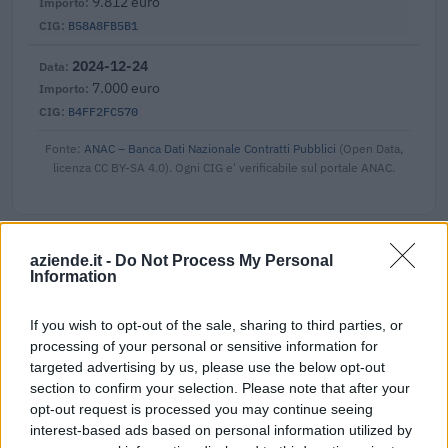
9.812 euro
B58A8FB5B1
2024-12-24
7.000 euro
B4FF2FC570
Fonte:
ANAC – Banca Dati Nazionale Contratti Pubblici
(Open Data,
licenza CC BY-SA 4.0). Ogni CIG e' verificabile sul portale ANAC.
aziende.it -
Do Not Process My Personal
Aiuti di Stato e contributi pubblici
Information
C.s. Costruzioni S.r.l. risulta beneficiaria di 31 aiuti o
contributi pubblici per un totale di almeno 5.319.075 euro
If you wish to opt-out of the sale, sharing to third parties, or
processing of your personal or sensitive information for
(2020–2026).
targeted advertising by us, please use the below opt-out
2026-03-23
section to confirm your selection. Please note that after your
opt-out request is processed you may continue seeing
Academy di filiera del Piemonte, ai sensi della
Direttiva regionale Academy di filiera del Piemonte periodo
interest-based ads based on personal information utilized by