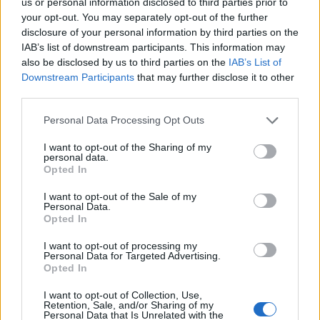
2023-2026 di
us or personal information disclosed to third parties prior to
REGIONE PIEMONTE - DIREZIONE ISTRUZIONE E
your opt-out. You may separately opt-out of the further
DIRITTO ALLO STUDIO UNIVERSITARIO , FO
disclosure of your personal information by third parties on the
2.592 euro
IAB’s list of downstream participants. This information may
also be disclosed by us to third parties on the
IAB’s List of
2025-11-27
Downstream Participants
that may further disclose it to other
third parties.
Incentivo per ricollocazione lavorativa soggetti
privi di occupazione e beneficiari dell'assicurazione
Personal Data Processing Opt Outs
sociale per l'im
INPS
I want to opt-out of the Sharing of my
1.408 euro
personal data.
Opted In
2025-04-09
I want to opt-out of the Sale of my
Academy di filiera del Piemonte, ai sensi della
Personal Data.
Direttiva regionale Academy di filiera del Piemonte periodo
Opted In
2023-2026 di
REGIONE PIEMONTE - DIREZIONE ISTRUZIONE E
I want to opt-out of processing my
Personal Data for Targeted Advertising.
DIRITTO ALLO STUDIO UNIVERSITARIO , FO
Opted In
1.296 euro
I want to opt-out of Collection, Use,
2025-02-21
Retention, Sale, and/or Sharing of my
Personal Data that Is Unrelated with the
Incentivo per l'assunzione di lavoratori con almeno