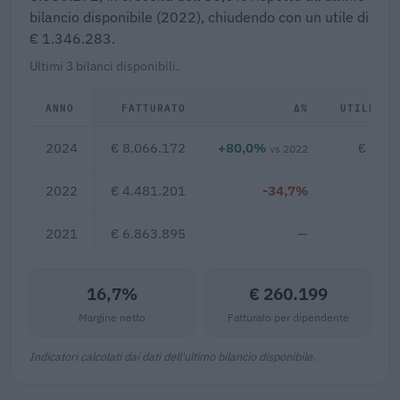
bilancio disponibile (2022), chiudendo con un utile di
€ 1.346.283.
Ultimi 3 bilanci disponibili.
ANNO
FATTURATO
Δ%
UTILE/PE
2024
€ 8.066.172
+80,0%
€ 1.34
vs 2022
2022
€ 4.481.201
-34,7%
€ 11
2021
€ 6.863.895
—
16,7%
€ 260.199
Margine netto
Fatturato per dipendente
Indicatori calcolati dai dati dell'ultimo bilancio disponibile.