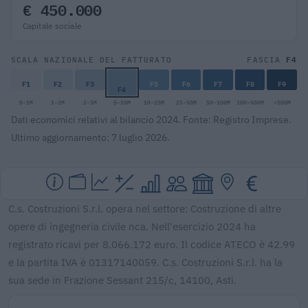
€ 450.000
Capitale sociale
F4
SCALA NAZIONALE DEL FATTURATO
FASCIA
F1
F2
F3
F5
F6
F7
F8
F9
F4
0-1M
1-2M
2-5M
5-10M
10-25M
25-50M
50-100M
100-500M
>500M
Dati economici relativi al bilancio 2024. Fonte: Registro Imprese.
Ultimo aggiornamento: 7 luglio 2026.
C.s. Costruzioni S.r.l. opera nel settore: Costruzione di altre
opere di ingegneria civile nca. Nell'esercizio 2024 ha
registrato ricavi per 8.066.172 euro. Il codice ATECO è 42.99
e la partita IVA è 01317140059. C.s. Costruzioni S.r.l. ha la
sua sede in Frazione Sessant 215/c, 14100, Asti.