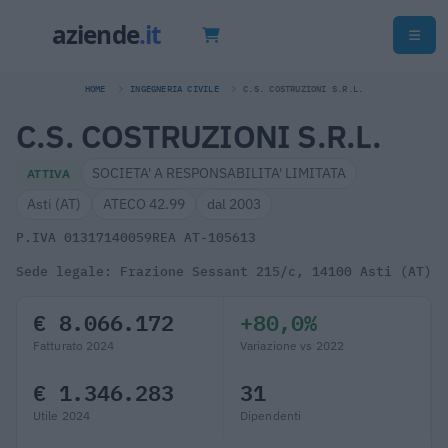
HOME
INGEGNERIA CIVILE
C.S. COSTRUZIONI S.R.L.
C.S. COSTRUZIONI S.R.L.
SOCIETA' A RESPONSABILITA' LIMITATA
ATTIVA
Asti (AT)
ATECO 42.99
dal 2003
P.IVA 01317140059
REA AT-105613
Sede legale: Frazione Sessant 215/c, 14100 Asti (AT)
€ 8.066.172
+80,0%
Fatturato 2024
Variazione vs 2022
€ 1.346.283
31
Utile 2024
Dipendenti