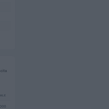
scita
TALE
.000