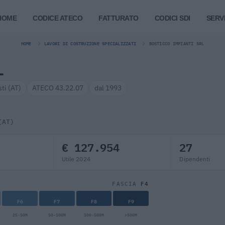
HOME
CODICE ATECO
FATTURATO
CODICI SDI
SERVI
HOME
LAVORI DI COSTRUZIONE SPECIALIZZATI
BOSTICCO IMPIANTI SRL
L
sti (AT)
ATECO 43.22.07
dal 1993
(AT)
€ 127.954
27
Utile 2024
Dipendenti
F4
FASCIA
F6
F7
F8
F9
25-50M
50-100M
100-500M
>500M