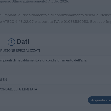
Imprese. Ultimo aggiornamento: 7 luglio 2026.
di impianti di riscaldamento e di condizionamento dell'aria. Nell'e
ice ATECO è 43.22.07 e la partita IVA è 01088580053. Bosticco Imp
Dati
TRUZIONE SPECIALIZZATI
 impianti di riscaldamento e di condizionamento dell'aria
i Srl
PONSABILITA' LIMITATA
Acquista vis