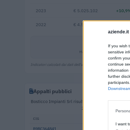
2023
€ 5.025.102
+10,9
2022
€ 4.532.024
aziende.it
1,8%
If you wish 
Margine netto
sensitive in
confirm you
continue se
Indicatori calcolati dai dati dell'ultimo bilancio disponibile.
information 
further disc
participants
Downstream 
Appalti pubblici
Bosticco Impianti Srl risulta aggiudicataria di 16
2025). Partecipa inoltr
Persona
CIG
DATA
I want t
B9BC364841
2025-12-22