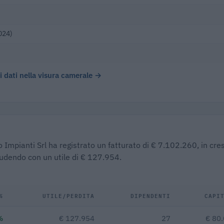
024)
 i dati nella visura camerale →
o Impianti Srl ha registrato un fatturato di € 7.102.260, in cre
iudendo con un utile di € 127.954.
%
UTILE/PERDITA
DIPENDENTI
CAPI
%
€ 127.954
27
€ 80