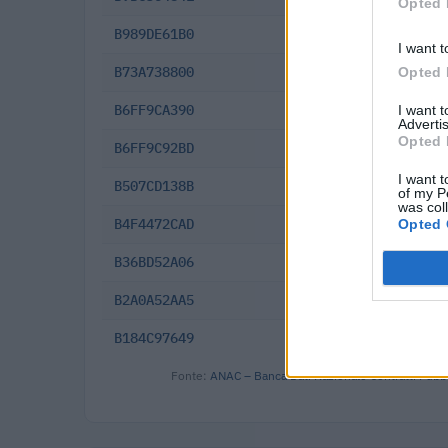
Opted 
B989DE61B0
2025-12-10
I want t
B73A738800
2025-06-11
Opted 
B6FF9CA390
2025-06-06
I want 
Advertis
Opted 
B6FF9C92BD
2025-06-06
I want t
B507CD138B
2024-12-27
of my P
was col
B4F4472CAD
2024-12-23
Opted 
B36BD52A06
2024-10-11
B2A0A52AA5
2024-07-29
B184C97649
2024-05-15
Fonte:
ANAC – Banca Dati Nazionale Contratti Pubbl