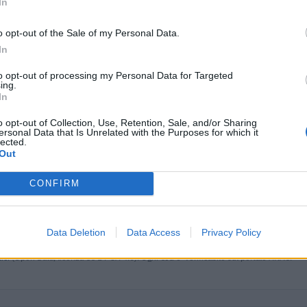
In
11.000 euro
o opt-out of the Sale of my Personal Data.
15.000 euro
In
63.900 euro
to opt-out of processing my Personal Data for Targeted
ing.
In
63.900 euro
o opt-out of Collection, Use, Retention, Sale, and/or Sharing
7.080 euro
ersonal Data that Is Unrelated with the Purposes for which it
lected.
9.100 euro
Out
101.130 euro
CONFIRM
121.930 euro
29.079 euro
Data Deletion
Data Access
Privacy Policy
ici
(Open Data, licenza CC BY-SA 4.0). Ogni CIG e' verificabile sul portale ANAC.