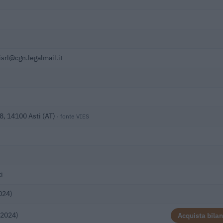
srl@cgn.legalmail.it
18, 14100 Asti (AT)
· fonte VIES
i
024)
(2024)
Acquista bilan