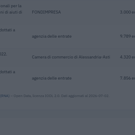
onali per la
i di aiuti di
FONDIMPRESA
3.000 e
dottati a
agenzia delle entrate
9.789 e
022.
Camera di commercio di Alessandria-Asti
4.320 e
dottati a
agenzia delle entrate
7.856 e
 (RNA)
– Open Data, licenza IODL 2.0. Dati aggiornati al 2026-07-02.