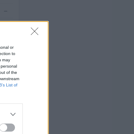
—
.000
sonal or
ection to
ou may
 personal
out of the
 downstream
B’s List of
i 2019–