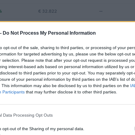
%
€ 32.822
—
—
€ 62.621
27
€ 80
 -
Do Not Process My Personal Information
€ 263.047
to opt-out of the sale, sharing to third parties, or processing of your per
Fatturato per dipendente
formation for targeted advertising by us, please use the below opt-out s
r selection. Please note that after your opt-out request is processed y
eing interest-based ads based on personal information utilized by us or
disclosed to third parties prior to your opt-out. You may separately opt-
losure of your personal information by third parties on the IAB’s list of
. This information may also be disclosed by us to third parties on the
IA
Participants
that may further disclose it to other third parties.
 appalti pubblici per un importo complessivo di 660.324 euro (dat
e a 1 procedure in raggruppamento o consorzio.
l Data Processing Opt Outs
IMPORTO AGGIUDICATO
o opt-out of the Sharing of my personal data.
8.593 euro