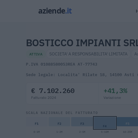
BOSTICCO IMPIANTI SR
SOCIETA' A RESPONSABILITA' LIMITATA
A
ATTIVA
P.IVA 01088580053
REA AT-77743
Sede legale: Localita' Rilate 18, 14100 Asti 
€ 7.102.260
+41,3%
Fatturato 2024
Variazione
SCALA NAZIONALE DEL FATTURATO
F1
F2
F3
F5
F4
0-1M
1-2M
2-5M
5-10M
10-25M