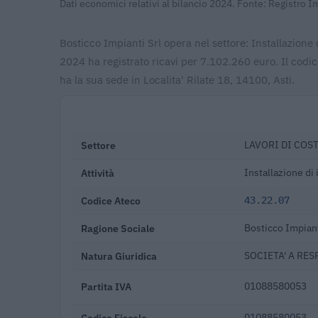
Dati economici relativi al bilancio 2024. Fonte: Registro 
Bosticco Impianti Srl opera nel settore: Installazione 
2024 ha registrato ricavi per 7.102.260 euro. Il cod
ha la sua sede in Localita' Rilate 18, 14100, Asti.
Settore
LAVORI DI COS
Attività
Installazione di
Codice Ateco
43.22.07
Ragione Sociale
Bosticco Impiant
Natura Giuridica
SOCIETA' A RES
Partita IVA
01088580053
Codice Fiscale
01088580053