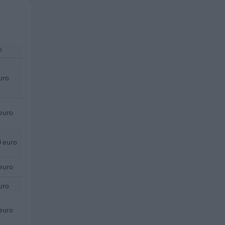
.
O
uro
euro
 euro
euro
uro
euro