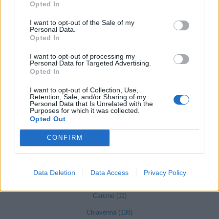
Opted In
Ardenno (38)
I want to opt-out of the Sale of my
Personal Data.
Berbenno di Valtellina (65)
Opted In
Bianzone (29)
I want to opt-out of processing my
Personal Data for Targeted Advertising.
Bormio (197)
Opted In
Buglio in Monte (24)
I want to opt-out of Collection, Use,
Caiolo (21)
Retention, Sale, and/or Sharing of my
Personal Data that Is Unrelated with the
Purposes for which it was collected.
Campodolcino (16)
Opted Out
Caspoggio (16)
CONFIRM
Castello dell'Acqua (4)
Castione Andevenno (49)
Data Deletion
Data Access
Privacy Policy
Cedrasco (8)
Cercino (11)
Chiavenna (138)