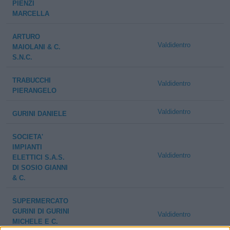
PIENZI
MARCELLA
ARTURO
Valdidentro
MAIOLANI & C.
S.N.C.
TRABUCCHI
Valdidentro
PIERANGELO
Valdidentro
GURINI DANIELE
SOCIETA'
IMPIANTI
Valdidentro
ELETTICI S.A.S.
DI SOSIO GIANNI
& C.
SUPERMERCATO
GURINI DI GURINI
Valdidentro
MICHELE E C.