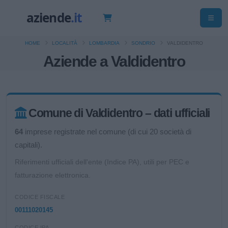
HOME
LOCALITÀ
LOMBARDIA
SONDRIO
VALDIDENTRO
Aziende a Valdidentro
Comune di Valdidentro – dati ufficiali
64
imprese registrate nel comune (di cui 20 società di
capitali).
Riferimenti ufficiali dell'ente (Indice PA), utili per PEC e
fatturazione elettronica.
CODICE FISCALE
00111020145
CODICE IPA