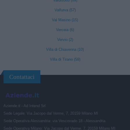
Valdisotto (69)
Valfurva (57)
Val Masino (15)
Verceia (6)
Vervio (2)
Villa di Chiavenna (10)
Villa di Tirano (59)
Contattaci
Aziende.it - Ad Intend Srl
Sede Legale: Via Jacopo dal Verme, 7, 20159 Milano MI
Sede Operativa Alessandria: via Vescovado 18 - Alessandria
Sede Operativa Milano: Via Jacopo dal Verme, 7, 20159 Milano MI