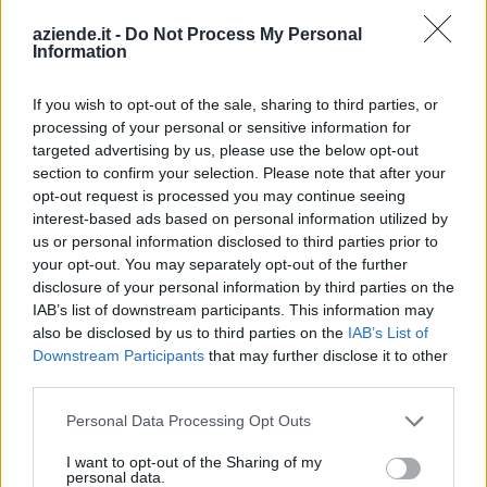
SNC
aziende.it -
Do Not Process My Personal
Information
FER-CASA DI
GIACOMELLI
Valdidentro
MATTIA & RUDY
If you wish to opt-out of the sale, sharing to third parties, or
S.N.C.
processing of your personal or sensitive information for
targeted advertising by us, please use the below opt-out
section to confirm your selection. Please note that after your
opt-out request is processed you may continue seeing
1
2
3
interest-based ads based on personal information utilized by
us or personal information disclosed to third parties prior to
your opt-out. You may separately opt-out of the further
Visualizza tutti i comuni della
disclosure of your personal information by third parties on the
IAB’s list of downstream participants. This information may
provincia di Sondrio
also be disclosed by us to third parties on the
IAB’s List of
Downstream Participants
that may further disclose it to other
third parties.
Albosaggia (35)
Personal Data Processing Opt Outs
Andalo Valtellino (16)
I want to opt-out of the Sharing of my
personal data.
Aprica (58)