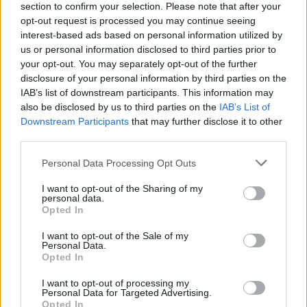
section to confirm your selection. Please note that after your
opt-out request is processed you may continue seeing
Castione Andevenno (49)
interest-based ads based on personal information utilized by
Cedrasco (8)
us or personal information disclosed to third parties prior to
your opt-out. You may separately opt-out of the further
Cercino (11)
disclosure of your personal information by third parties on the
IAB’s list of downstream participants. This information may
Chiavenna (138)
also be disclosed by us to third parties on the
IAB’s List of
Chiesa in Valmalenco (56)
Downstream Participants
that may further disclose it to other
third parties.
Chiuro (57)
Personal Data Processing Opt Outs
Cino (2)
I want to opt-out of the Sharing of my
personal data.
Civo (9)
Opted In
Colorina (18)
I want to opt-out of the Sale of my
Personal Data.
Cosio Valtellino (99)
Opted In
Dazio (4)
I want to opt-out of processing my
Personal Data for Targeted Advertising.
Delebio (62)
Opted In