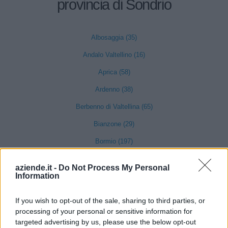
provincia di Sondrio
Albosaggia (35)
Andalo Valtellino (16)
Aprica (58)
Ardenno (38)
Berbenno di Valtellina (65)
Bianzone (29)
Bormio (197)
Buglio in Monte (24)
aziende.it -
Do Not Process My Personal
Information
Caiolo (21)
Campodolcino (16)
If you wish to opt-out of the sale, sharing to third parties, or
Caspoggio (16)
processing of your personal or sensitive information for
targeted advertising by us, please use the below opt-out
Castello dell'Acqua (4)