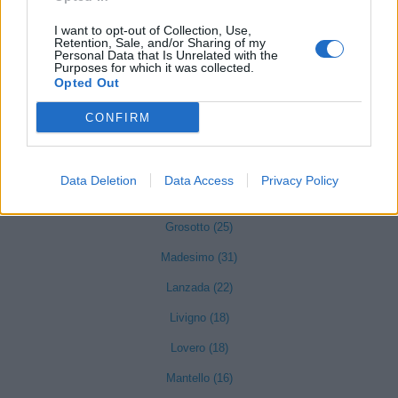
Dubino (87)
I want to opt-out of Collection, Use,
Retention, Sale, and/or Sharing of my
Faedo Valtellino (2)
Personal Data that Is Unrelated with the
Purposes for which it was collected.
Forcola (10)
Opted Out
Fusine (5)
CONFIRM
Gerola Alta (7)
Gordona (45)
Data Deletion
Data Access
Privacy Policy
Grosio (47)
Grosotto (25)
Madesimo (31)
Lanzada (22)
Livigno (18)
Lovero (18)
Mantello (16)