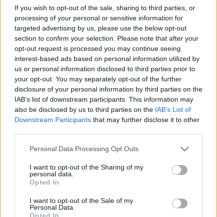
If you wish to opt-out of the sale, sharing to third parties, or
1
2
3
4
5
processing of your personal or sensitive information for
targeted advertising by us, please use the below opt-out
section to confirm your selection. Please note that after your
opt-out request is processed you may continue seeing
Visualizza tutti i comuni della
interest-based ads based on personal information utilized by
provincia di Sondrio
us or personal information disclosed to third parties prior to
your opt-out. You may separately opt-out of the further
disclosure of your personal information by third parties on the
IAB’s list of downstream participants. This information may
Albosaggia (35)
also be disclosed by us to third parties on the
IAB’s List of
Downstream Participants
that may further disclose it to other
Andalo Valtellino (16)
third parties.
Aprica (58)
Personal Data Processing Opt Outs
Ardenno (38)
I want to opt-out of the Sharing of my
Berbenno di Valtellina (65)
personal data.
Opted In
Bianzone (29)
I want to opt-out of the Sale of my
Bormio (197)
Personal Data.
Opted In