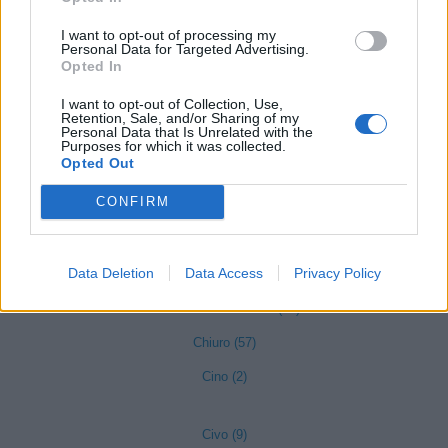
Buglio in Monte (24)
I want to opt-out of processing my
Caiolo (21)
Personal Data for Targeted Advertising.
Opted In
Campodolcino (16)
I want to opt-out of Collection, Use,
Caspoggio (16)
Retention, Sale, and/or Sharing of my
Personal Data that Is Unrelated with the
Castello dell'Acqua (4)
Purposes for which it was collected.
Opted Out
Castione Andevenno (49)
CONFIRM
Cedrasco (8)
Cercino (11)
Data Deletion
Data Access
Privacy Policy
Chiavenna (138)
Chiesa in Valmalenco (56)
Chiuro (57)
Cino (2)
Civo (9)