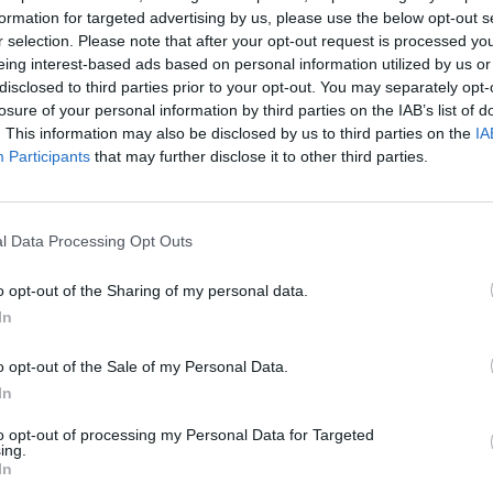
formation for targeted advertising by us, please use the below opt-out s
r selection. Please note that after your opt-out request is processed y
1-2 milioni
43.22.05
 TERMOIDRAULICA S.R.L.
eing interest-based ads based on personal information utilized by us or
disclosed to third parties prior to your opt-out. You may separately opt-
0-1 milioni
43.34.00
.L.
losure of your personal information by third parties on the IAB’s list of
. This information may also be disclosed by us to third parties on the
IA
0-1 milioni
43.21.01
S.R.L.
Participants
that may further disclose it to other third parties.
0-1 milioni
47.51.10
ING SPORT SRL
l Data Processing Opt Outs
0-1 milioni
49.34.00
AGO S.R.L.
o opt-out of the Sharing of my personal data.
0-1 milioni
77.21.09
 RENT S.R.L.
In
0-1 milioni
77.21.01
APRICA S.R.L.S.
o opt-out of the Sale of my Personal Data.
In
0-1 milioni
68.31.00
LIARE NEGRI BRUNO S.R.L.
to opt-out of processing my Personal Data for Targeted
ing.
0-1 milioni
68.31.00
A CIOCCARELLI S.R.L
In