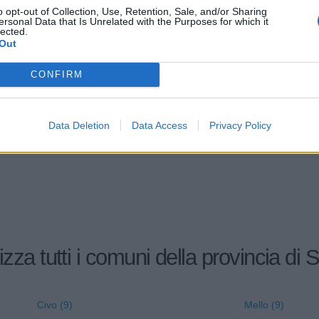
o opt-out of Collection, Use, Retention, Sale, and/or Sharing
LINA IMPIANTI SOCIETA'
ersonal Data that Is Unrelated with the Purposes for which it
0-1 milioni
43.22.01
TILE A RESPONSABILITA'
lected.
TA
Out
0-1 milioni
56.11.11
CONFIRM
S.R.L.
0-1 milioni
68.20.00
OUNTAIN S.R.L.
Data Deletion
Data Access
Privacy Policy
0-1 milioni
93.11.90
S.R.L.
izza tutti i comuni della provincia di 
Civo (9)
Mello (9)