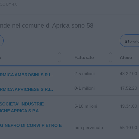
i CC BY 4.0.
ende nel comune di Aprica sono 58
Sondri
a
Fatturato
Ateco
2-5 milioni
43.22.00
RMICA AMBROSINI S.R.L.
0-1 milioni
47.52.20
RMICA APRICHESE S.R.L.
. SOCIETA' INDUSTRIE
5-10 milioni
49.34.00
ICHE APRICA S.P.A.
GINEPRO DI CORVI PIETRO E
non pervenuto
55.10.00