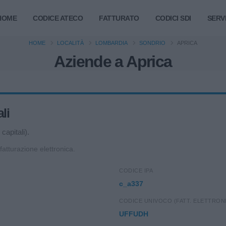
HOME
CODICE ATECO
FATTURATO
CODICI SDI
SERVI
HOME
LOCALITÀ
LOMBARDIA
SONDRIO
APRICA
Aziende a Aprica
li
capitali).
 fatturazione elettronica.
CODICE IPA
c_a337
CODICE UNIVOCO (FATT. ELETTRON
UFFUDH