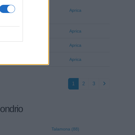
Sondrio
Aprica
Sondrio
Aprica
Sondrio
Aprica
Sondrio
Aprica
1
2
3
Sondrio
Talamona (88)