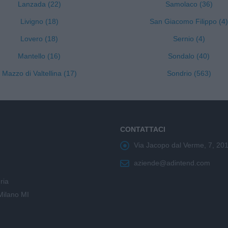
Lanzada (22)
Samolaco (36)
Livigno (18)
San Giacomo Filippo (4)
Lovero (18)
Sernio (4)
Mantello (16)
Sondalo (40)
Mazzo di Valtellina (17)
Sondrio (563)
CONTATTACI
Via Jacopo dal Verme, 7, 20
aziende@adintend.com
ria
Milano MI