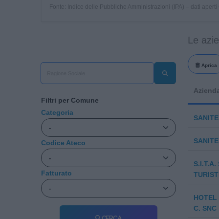
Fonte: Indice delle Pubbliche Amministrazioni (IPA) – dati apert
Le azi
Aprica
Aziend
Filtri per Comune
Categoria
SANITE
SANITE
Codice Ateco
S.I.T.A
Fatturato
TURIST
HOTEL 
C. SNC
Cerca