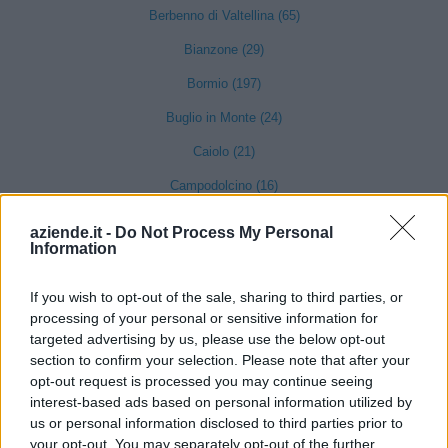
Berbenno di Valtellina (65)
Bianzone (29)
Bormio (197)
Buglio in Monte (24)
Caiolo (21)
Campodolcino (16)
Caspoggio (16)
aziende.it -
Do Not Process My Personal
Information
Castello dell'Acqua (4)
Castione Andevenno (49)
If you wish to opt-out of the sale, sharing to third parties, or
processing of your personal or sensitive information for
Cedrasco (8)
targeted advertising by us, please use the below opt-out
Cercino (11)
section to confirm your selection. Please note that after your
opt-out request is processed you may continue seeing
Chiavenna (138)
interest-based ads based on personal information utilized by
us or personal information disclosed to third parties prior to
Chiesa in Valmalenco (56)
your opt-out. You may separately opt-out of the further