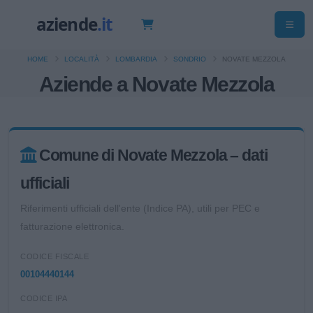
HOME
LOCALITÀ
LOMBARDIA
SONDRIO
NOVATE MEZZOLA
Aziende a Novate Mezzola
Comune di Novate Mezzola – dati
ufficiali
Riferimenti ufficiali dell'ente (Indice PA), utili per PEC e
fatturazione elettronica.
CODICE FISCALE
00104440144
CODICE IPA