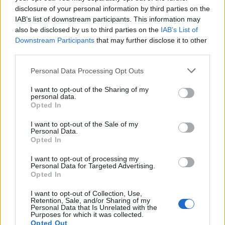
Chiuro (57)
disclosure of your personal information by third parties on the
IAB’s list of downstream participants. This information may
Cino (2)
also be disclosed by us to third parties on the
IAB’s List of
Downstream Participants
that may further disclose it to other
third parties.
Civo (9)
Colorina (18)
Personal Data Processing Opt Outs
Cosio Valtellino (99)
I want to opt-out of the Sharing of my
personal data.
Dazio (4)
Opted In
Delebio (62)
I want to opt-out of the Sale of my
Personal Data.
Dubino (87)
Opted In
Faedo Valtellino (2)
I want to opt-out of processing my
Personal Data for Targeted Advertising.
Forcola (10)
Opted In
Fusine (5)
I want to opt-out of Collection, Use,
Retention, Sale, and/or Sharing of my
Gerola Alta (7)
Personal Data that Is Unrelated with the
Purposes for which it was collected.
Gordona (45)
Opted Out