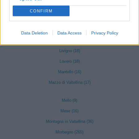
Grosio (47)
CONFIRM
Grosotto (25)
Madesimo (31)
Data Deletion
Data Access
Privacy Policy
Lanzada (22)
Livigno (18)
Lovero (18)
Mantello (16)
Mazzo di Valtellina (17)
Mello (9)
Mese (16)
Montagna in Valtellina (36)
Morbegno (265)