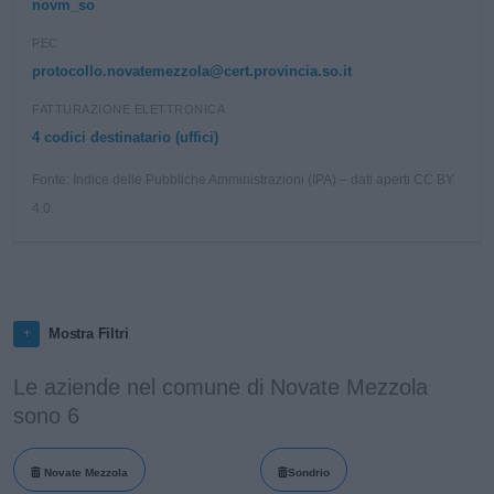
novm_so
PEC
protocollo.novatemezzola@cert.provincia.so.it
FATTURAZIONE ELETTRONICA
4 codici destinatario (uffici)
Fonte: Indice delle Pubbliche Amministrazioni (IPA) – dati aperti CC BY
4.0.
Mostra Filtri
Le aziende nel comune di Novate Mezzola
sono 6
Novate Mezzola
Sondrio