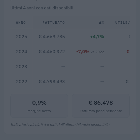
Ultimi 4 anni con dati disponibili.
ANNO
FATTURATO
Δ%
UTILE/PER
2025
€ 4.669.785
+4,7%
€ 40
2024
€ 4.460.372
-7,0%
€ -36
vs 2022
2023
—
—
2022
€ 4.798.493
—
€ 522
0,9%
€ 86.478
Margine netto
Fatturato per dipendente
Indicatori calcolati dai dati dell'ultimo bilancio disponibile.