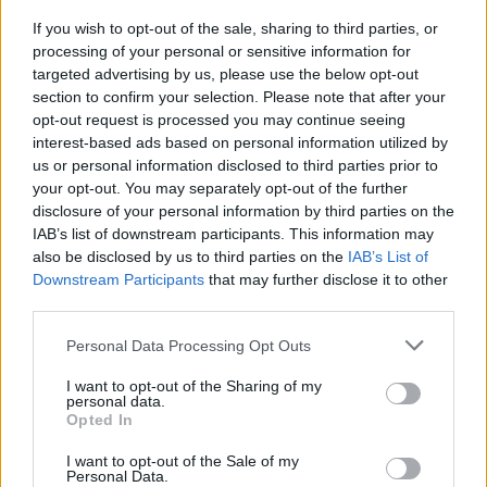
If you wish to opt-out of the sale, sharing to third parties, or
Aiuti di Stato e contributi pubblici
processing of your personal or sensitive information for
targeted advertising by us, please use the below opt-out
Royal Hotels.r.l. risulta beneficiaria di 57 aiuti o contributi
section to confirm your selection. Please note that after your
pubblici per un totale di 639.848 euro (2020–2025).
opt-out request is processed you may continue seeing
interest-based ads based on personal information utilized by
2025-06-30
us or personal information disclosed to third parties prior to
esenzioni fiscali e crediti d'imposta adottati a
your opt-out. You may separately opt-out of the further
seguito della crisi economica causata dall'epidemia di
disclosure of your personal information by third parties on the
COVID-19 [con mo
IAB’s list of downstream participants. This information may
agenzia delle entrate
also be disclosed by us to third parties on the
IAB’s List of
72.000 euro
Downstream Participants
that may further disclose it to other
third parties.
2024-03-08
Misure fiscali automatiche e sovvenzioni a fondo
Personal Data Processing Opt Outs
perduto a sostegno alle imprese e all'economia (come
modificato da C(20
I want to opt-out of the Sharing of my
agenzia delle entrate
personal data.
Opted In
2.910 euro
I want to opt-out of the Sale of my
2024-03-07
Personal Data.