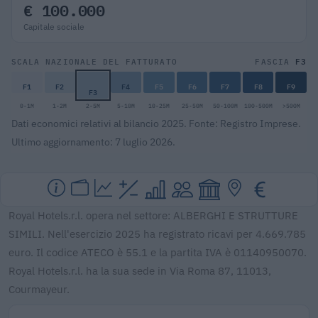
€ 100.000
Capitale sociale
F3
SCALA NAZIONALE DEL FATTURATO
FASCIA
F1
F2
F4
F5
F6
F7
F8
F9
F3
0-1M
1-2M
2-5M
5-10M
10-25M
25-50M
50-100M
100-500M
>500M
Dati economici relativi al bilancio 2025. Fonte: Registro Imprese.
Ultimo aggiornamento: 7 luglio 2026.
Royal Hotels.r.l. opera nel settore: ALBERGHI E STRUTTURE
SIMILI. Nell'esercizio 2025 ha registrato ricavi per 4.669.785
euro. Il codice ATECO è 55.1 e la partita IVA è 01140950070.
Royal Hotels.r.l. ha la sua sede in Via Roma 87, 11013,
Courmayeur.