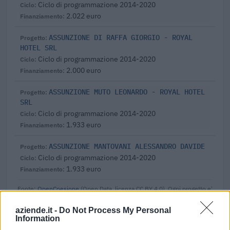
Ciclo di programmazione 2014-2020
2.022 euro
ASSUNZIONE DI RAFFA GIORGIO - ROYAL
HOTEL SRL
Ciclo di programmazione 2014-2020
2.000 euro
ASSUNZIONE MUTO LEONARDO - ROYAL HOTEL
SRL
Ciclo di programmazione 2014-2020
1.933 euro
ASSUNZIONE MANTOVANI ALESSANDRO DAVIDE
Ciclo di programmazione 2014-2020
1.933 euro
Fonte:
OpenCoesione
(Open Data, licenza CC BY 4.0). Ogni progetto e'
verificabile sul portale OpenCoesione. Dati aggiornati al 2026-08-02.
aziende.it -
Do Not Process My Personal
Information