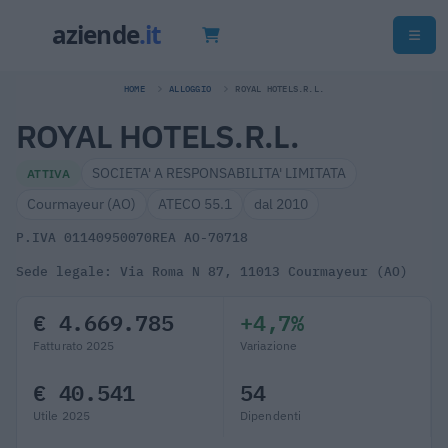
HOME
ALLOGGIO
ROYAL HOTELS.R.L.
ROYAL HOTELS.R.L.
SOCIETA' A RESPONSABILITA' LIMITATA
ATTIVA
Courmayeur (AO)
ATECO 55.1
dal 2010
P.IVA 01140950070
REA AO-70718
Sede legale: Via Roma N 87, 11013 Courmayeur (AO)
€ 4.669.785
+4,7%
Fatturato 2025
Variazione
€ 40.541
54
Utile 2025
Dipendenti