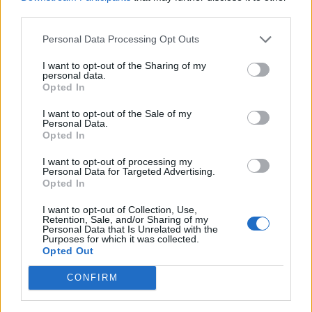
Contributo a fondo perduto [e modifiche ai sensi
third parties.
della decisione SA. 62668 e decisione C(2022) 171 final)
SA 101076)
Personal Data Processing Opt Outs
agenzia delle entrate
43.747 euro
I want to opt-out of the Sharing of my
personal data.
Opted In
2022-11-22
Contributi per l'abbattimento degli interessi su
I want to opt-out of the Sale of my
finanziamenti concessi alle imprese da banche
Personal Data.
Opted In
convenzionate con I Confi
Regione autonoma Valle d'Aosta – Dipartimento
I want to opt-out of processing my
bilancio, finanze e patrimonio - C
Personal Data for Targeted Advertising.
3.035 euro
Opted In
I want to opt-out of Collection, Use,
2022-04-28
Retention, Sale, and/or Sharing of my
Accrescimento delle competenze della forza lavoro
Personal Data that Is Unrelated with the
Purposes for which it was collected.
- azioni di formazione continua
Opted Out
Regione Autonoma Valle d'Aosta - Dipartimento
politiche del lavoro e della forma
CONFIRM
1.907 euro