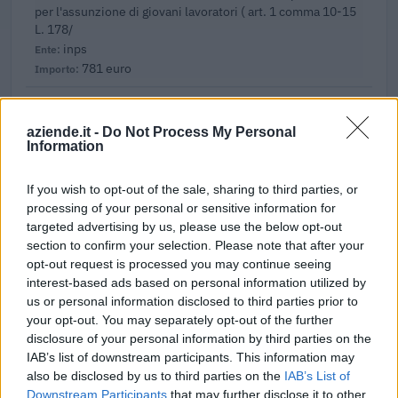
per l'assunzione di giovani lavoratori ( art. 1 comma 10-15
L. 178/
inps
781 euro
2024-12-05
Contributi per l'abbattimento degli interessi su
aziende.it -
Do Not Process My Personal
finanziamenti concessi alle imprese da banche
Information
convenzionate con I Confi
Regione autonoma Valle d'Aosta – Dipartimento
If you wish to opt-out of the sale, sharing to third parties, or
bilancio, finanze e patrimonio - C
processing of your personal or sensitive information for
990 euro
targeted advertising by us, please use the below opt-out
section to confirm your selection. Please note that after your
2023-05-31
opt-out request is processed you may continue seeing
Misure fiscali automatiche e sovvenzioni a fondo
interest-based ads based on personal information utilized by
perduto a sostegno alle imprese e all'economia (come
us or personal information disclosed to third parties prior to
modificato da C(20
your opt-out. You may separately opt-out of the further
agenzia delle entrate
disclosure of your personal information by third parties on the
87.494 euro
IAB’s list of downstream participants. This information may
also be disclosed by us to third parties on the
IAB’s List of
2023-05-31
Downstream Participants
that may further disclose it to other