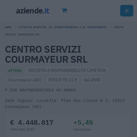
HOME
ATTIVITÀ SPORTIVE, DI INTRATTENIMENTO E DI DIVERTIMENTO
CENTRO
SERVIZI COURMAYEUR SRL
CENTRO SERVIZI
COURMAYEUR SRL
SOCIETA' A RESPONSABILITA' LIMITATA
ATTIVA
Courmayeur (AO)
ATECO 93.11.9
dal 2000
P.IVA 00670030071
REA AO-60069
Sede legale: Localita' Plan Des Lizzes N 2, 11013
Courmayeur (AO)
€ 4.448.817
+5,4%
Fatturato 2025
Variazione