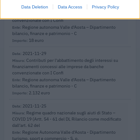
2021-11-29
Data Deletion
Data Access
Privacy Policy
Contributi per l'abbattimento degli interessi su
finanziamenti concessi alle imprese da banche
convenzionate con I Confi
Regione autonoma Valle d'Aosta – Dipartimento
bilancio, finanze e patrimonio - C
18 euro
2021-11-29
Contributi per l'abbattimento degli interessi su
finanziamenti concessi alle imprese da banche
convenzionate con I Confi
Regione autonoma Valle d'Aosta – Dipartimento
bilancio, finanze e patrimonio - C
2.132 euro
2021-11-25
Regime quadro nazionale sugli aiuti di Stato –
COVID 19 (Artt. 54 - 61 del DL Rilancio come modificato
dall'art. 62 del
Regione Autonoma Valle d'Aosta - Dipartimento
turismo, sport e commercio - S. o.