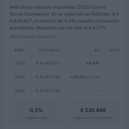
Nell'ultimo esercizio disponibile (2025) Centro
Servizi Courmayeur Srl ha registrato un fatturato di €
4.448.817, in crescita del 5,4% rispetto all'esercizio
precedente, chiudendo con un utile di € 6.175.
Ultimi 3 bilanci disponibili.
ANNO
FATTURATO
Δ%
UTILE/PE
2025
€ 4.448.817
+5,4%
€ 
2024
€ 4.221.044
+25,8%
€ 
vs 2021
2021
€ 3.355.535
—
0,1%
€ 130.848
Margine netto
Fatturato per dipendente