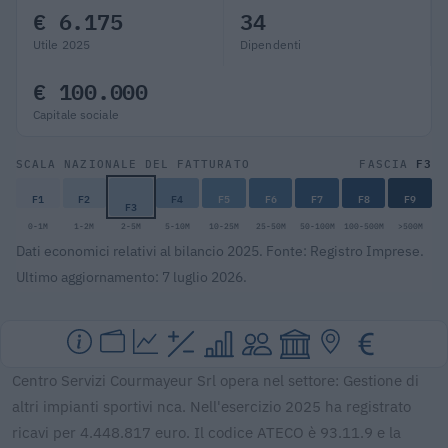
€ 6.175
34
Utile 2025
Dipendenti
€ 100.000
Capitale sociale
F3
SCALA NAZIONALE DEL FATTURATO
FASCIA
F1
F2
F4
F5
F6
F7
F8
F9
F3
0-1M
1-2M
2-5M
5-10M
10-25M
25-50M
50-100M
100-500M
>500M
Dati economici relativi al bilancio 2025. Fonte: Registro Imprese.
Ultimo aggiornamento: 7 luglio 2026.
Centro Servizi Courmayeur Srl opera nel settore: Gestione di
altri impianti sportivi nca. Nell'esercizio 2025 ha registrato
ricavi per 4.448.817 euro. Il codice ATECO è 93.11.9 e la