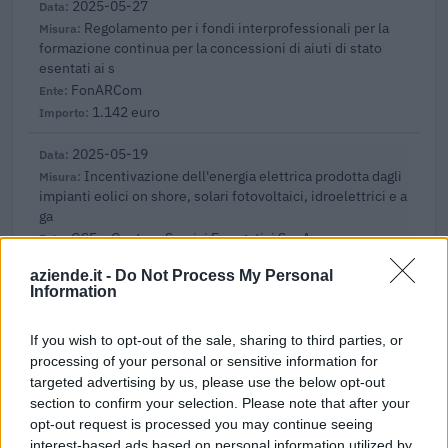
2025-05-27
Regolamento per i fondi interprofessionali per la
formazione continua per la concessioni di aiuti di stato
esentati ai s
FonARCom
1.142 euro
2025-05-19
Incentivazione dell'energia elettrica prodotta dagli
impianti eolici on shore, solari fotovoltaici, idroelettrici e a
ga
GSE – Gestore Servizi Energetici S.p.A.
226.894 euro
aziende.it -
Do Not Process My Personal
Information
2025-04-30
Incentivazione dell'energia elettrica prodotta dagli
If you wish to opt-out of the sale, sharing to third parties, or
impianti eolici on shore, solari fotovoltaici, idroelettrici e a
processing of your personal or sensitive information for
ga
targeted advertising by us, please use the below opt-out
GSE – Gestore Servizi Energetici S.p.A.
section to confirm your selection. Please note that after your
4.030.891 euro
opt-out request is processed you may continue seeing
interest-based ads based on personal information utilized by