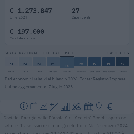
€ 1.273.847
27
Utile 2024
Dipendenti
€ 197.000
Capitale sociale
F5
SCALA NAZIONALE DEL FATTURATO
FASCIA
F1
F2
F3
F4
F6
F7
F8
F9
F5
0-1M
1-2M
2-5M
5-10M
10-25M
25-50M
50-100M
100-500M
>500M
Dati economici relativi al bilancio 2024. Fonte: Registro Imprese.
Ultimo aggiornamento: 7 luglio 2026.
Societa' Energia Valle D'aosta S.r.l. Societa' Benefit opera nel
settore: Trasmissione di energia elettrica. Nell'esercizio 2024
ha registrato ricavi per 13.141.183 euro. Il codice ATECO è