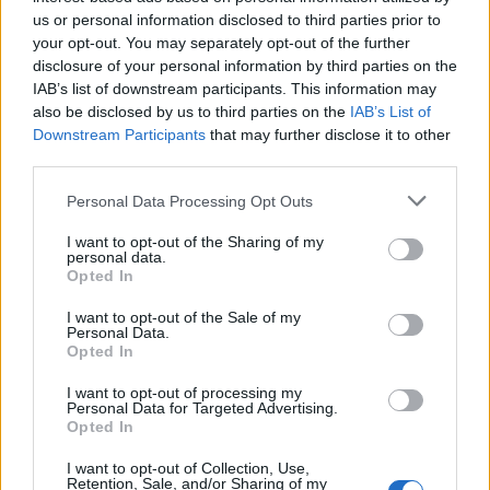
2024-07-18
us or personal information disclosed to third parties prior to
Regolamento per i fondi interprofessionali per la
your opt-out. You may separately opt-out of the further
formazione continua per la concessioni di aiuti di stato
disclosure of your personal information by third parties on the
esentati ai s
IAB’s list of downstream participants. This information may
FonARCom
also be disclosed by us to third parties on the
IAB’s List of
1.894 euro
Downstream Participants
that may further disclose it to other
third parties.
2024-03-15
Regolamento per i fondi interprofessionali per la
Personal Data Processing Opt Outs
formazione continua per la concessioni di aiuti di stato
esentati ai s
I want to opt-out of the Sharing of my
FonARCom
personal data.
Opted In
1.646 euro
I want to opt-out of the Sale of my
2023-11-28
Personal Data.
SA.57496 (2021/N) – Italy – Broadband vouchers
Opted In
for SMEs
I want to opt-out of processing my
INFRATEL ITALIA S.P.A.
Personal Data for Targeted Advertising.
2.000 euro
Opted In
2023-07-12
I want to opt-out of Collection, Use,
Retention, Sale, and/or Sharing of my
Regolamento per i fondi interprofessionali per la