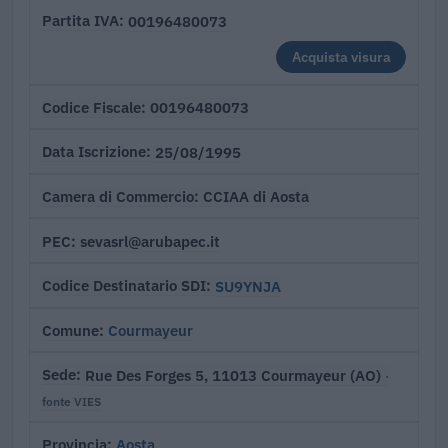
00196480073
Partita IVA
Acquista visura
00196480073
Codice Fiscale
25/08/1995
Data Iscrizione
CCIAA di Aosta
Camera di Commercio
sevasrl@arubapec.it
PEC
SU9YNJA
Codice Destinatario SDI
Courmayeur
Comune
Rue Des Forges 5, 11013 Courmayeur (AO)
Sede
·
fonte VIES
Aosta
Provincia