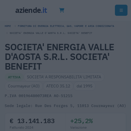
HOME
FORNITURA DI ENERGIA ELETTRICA, GAS, VAPORE E ARIA CONDIZIONATA
SOCIETA' ENERGIA VALLE D'AOSTA S.R.L. SOCIETA' BENEFIT
SOCIETA' ENERGIA VALLE
D'AOSTA S.R.L. SOCIETA'
BENEFIT
SOCIETA' A RESPONSABILITA' LIMITATA
ATTIVA
Courmayeur (AO)
ATECO 35.12
dal 1995
P.IVA 00196480073
REA AO-51215
Sede legale: Rue Des Forges 5, 11013 Courmayeur (AO)
€ 13.141.183
+25,2%
Fatturato 2024
Variazione