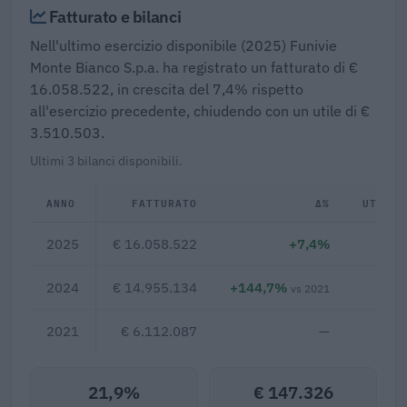
Fatturato e bilanci
Nell'ultimo esercizio disponibile (2025) Funivie
Monte Bianco S.p.a. ha registrato un fatturato di €
16.058.522, in crescita del 7,4% rispetto
all'esercizio precedente, chiudendo con un utile di €
3.510.503.
Ultimi 3 bilanci disponibili.
ANNO
FATTURATO
Δ%
UTILE/
2025
€ 16.058.522
+7,4%
€ 3
2024
€ 14.955.134
+144,7%
€ 2
vs 2021
2021
€ 6.112.087
—
21,9%
€ 147.326