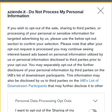
perduto a sostegno alle imprese e all'economia (come
modificato da C(20
aziende.it -
Do Not Process My Personal
Comune di Courmayeur
Information
42.811 euro
If you wish to opt-out of the sale, sharing to third parties, or
2024-03-08
processing of your personal or sensitive information for
Misure fiscali automatiche e sovvenzioni a fondo
targeted advertising by us, please use the below opt-out
perduto a sostegno alle imprese e all'economia (come
section to confirm your selection. Please note that after your
modificato da C(20
opt-out request is processed you may continue seeing
agenzia delle entrate
interest-based ads based on personal information utilized by
150.000 euro
us or personal information disclosed to third parties prior to
your opt-out. You may separately opt-out of the further
2023-05-16
disclosure of your personal information by third parties on the
Misure fiscali automatiche e sovvenzioni a fondo
IAB’s list of downstream participants. This information may
perduto a sostegno alle imprese e all'economia (come
also be disclosed by us to third parties on the
IAB’s List of
modificato da C(20
Downstream Participants
that may further disclose it to other
agenzia delle entrate
third parties.
150.000 euro
Personal Data Processing Opt Outs
2023-04-11
esenzioni fiscali e crediti d'imposta adottati a
I want to opt-out of the Sharing of my