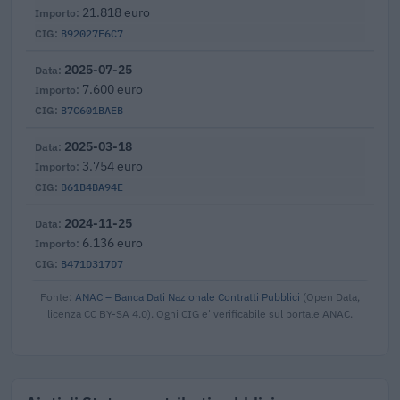
21.818 euro
B92027E6C7
2025-07-25
7.600 euro
B7C601BAEB
2025-03-18
3.754 euro
B61B4BA94E
2024-11-25
6.136 euro
B471D317D7
Fonte:
ANAC – Banca Dati Nazionale Contratti Pubblici
(Open Data,
licenza CC BY-SA 4.0). Ogni CIG e' verificabile sul portale ANAC.