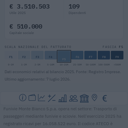
€ 3.510.503
109
Utile 2025
Dipendenti
€ 510.000
Capitale sociale
F5
SCALA NAZIONALE DEL FATTURATO
FASCIA
F1
F2
F3
F4
F6
F7
F8
F9
F5
0-1M
1-2M
2-5M
5-10M
10-25M
25-50M
50-100M
100-500M
>500M
Dati economici relativi al bilancio 2025. Fonte: Registro Imprese.
Ultimo aggiornamento: 7 luglio 2026.
Funivie Monte Bianco S.p.a. opera nel settore: Trasporto di
passeggeri mediante funivie e sciovie. Nell'esercizio 2025 ha
registrato ricavi per 16.058.522 euro. Il codice ATECO è