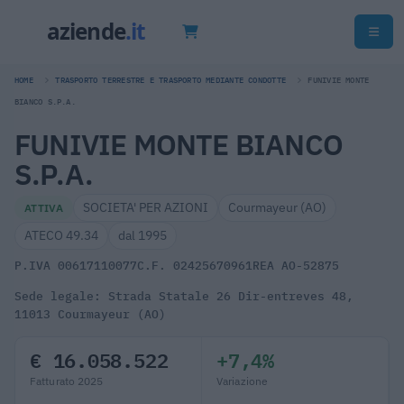
HOME
TRASPORTO TERRESTRE E TRASPORTO MEDIANTE CONDOTTE
FUNIVIE MONTE
BIANCO S.P.A.
FUNIVIE MONTE BIANCO
S.P.A.
SOCIETA' PER AZIONI
Courmayeur (AO)
ATTIVA
ATECO 49.34
dal 1995
P.IVA 00617110077
C.F. 02425670961
REA AO-52875
Sede legale: Strada Statale 26 Dir-entreves 48,
11013 Courmayeur (AO)
€ 16.058.522
+7,4%
Fatturato 2025
Variazione