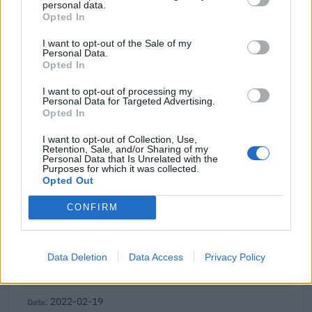
personal data.
seguito della crisi economica causata dall'epidemia di
Opted In
COVID-19 [con mo
agenzia delle entrate
I want to opt-out of the Sale of my
17.711 euro
Personal Data.
Opted In
2022-03-18
I want to opt-out of processing my
esenzioni fiscali e crediti d'imposta adottati a
Personal Data for Targeted Advertising.
seguito della crisi economica causata dall'epidemia di
Opted In
COVID-19 [con mo
agenzia delle entrate
I want to opt-out of Collection, Use,
Retention, Sale, and/or Sharing of my
56.977 euro
Personal Data that Is Unrelated with the
Purposes for which it was collected.
Opted Out
2022-03-01
Regime quadro nazionale sugli aiuti di Stato –
CONFIRM
COVID 19 (Artt. 54 - 61 del DL Rilancio come modificato
dall'art. 62 del
Unione Regionale delle Camere di commercio
Industria Artigianato Agricoltura del
Data Deletion
Data Access
Privacy Policy
542 euro
2022-02-19