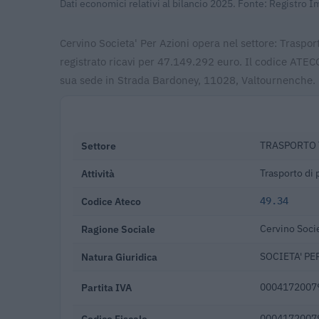
Dati economici relativi al bilancio 2025. Fonte: Registro 
Cervino Societa' Per Azioni opera nel settore: Traspor
registrato ricavi per 47.149.292 euro. Il codice ATEC
sua sede in Strada Bardoney, 11028, Valtournenche.
Settore
TRASPORTO 
Attività
Trasporto di 
Codice Ateco
49.34
Ragione Sociale
Cervino Socie
Natura Giuridica
SOCIETA' PE
Partita IVA
0004172007
Codice Fiscale
0004172007