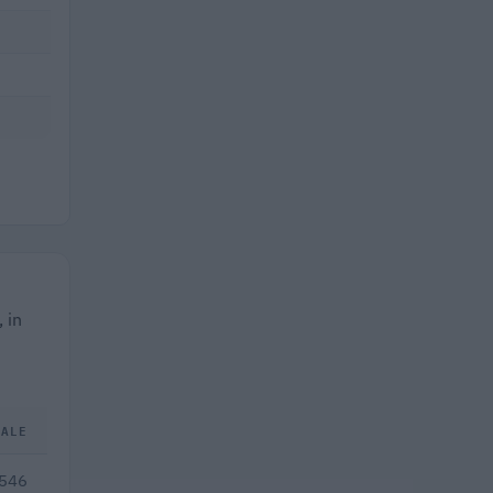
 in
TALE
.546