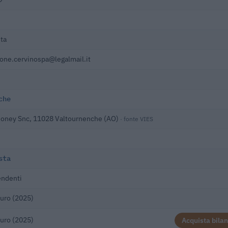
ta
one.cervinospa@legalmail.it
che
rdoney Snc, 11028 Valtournenche (AO)
· fonte VIES
sta
endenti
uro (2025)
uro (2025)
Acquista bilan