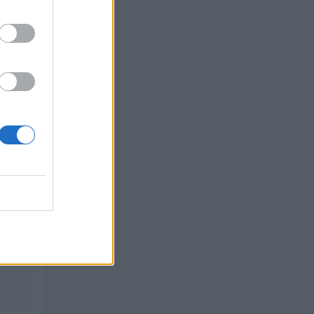
iamento
ICO