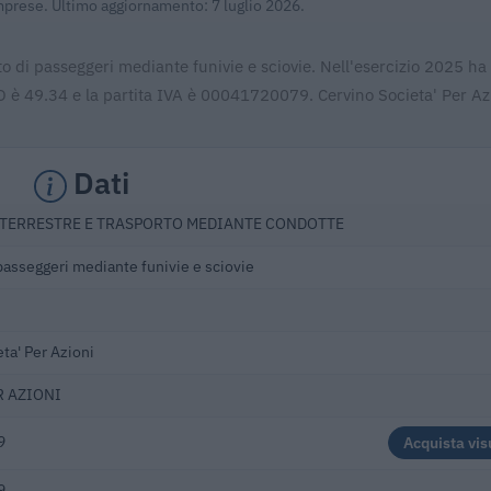
Imprese. Ultimo aggiornamento: 7 luglio 2026.
to di passeggeri mediante funivie e sciovie. Nell'esercizio 2025 ha
O è 49.34 e la partita IVA è 00041720079. Cervino Societa' Per Azi
Dati
TERRESTRE E TRASPORTO MEDIANTE CONDOTTE
passeggeri mediante funivie e sciovie
ta' Per Azioni
R AZIONI
9
Acquista vis
9