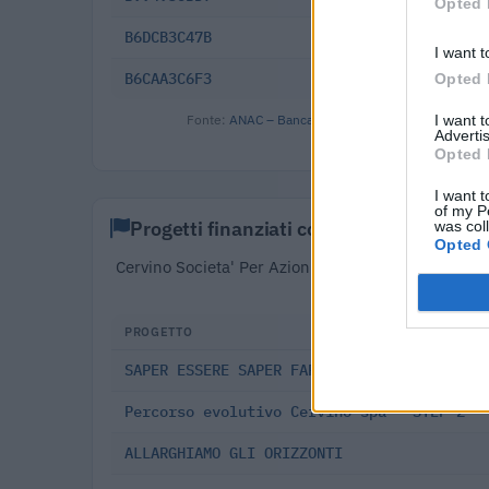
Opted 
B6DCB3C47B
2025-05-15
I want t
B6CAA3C6F3
2025-05-12
Opted 
Fonte:
ANAC – Banca Dati Nazionale Contratti Pubbl
I want 
Advertis
Opted 
I want t
of my P
Progetti finanziati con fondi europei
was col
Opted 
Cervino Societa' Per Azioni risulta beneficiaria di
pubblico di 110.326 
PROGETTO
SAPER ESSERE SAPER FARE
Percorso evolutivo Cervino spa - STEP 2
ALLARGHIAMO GLI ORIZZONTI