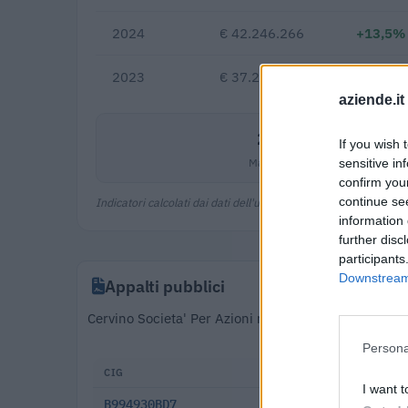
2024
€ 42.246.266
+13,5%
2023
€ 37.236.174
—
aziende.it
29,3%
If you wish 
Margine netto
sensitive in
confirm you
continue se
Indicatori calcolati dai dati dell'ultimo bilancio disponibile.
information 
further disc
participants
Downstream 
Appalti pubblici
Cervino Societa' Per Azioni risulta aggiudicataria d
Persona
CIG
DATA
I want t
B994930BD7
2025-12-12