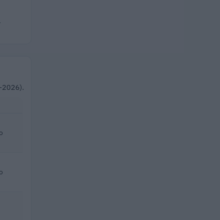
.
0–2026).
o
o