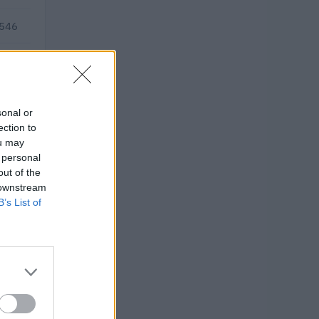
.546
.546
sonal or
ection to
ou may
 personal
out of the
 downstream
B’s List of
ti 2025–