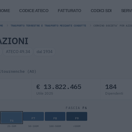
HOME
CODICE ATECO
FATTURATO
CODICI SDI
SERVI
ME
TRASPORTO TERRESTRE E TRASPORTO MEDIANTE CONDOTTE
CERVINO SOCIETA' PER AZI
AZIONI
ATECO 49.34
dal 1934
ltournenche (AO)
€ 13.822.465
184
Utile 2025
Dipendenti
F6
FASCIA
F7
F8
F9
F6
25-50M
50-100M
100-500M
>500M