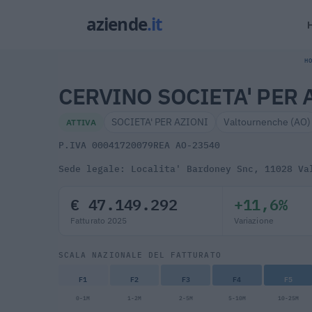
HO
CERVINO SOCIETA' PER 
SOCIETA' PER AZIONI
Valtournenche (AO)
ATTIVA
P.IVA 00041720079
REA AO-23540
Sede legale: Localita' Bardoney Snc, 11028 Va
€ 47.149.292
+11,6%
Fatturato 2025
Variazione
SCALA NAZIONALE DEL FATTURATO
F1
F2
F3
F4
F5
0-1M
1-2M
2-5M
5-10M
10-25M