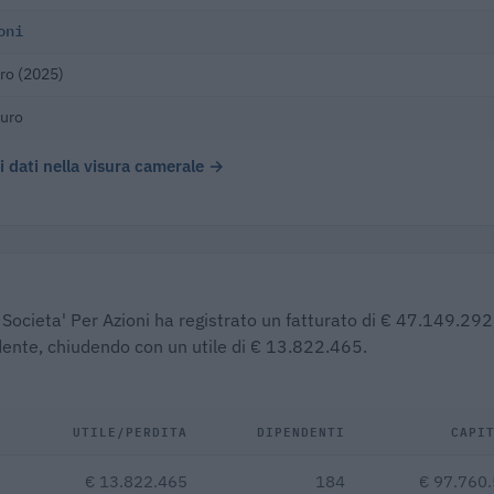
oni
ro (2025)
euro
 i dati nella visura camerale →
 Societa' Per Azioni ha registrato un fatturato di € 47.149.292,
edente, chiudendo con un utile di € 13.822.465.
UTILE/PERDITA
DIPENDENTI
CAPI
€ 13.822.465
184
€ 97.760