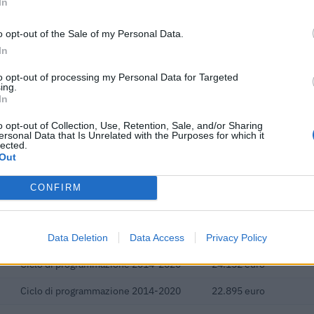
In
19.661 euro
o opt-out of the Sale of my Personal Data.
19.661 euro
In
ici
(Open Data, licenza CC BY-SA 4.0). Ogni CIG e' verificabile sul portale ANAC.
to opt-out of processing my Personal Data for Targeted
ing.
In
o opt-out of Collection, Use, Retention, Sale, and/or Sharing
ersonal Data that Is Unrelated with the Purposes for which it
lected.
Out
 4 progetti finanziati con fondi europei / di coesione per un finanz
euro (cicli di programmazione 2014-2020).
CONFIRM
CICLO
FINANZIAMENTO PUBBL
Ciclo di programmazione 2014-2020
49.531 euro
Data Deletion
Data Access
Privacy Policy
Ciclo di programmazione 2014-2020
24.152 euro
Ciclo di programmazione 2014-2020
22.895 euro