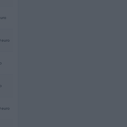
euro
 euro
o
o
 euro