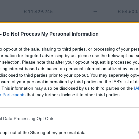
€ 11.429.245
—
€ 54.600
€ 8.172.285
—
€ 54.600
 -
Do Not Process My Personal Information
€ 256.246
to opt-out of the sale, sharing to third parties, or processing of your per
Fatturato per dipendente
formation for targeted advertising by us, please use the below opt-out s
r selection. Please note that after your opt-out request is processed y
eing interest-based ads based on personal information utilized by us or
disclosed to third parties prior to your opt-out. You may separately opt-
losure of your personal information by third parties on the IAB’s list of
. This information may also be disclosed by us to third parties on the
IA
Participants
that may further disclose it to other third parties.
i 3 appalti pubblici per un importo complessivo di 51.608 euro (da
2025).
l Data Processing Opt Outs
IMPORTO AGGIUDICATO
o opt-out of the Sharing of my personal data.
12.285 euro