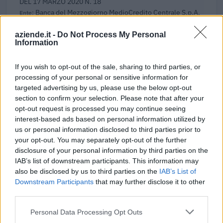
DEL 17 MARZO 2020 N. 18
Banca del Mezzogiorno MedioCredito Centrale S.p.A.
436.181 euro
aziende.it -
Do Not Process My Personal
Information
2021-12-17
GARANZIA DEL FONDO A VALERE SULLA SEZIONE
SPECIALE DI CUI ALL’ARTICOLO 56 DEL DECRETO-LEGGE
If you wish to opt-out of the sale, sharing to third parties, or
DEL 17 MARZO 2020 N. 18
processing of your personal or sensitive information for
Banca del Mezzogiorno MedioCredito Centrale S.p.A.
targeted advertising by us, please use the below opt-out
1.297.653 euro
section to confirm your selection. Please note that after your
opt-out request is processed you may continue seeing
2021-12-06
interest-based ads based on personal information utilized by
esenzioni fiscali e crediti d'imposta adottati a
us or personal information disclosed to third parties prior to
seguito della crisi economica causata dall'epidemia di
your opt-out. You may separately opt-out of the further
COVID-19 [con mo
disclosure of your personal information by third parties on the
agenzia delle entrate
IAB’s list of downstream participants. This information may
40.597 euro
also be disclosed by us to third parties on the
IAB’s List of
Downstream Participants
that may further disclose it to other
2020-12-04
third parties.
GARANZIA DEL FONDO A VALERE SULLA SEZIONE
SPECIALE DI CUI ALL’ARTICOLO 56 DEL DECRETO-LEGGE
Personal Data Processing Opt Outs
DEL 17 MARZO 2020 N. 18