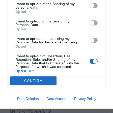
I want to opt-out of the Sharing of my
Banca del Mezzogiorno MedioCredito Centrale S.p.A.
personal data.
99.113 euro
Opted In
2020-12-04
I want to opt-out of the Sale of my
Personal Data.
GARANZIA DEL FONDO A VALERE SULLA SEZIONE
Opted In
SPECIALE DI CUI ALL’ARTICOLO 56 DEL DECRETO-LEGGE
DEL 17 MARZO 2020 N. 18
I want to opt-out of processing my
Personal Data for Targeted Advertising.
Banca del Mezzogiorno MedioCredito Centrale S.p.A.
Opted In
1.142 euro
I want to opt-out of Collection, Use,
2020-12-04
Retention, Sale, and/or Sharing of my
Personal Data that Is Unrelated with the
GARANZIA DEL FONDO A VALERE SULLA SEZIONE
Purposes for which it was collected.
SPECIALE DI CUI ALL’ARTICOLO 56 DEL DECRETO-LEGGE
Opted Out
DEL 17 MARZO 2020 N. 18
Banca del Mezzogiorno MedioCredito Centrale S.p.A.
CONFIRM
5.812 euro
2020-11-27
Data Deletion
Data Access
Privacy Policy
GARANZIA DEL FONDO A VALERE SULLA SEZIONE
SPECIALE DI CUI ALL’ARTICOLO 56 DEL DECRETO-LEGGE
DEL 17 MARZO 2020 N. 18