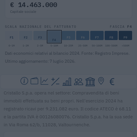
€ 14.463.000
Capitale sociale
F4
SCALA NAZIONALE DEL FATTURATO
FASCIA
F1
F2
F3
F5
F6
F7
F8
F9
F4
0-1M
1-2M
2-5M
5-10M
10-25M
25-50M
50-100M
100-500M
>500M
Dati economici relativi al bilancio 2024. Fonte: Registro Imprese.
Ultimo aggiornamento: 7 luglio 2026.
Cristallo S.p.a. opera nel settore: Compravendita di beni
immobili effettuata su beni propri. Nell'esercizio 2024 ha
registrato ricavi per 9.231.082 euro. Il codice ATECO è 68.11
e la partita IVA è 00126080076. Cristallo S.p.a. ha la sua sede
in Via Roma 62/b, 11028, Valtournenche.