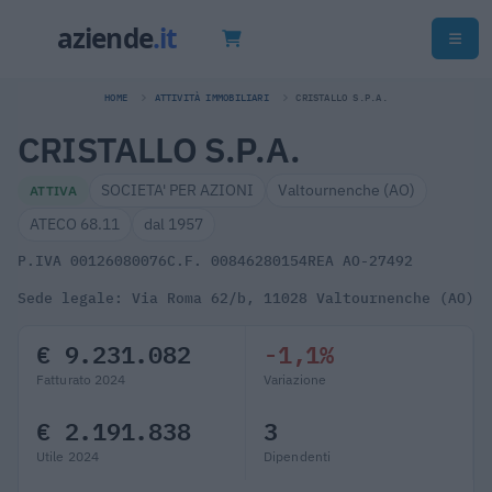
HOME
ATTIVITÀ IMMOBILIARI
CRISTALLO S.P.A.
CRISTALLO S.P.A.
SOCIETA' PER AZIONI
Valtournenche (AO)
ATTIVA
ATECO 68.11
dal 1957
P.IVA 00126080076
C.F. 00846280154
REA AO-27492
Sede legale: Via Roma 62/b, 11028 Valtournenche (AO)
€ 9.231.082
-1,1%
Fatturato 2024
Variazione
€ 2.191.838
3
Utile 2024
Dipendenti