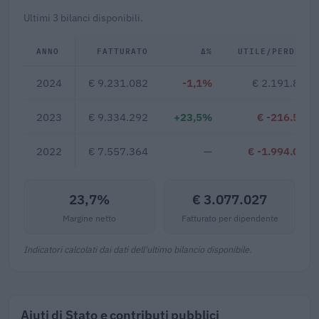
Ultimi 3 bilanci disponibili.
ANNO
FATTURATO
Δ%
UTILE/PERDITA
2024
€ 9.231.082
-1,1%
€ 2.191.838
2023
€ 9.334.292
+23,5%
€ -216.567
2022
€ 7.557.364
—
€ -1.994.096
23,7%
€ 3.077.027
Margine netto
Fatturato per dipendente
Indicatori calcolati dai dati dell'ultimo bilancio disponibile.
Aiuti di Stato e contributi pubblici