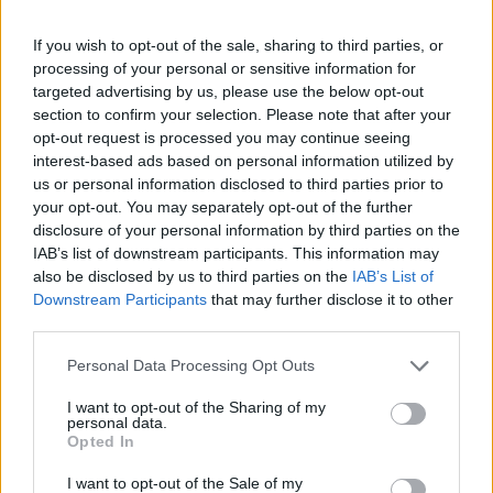
2026-01-29
Esonero dal versamento dei contributi previdenziali
If you wish to opt-out of the sale, sharing to third parties, or
per l'assunzione di giovani lavoratori ( art. 1 comma 10-15
processing of your personal or sensitive information for
L. 178/
targeted advertising by us, please use the below opt-out
inps
section to confirm your selection. Please note that after your
7.013 euro
opt-out request is processed you may continue seeing
interest-based ads based on personal information utilized by
2025-10-07
us or personal information disclosed to third parties prior to
Fondo di garanzia per le piccole e medie imprese
your opt-out. You may separately opt-out of the further
Banca del Mezzogiorno MedioCredito Centrale S.p.A.
disclosure of your personal information by third parties on the
400.000 euro
IAB’s list of downstream participants. This information may
also be disclosed by us to third parties on the
IAB’s List of
2025-09-25
Downstream Participants
that may further disclose it to other
INTERVENTI A VALERE SULLA GESTIONE
third parties.
ORDINARIA
FINAOSTA SPA
Personal Data Processing Opt Outs
500.000 euro
I want to opt-out of the Sharing of my
personal data.
2025-09-25
Opted In
Contributi a sostegno delle imprese colpite
dall'alluvione del 29 e 30 giugno 2024
I want to opt-out of the Sale of my