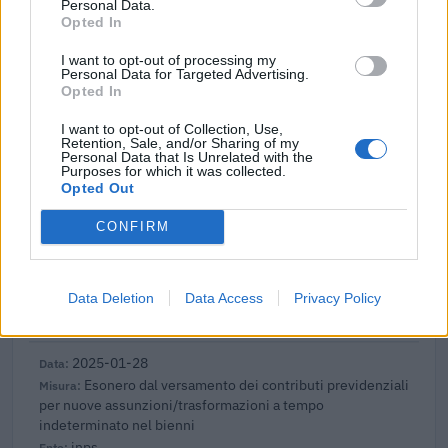
FINAOSTA S.p.A.
Personal Data.
Opted In
43.357 euro
I want to opt-out of processing my
2025-03-20
Personal Data for Targeted Advertising.
Esonero dal versamento dei contributi previdenziali
Opted In
per nuove assunzioni/trasformazioni a tempo
indeterminato nel bienni
I want to opt-out of Collection, Use,
Retention, Sale, and/or Sharing of my
inps
Personal Data that Is Unrelated with the
Purposes for which it was collected.
9.883 euro
Opted Out
2025-02-01
CONFIRM
Esonero dal versamento dei contributi previdenziali
per l'assunzione di giovani lavoratori ( art. 1 comma 10-15
L. 178/
inps
Data Deletion
Data Access
Privacy Policy
3.784 euro
2025-01-28
Esonero dal versamento dei contributi previdenziali
per nuove assunzioni/trasformazioni a tempo
indeterminato nel bienni
inps