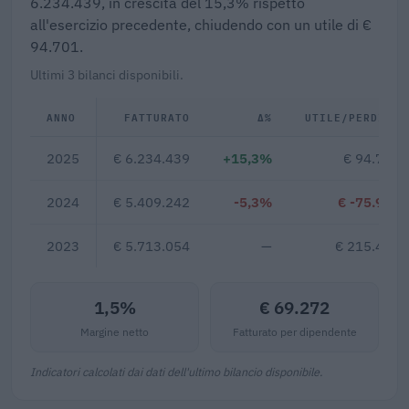
6.234.439, in crescita del 15,3% rispetto
all'esercizio precedente, chiudendo con un utile di €
94.701.
Ultimi 3 bilanci disponibili.
ANNO
FATTURATO
Δ%
UTILE/PERDITA
2025
€ 6.234.439
+15,3%
€ 94.701
2024
€ 5.409.242
-5,3%
€ -75.993
2023
€ 5.713.054
—
€ 215.468
1,5%
€ 69.272
Margine netto
Fatturato per dipendente
Indicatori calcolati dai dati dell'ultimo bilancio disponibile.