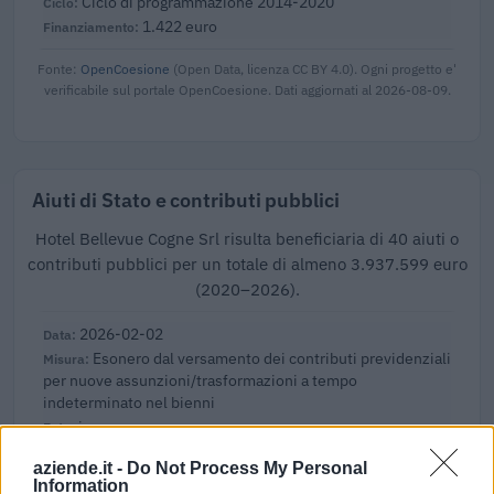
Ciclo di programmazione 2014-2020
1.422 euro
Fonte:
OpenCoesione
(Open Data, licenza CC BY 4.0). Ogni progetto e'
verificabile sul portale OpenCoesione. Dati aggiornati al 2026-08-09.
Aiuti di Stato e contributi pubblici
Hotel Bellevue Cogne Srl risulta beneficiaria di 40 aiuti o
contributi pubblici per un totale di almeno 3.937.599 euro
(2020–2026).
2026-02-02
Esonero dal versamento dei contributi previdenziali
per nuove assunzioni/trasformazioni a tempo
indeterminato nel bienni
inps
9.867 euro
aziende.it -
Do Not Process My Personal
Information