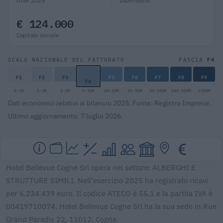
Utile 2025
Dipendenti
€ 124.000
Capitale sociale
F4
SCALA NAZIONALE DEL FATTURATO
FASCIA
F1
F2
F3
F5
F6
F7
F8
F9
F4
0-1M
1-2M
2-5M
5-10M
10-25M
25-50M
50-100M
100-500M
>500M
Dati economici relativi al bilancio 2025. Fonte: Registro Imprese.
Ultimo aggiornamento: 7 luglio 2026.
Hotel Bellevue Cogne Srl opera nel settore: ALBERGHI E
STRUTTURE SIMILI. Nell'esercizio 2025 ha registrato ricavi
per 6.234.439 euro. Il codice ATECO è 55.1 e la partita IVA è
00419710074. Hotel Bellevue Cogne Srl ha la sua sede in Rue
Grand Paradis 22, 11012, Cogne.