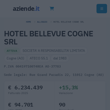
HOME
ALLOGGIO
HOTEL BELLEVUE COGNE SRL
HOTEL BELLEVUE COGNE
SRL
SOCIETA' A RESPONSABILITA' LIMITATA
ATTIVA
Cogne (AO)
ATECO 55.1
dal 1983
P.IVA 00419710074
REA AO-37783
Sede legale: Rue Grand Paradis 22, 11012 Cogne (AO)
€ 6.234.439
+15,3%
Fatturato 2025
Variazione
€ 94.701
90