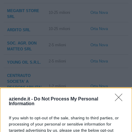
MEGABIT STORE
10-25 milioni
Orta Nova
SRL
10-25 milioni
Orta Nova
ARDITO SRL
SOC. AGR. DON
2-5 milioni
Orta Nova
MATTEO SRL
2-5 milioni
Orta Nova
YOUNG OIL S.R.L.
CENTRAUTO
SOCIETA' A
1-2 milioni
Orta Nova
RESPONSABILITA'
LIMITATA
aziende.it -
Do Not Process My Personal
SEMPLIFICATA
Information
GLT
2-5 milioni
Orta Nova
If you wish to opt-out of the sale, sharing to third parties, or
SEGNALETICA
processing of your personal or sensitive information for
SRL
targeted advertising by us, please use the below opt-out