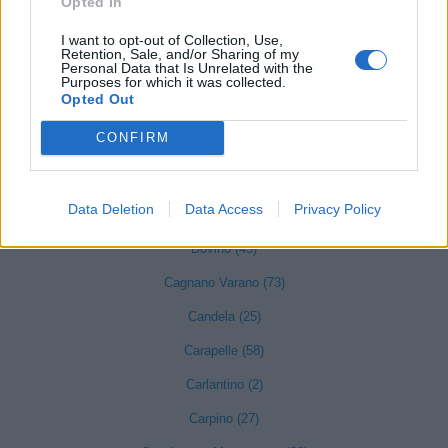
Opted In
I want to opt-out of Collection, Use,
Accadia (28)
Retention, Sale, and/or Sharing of my
Personal Data that Is Unrelated with the
Alberona (5)
Purposes for which it was collected.
Opted Out
Anzano di Puglia (7)
CONFIRM
Apricena (267)
Ascoli Satriano (65)
Data Deletion
Data Access
Privacy Policy
Biccari (17)
Bovino (45)
Cagnano Varano (73)
Candela (25)
Carapelle (58)
Carlantino (2)
Carpino (27)