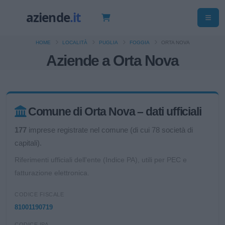
HOME
LOCALITÀ
PUGLIA
FOGGIA
ORTA NOVA
Aziende a Orta Nova
Comune di Orta Nova – dati ufficiali
177
imprese registrate nel comune (di cui 78 società di
capitali).
Riferimenti ufficiali dell'ente (Indice PA), utili per PEC e
fatturazione elettronica.
CODICE FISCALE
81001190719
CODICE IPA