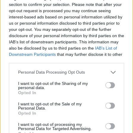
section to confirm your selection. Please note that after your
BIANCO
1-2 milioni
Orta Nova
opt-out request is processed you may continue seeing
ASSICURAZIONI
interest-based ads based on personal information utilized by
SRL
us or personal information disclosed to third parties prior to
your opt-out. You may separately opt-out of the further
PRATO ERBOSO
2-5 milioni
Orta Nova
disclosure of your personal information by third parties on the
SRL
IAB’s list of downstream participants. This information may
also be disclosed by us to third parties on the
IAB’s List of
COOPERATIVA
Downstream Participants
that may further disclose it to other
AGRICOLA
2-5 milioni
Orta Nova
third parties.
COLELLA LUCIA A
R.L.
Personal Data Processing Opt Outs
I want to opt-out of the Sharing of my
personal data.
1
2
3
4
5
Opted In
I want to opt-out of the Sale of my
Personal Data.
Visualizza tutti i comuni della
Opted In
I want to opt-out of processing my
provincia di Foggia
Personal Data for Targeted Advertising.