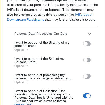
2-5 milioni
Lucera
SOCIETA'
disclosure of your personal information by third parties on the
AGRICOLA A R.L.
IAB’s list of downstream participants. This information may
also be disclosed by us to third parties on the
IAB’s List of
Downstream Participants
that may further disclose it to other
third parties.
1
2
3
4
5
Personal Data Processing Opt Outs
Visualizza tutti i comuni della
I want to opt-out of the Sharing of my
personal data.
Opted In
provincia di Foggia
I want to opt-out of the Sale of my
Personal Data.
Opted In
Accadia (28)
I want to opt-out of processing my
Alberona (5)
Personal Data for Targeted Advertising.
Opted In
Anzano di Puglia (7)
I want to opt-out of Collection, Use,
Apricena (267)
Retention, Sale, and/or Sharing of my
Personal Data that Is Unrelated with the
Ascoli Satriano (65)
Purposes for which it was collected.
Opted Out