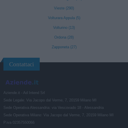
Vieste (290)
Volturara Appula (5)
Volturino (13)
Ordona (28)
Zapponeta (27)
Contattaci
Aziende.it - Ad Intend Srl
Sede Legale: Via Jacopo dal Verme, 7, 20159 Milano MI
Sede Operativa Alessandria: via Vescovado 18 - Alessandria
Sede Operativa Milano: Via Jacopo dal Verme, 7, 20159 Milano MI
P.iva 02357550066