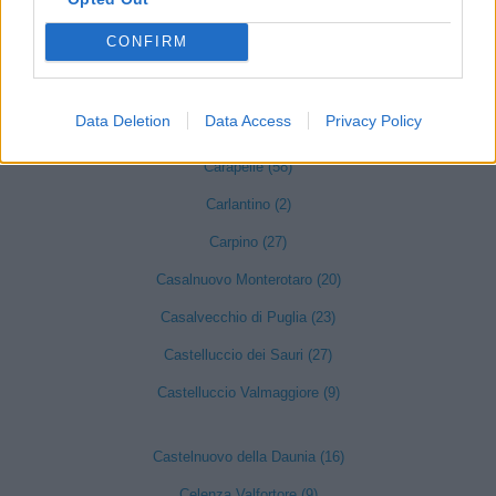
Biccari (17)
CONFIRM
Bovino (45)
Cagnano Varano (73)
Data Deletion
Data Access
Privacy Policy
Candela (25)
Carapelle (58)
Carlantino (2)
Carpino (27)
Casalnuovo Monterotaro (20)
Casalvecchio di Puglia (23)
Castelluccio dei Sauri (27)
Castelluccio Valmaggiore (9)
Castelnuovo della Daunia (16)
Celenza Valfortore (9)