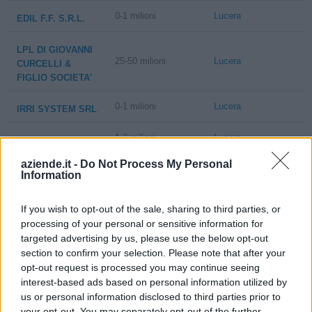
0-1 milioni
Lucera
EDIL F.F. S.R.L.
LPL DI GIOVANNI
25-50 milioni
Lucera
CURCELLI &
FIGLIO SOCIETA'
0-1 milioni
Lucera
IRRI SYSTEM SRL
1-2 milioni
Lucera
CM SUD SRL
aziende.it -
Do Not Process My Personal
CIEMME
Information
0-1 milioni
Lucera
CONFEZIONI
S.R.L.
If you wish to opt-out of the sale, sharing to third parties, or
processing of your personal or sensitive information for
P.A.M.
targeted advertising by us, please use the below opt-out
PRODUZIONI
5-10 milioni
Lucera
section to confirm your selection. Please note that after your
ASFALTI
opt-out request is processed you may continue seeing
MERIDIONALI SRL
interest-based ads based on personal information utilized by
us or personal information disclosed to third parties prior to
GREEN GARDEN
your opt-out. You may separately opt-out of the further