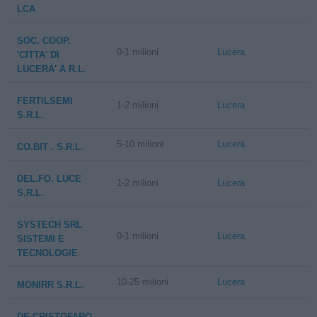
LCA
SOC. COOP.
0-1 milioni
Lucera
'CITTA' DI
LUCERA' A R.L.
FERTILSEMI
1-2 milioni
Lucera
S.R.L.
5-10 milioni
Lucera
CO.BIT . S.R.L.
DEL.FO. LUCE
1-2 milioni
Lucera
S.R.L.
SYSTECH SRL
0-1 milioni
Lucera
SISTEMI E
TECNOLOGIE
10-25 milioni
Lucera
MONIRR S.R.L.
DE CRISTOFARO