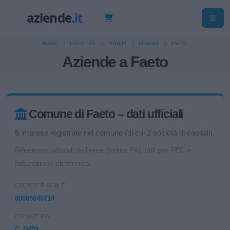
HOME
LOCALITÀ
PUGLIA
FOGGIA
FAETO
Aziende a Faeto
Comune di Faeto – dati ufficiali
5
imprese registrate nel comune (di cui 2 società di capitali).
Riferimenti ufficiali dell'ente (Indice PA), utili per PEC e
fatturazione elettronica.
CODICE FISCALE
80005040714
CODICE IPA
C_D459