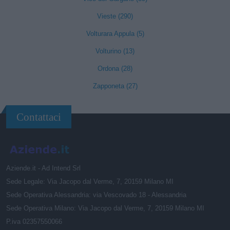
Vieste (290)
Volturara Appula (5)
Volturino (13)
Ordona (28)
Zapponeta (27)
Contattaci
Aziende.it - Ad Intend Srl
Sede Legale: Via Jacopo dal Verme, 7, 20159 Milano MI
Sede Operativa Alessandria: via Vescovado 18 - Alessandria
Sede Operativa Milano: Via Jacopo dal Verme, 7, 20159 Milano MI
P.iva 02357550066