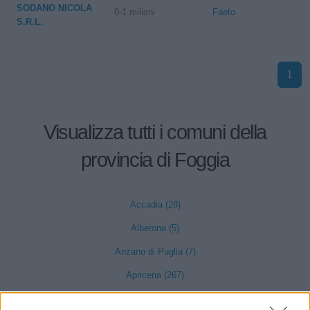
SODANO NICOLA
0-1 milioni
Faeto
S.R.L.
1
Visualizza tutti i comuni della
provincia di Foggia
Accadia (28)
Alberona (5)
Anzano di Puglia (7)
Apricena (267)
Ascoli Satriano (65)