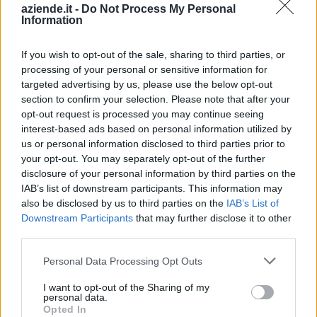
aziende.it -
Do Not Process My Personal
Biccari (17)
Information
Bovino (45)
If you wish to opt-out of the sale, sharing to third parties, or
Cagnano Varano (73)
processing of your personal or sensitive information for
targeted advertising by us, please use the below opt-out
Candela (25)
section to confirm your selection. Please note that after your
Carapelle (58)
opt-out request is processed you may continue seeing
interest-based ads based on personal information utilized by
Carlantino (2)
us or personal information disclosed to third parties prior to
Carpino (27)
your opt-out. You may separately opt-out of the further
disclosure of your personal information by third parties on the
Casalnuovo Monterotaro (20)
IAB’s list of downstream participants. This information may
also be disclosed by us to third parties on the
IAB’s List of
Casalvecchio di Puglia (23)
Downstream Participants
that may further disclose it to other
Castelluccio dei Sauri (27)
third parties.
Castelluccio Valmaggiore (9)
Personal Data Processing Opt Outs
I want to opt-out of the Sharing of my
Castelnuovo della Daunia (16)
personal data.
Opted In