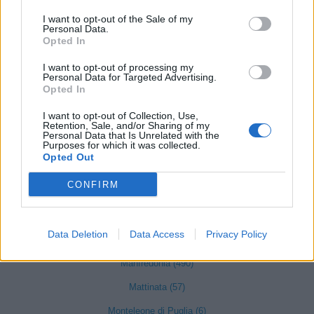
Celenza Valfortore (9)
I want to opt-out of the Sale of my
Celle di San Vito (2)
Personal Data.
Opted In
Cerignola (851)
I want to opt-out of processing my
Chieuti (14)
Personal Data for Targeted Advertising.
Opted In
Deliceto (40)
I want to opt-out of Collection, Use,
Faeto (6)
Retention, Sale, and/or Sharing of my
Personal Data that Is Unrelated with the
Foggia (1998)
Purposes for which it was collected.
Opted Out
Ischitella (43)
CONFIRM
Isole Tremiti (18)
Lesina (86)
Data Deletion
Data Access
Privacy Policy
Lucera (427)
Manfredonia (490)
Mattinata (57)
Monteleone di Puglia (6)