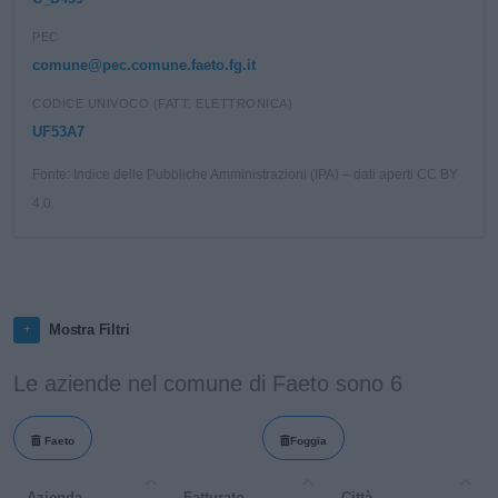
PEC
comune@pec.comune.faeto.fg.it
CODICE UNIVOCO (FATT. ELETTRONICA)
UF53A7
Fonte: Indice delle Pubbliche Amministrazioni (IPA) – dati aperti CC BY
4.0.
Mostra Filtri
Le aziende nel comune di Faeto sono 6
Faeto
Foggia
Azienda
Fatturato
Città