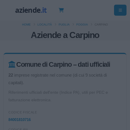
HOME
LOCALITÀ
PUGLIA
FOGGIA
CARPINO
Aziende a Carpino
Comune di Carpino – dati ufficiali
22
imprese registrate nel comune (di cui 9 società di
capitali).
Riferimenti ufficiali dell'ente (Indice PA), utili per PEC e
fatturazione elettronica.
CODICE FISCALE
84001810716
CODICE IPA