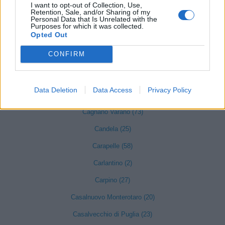
I want to opt-out of Collection, Use,
Alberona (5)
Retention, Sale, and/or Sharing of my
Personal Data that Is Unrelated with the
Purposes for which it was collected.
Anzano di Puglia (7)
Opted Out
Apricena (267)
CONFIRM
Ascoli Satriano (65)
Biccari (17)
Data Deletion
Data Access
Privacy Policy
Bovino (45)
Cagnano Varano (73)
Candela (25)
Carapelle (58)
Carlantino (2)
Carpino (27)
Casalnuovo Monterotaro (20)
Casalvecchio di Puglia (23)