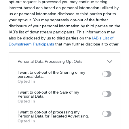
opt-out request is processed you may continue seeing
GIANNINO S.S.
interest-based ads based on personal information utilized by
us or personal information disclosed to third parties prior to
GL FOOD &
0-1 milioni
Carpino
your opt-out. You may separately opt-out of the further
BEVERAGE SRLS
disclosure of your personal information by third parties on the
IAB’s list of downstream participants. This information may
0-1 milioni
Carpino
BEERMAC S.R.L.
also be disclosed by us to third parties on the
IAB’s List of
Downstream Participants
that may further disclose it to other
0-1 milioni
Carpino
MITRIONE SRL
third parties.
Personal Data Processing Opt Outs
1
2
I want to opt-out of the Sharing of my
personal data.
Opted In
I want to opt-out of the Sale of my
Visualizza tutti i comuni della
Personal Data.
Opted In
provincia di Foggia
I want to opt-out of processing my
Personal Data for Targeted Advertising.
Opted In
Accadia (28)