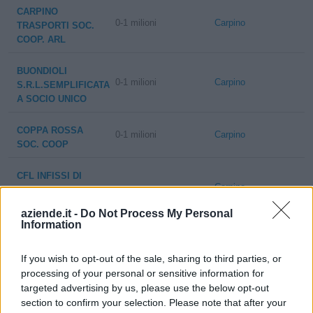
CARPINO
0-1 milioni
Carpino
TRASPORTI SOC.
COOP. ARL
BUONDIOLI
0-1 milioni
Carpino
S.R.L.SEMPLIFICATA
A SOCIO UNICO
COPPA ROSSA
0-1 milioni
Carpino
SOC. COOP
CFL INFISSI DI
Carpino
CANNAROZZI
FRANCESCO PIO
aziende.it -
Do Not Process My Personal
Information
TECNOSERVICE
Carpino
DI SIMONE DI
If you wish to opt-out of the sale, sharing to third parties, or
GIACOMO
processing of your personal or sensitive information for
targeted advertising by us, please use the below opt-out
SOCIETA'
section to confirm your selection. Please note that after your
Carpino
AGRICOLA IL