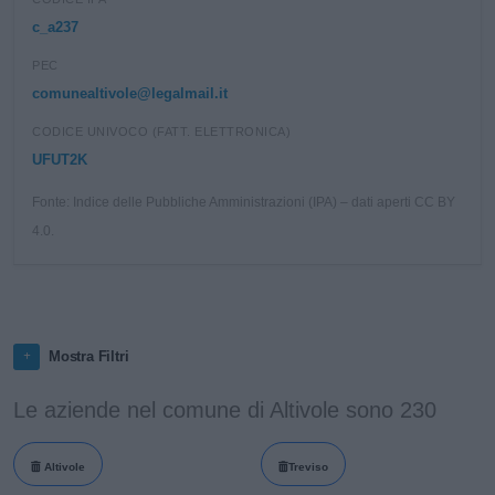
c_a237
PEC
comunealtivole@legalmail.it
CODICE UNIVOCO (FATT. ELETTRONICA)
UFUT2K
Fonte: Indice delle Pubbliche Amministrazioni (IPA) – dati aperti CC BY
4.0.
Mostra Filtri
Le aziende nel comune di Altivole sono 230
Altivole
Treviso