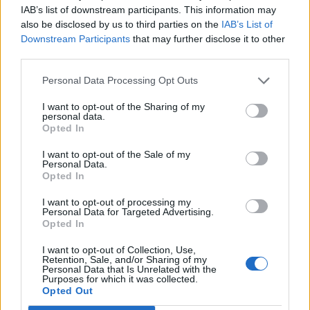
Cavaso del Tomba (76)
IAB’s list of downstream participants. This information may
also be disclosed by us to third parties on the
IAB’s List of
Cessalto (68)
Downstream Participants
that may further disclose it to other
Chiarano (78)
third parties.
Crocetta del Montello (108)
Personal Data Processing Opt Outs
Cimadolmo (91)
I want to opt-out of the Sharing of my
personal data.
Cison di Valmarino (40)
Opted In
Codognè (131)
I want to opt-out of the Sale of my
Personal Data.
Colle Umberto (118)
Opted In
Conegliano (1439)
I want to opt-out of processing my
Personal Data for Targeted Advertising.
Cordignano (123)
Opted In
Cornuda (177)
I want to opt-out of Collection, Use,
Retention, Sale, and/or Sharing of my
Personal Data that Is Unrelated with the
Purposes for which it was collected.
Farra di Soligo (190)
Opted Out
Follina (88)