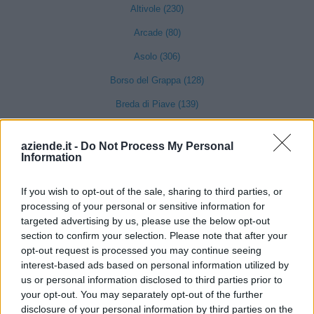
Altivole (230)
Arcade (80)
Asolo (306)
Borso del Grappa (128)
Breda di Piave (139)
Caerano di San Marco (183)
aziende.it -
Do Not Process My Personal
Cappella Maggiore (74)
Information
Carbonera (193)
If you wish to opt-out of the sale, sharing to third parties, or
Casale sul Sile (264)
processing of your personal or sensitive information for
targeted advertising by us, please use the below opt-out
Casier (243)
section to confirm your selection. Please note that after your
Castelcucco (35)
opt-out request is processed you may continue seeing
interest-based ads based on personal information utilized by
Castelfranco Veneto (1063)
us or personal information disclosed to third parties prior to
your opt-out. You may separately opt-out of the further
Castello di Godego (171)
disclosure of your personal information by third parties on the