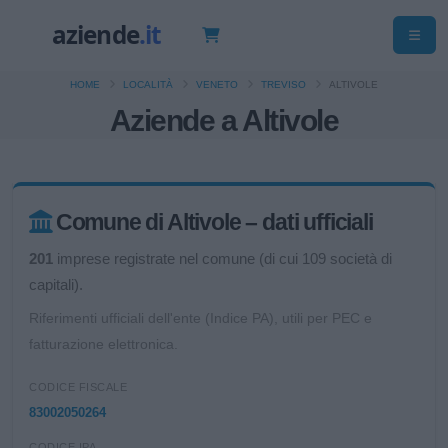
HOME
LOCALITÀ
VENETO
TREVISO
ALTIVOLE
Aziende a Altivole
Comune di Altivole – dati ufficiali
201
imprese registrate nel comune (di cui 109 società di
capitali).
Riferimenti ufficiali dell'ente (Indice PA), utili per PEC e
fatturazione elettronica.
CODICE FISCALE
83002050264
CODICE IPA